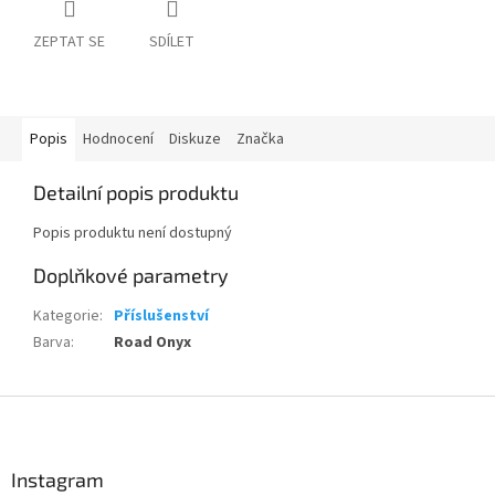
ZEPTAT SE
SDÍLET
Popis
Hodnocení
Diskuze
Značka
Detailní popis produktu
Popis produktu není dostupný
Doplňkové parametry
Kategorie
:
Příslušenství
Barva
:
Road Onyx
Z
á
p
a
Instagram