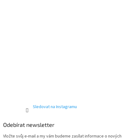
t
í
Send
Powered by chaterimo
Sledovat na Instagramu
Odebírat newsletter
Vložte svůj e-mail a my vám budeme zasílat informace o nových