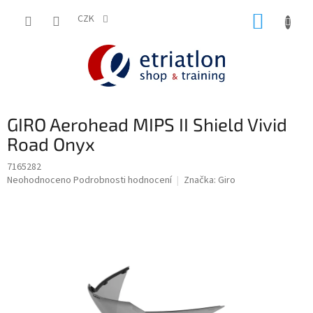
Přejít
NÁKUP
na
CZK
shop.etriatlon.cz - Chat
obsah
KOŠÍK
GIRO Aerohead MIPS II Shield Vivid
Road Onyx
7165282
Průměrné
Neohodnoceno
Podrobnosti hodnocení
Značka:
Giro
hodnocení
produktu
je
0,0
z
5
hvězdiček.