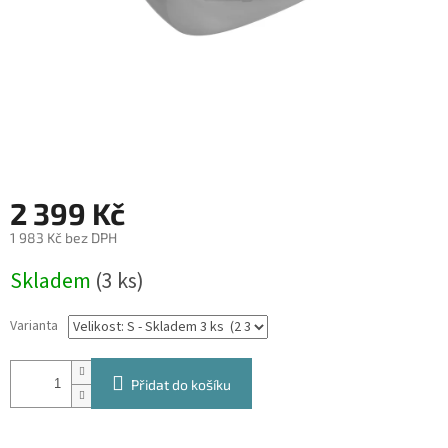
2 399 Kč
1 983 Kč bez DPH
Měrná
Skladem
(3 ks)
cena:
Varianta
Přidat do košíku