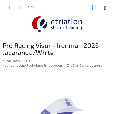
Přejít
NÁKUP
na
CZK
shop.etriatlon.cz - Chat
obsah
KOŠÍK
Pro Racing Visor - Ironman 2026
Jacaranda/White
XHWU19063112TU
Průměrné
Neohodnoceno
Podrobnosti hodnocení
Značka:
Compressport
hodnocení
produktu
je
0,0
z
5
hvězdiček.