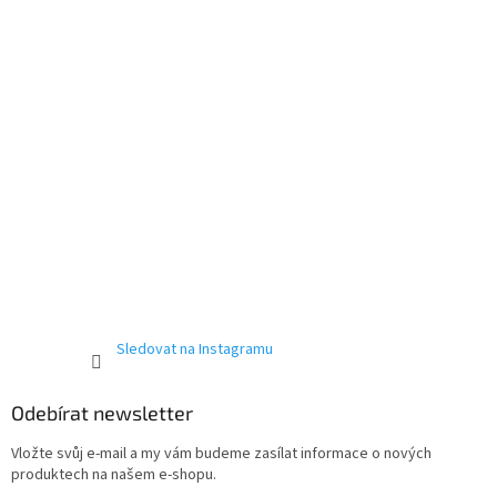
í
Sledovat na Instagramu
Odebírat newsletter
Vložte svůj e-mail a my vám budeme zasílat informace o nových
produktech na našem e-shopu.