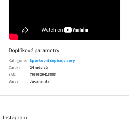
Send
Doplňkové parametry
Powered by chaterimo
Kategorie
:
Sportovní čepice,visory
Záruka
:
24 měsíců
EAN
:
7630326413883
Barva
:
Jacaranda
Z
á
p
a
Instagram
t