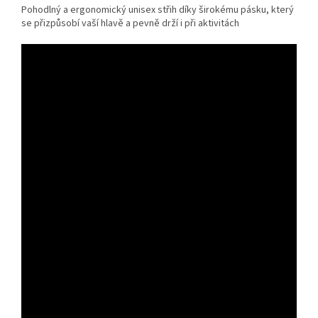
Pohodlný a ergonomický unisex střih díky širokému pásku, který
se přizpůsobí vaší hlavě a pevně drží i při aktivitách