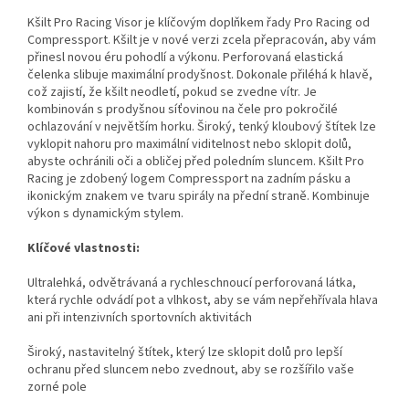
Kšilt Pro Racing Visor je klíčovým doplňkem řady Pro Racing od
Compressport. Kšilt je v nové verzi zcela přepracován, aby vám
přinesl novou éru pohodlí a výkonu. Perforovaná elastická
čelenka slibuje maximální prodyšnost. Dokonale přiléhá k hlavě,
což zajistí, že kšilt neodletí, pokud se zvedne vítr. Je
kombinován s prodyšnou síťovinou na čele pro pokročilé
ochlazování v největším horku. Široký, tenký kloubový štítek lze
vyklopit nahoru pro maximální viditelnost nebo sklopit dolů,
abyste ochránili oči a obličej před poledním sluncem. Kšilt Pro
Racing je zdobený logem Compressport na zadním pásku a
ikonickým znakem ve tvaru spirály na přední straně. Kombinuje
výkon s dynamickým stylem.
Klíčové vlastnosti:
Ultralehká, odvětrávaná a rychleschnoucí perforovaná látka,
která rychle odvádí pot a vlhkost, aby se vám nepřehřívala hlava
ani při intenzivních sportovních aktivitách
Široký, nastavitelný štítek, který lze sklopit dolů pro lepší
ochranu před sluncem nebo zvednout, aby se rozšířilo vaše
zorné pole