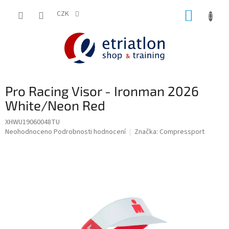
Přejít
NÁKUP
na
CZK
shop.etriatlon.cz - Chat
obsah
KOŠÍK
Pro Racing Visor - Ironman 2026
White/Neon Red
XHWU19060048TU
Průměrné
Neohodnoceno
Podrobnosti hodnocení
Značka:
Compressport
hodnocení
produktu
je
0,0
z
5
hvězdiček.