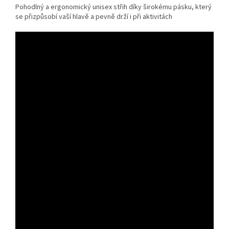
Pohodlný a ergonomický unisex střih díky širokému pásku, který
se přizpůsobí vaší hlavě a pevně drží i při aktivitách