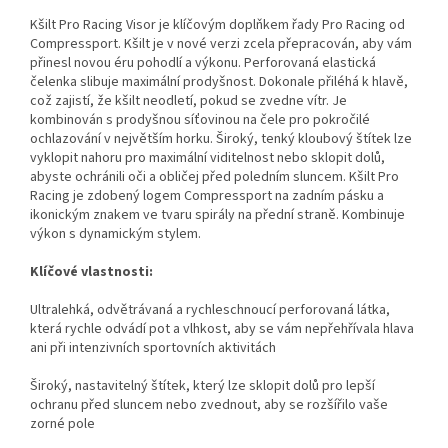
Kšilt Pro Racing Visor je klíčovým doplňkem řady Pro Racing od
Compressport. Kšilt je v nové verzi zcela přepracován, aby vám
přinesl novou éru pohodlí a výkonu. Perforovaná elastická
čelenka slibuje maximální prodyšnost. Dokonale přiléhá k hlavě,
což zajistí, že kšilt neodletí, pokud se zvedne vítr. Je
kombinován s prodyšnou síťovinou na čele pro pokročilé
ochlazování v největším horku. Široký, tenký kloubový štítek lze
vyklopit nahoru pro maximální viditelnost nebo sklopit dolů,
abyste ochránili oči a obličej před poledním sluncem. Kšilt Pro
Racing je zdobený logem Compressport na zadním pásku a
ikonickým znakem ve tvaru spirály na přední straně. Kombinuje
výkon s dynamickým stylem.
Klíčové vlastnosti:
Ultralehká, odvětrávaná a rychleschnoucí perforovaná látka,
která rychle odvádí pot a vlhkost, aby se vám nepřehřívala hlava
ani při intenzivních sportovních aktivitách
Široký, nastavitelný štítek, který lze sklopit dolů pro lepší
ochranu před sluncem nebo zvednout, aby se rozšířilo vaše
zorné pole