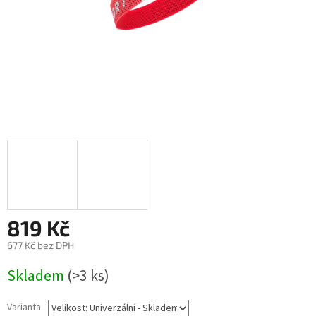
819 Kč
677 Kč bez DPH
Měrná
Skladem
(>3 ks)
cena:
Varianta