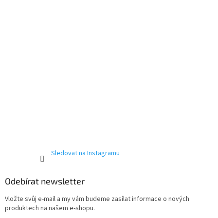
í
Sledovat na Instagramu
Odebírat newsletter
Vložte svůj e-mail a my vám budeme zasílat informace o nových
produktech na našem e-shopu.