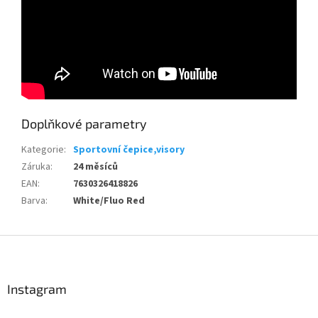
Send
Doplňkové parametry
Powered by chaterimo
Kategorie
:
Sportovní čepice,visory
Záruka
:
24 měsíců
EAN
:
7630326418826
Barva
:
White/Fluo Red
Z
á
p
a
Instagram
t