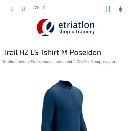
Přejít
NÁKUP
na
CZK
shop.etriatlon.cz - Chat
obsah
KOŠÍK
Trail HZ LS Tshirt M Poseidon
Průměrné
Neohodnoceno
Podrobnosti hodnocení
Značka:
Compressport
hodnocení
produktu
je
0,0
z
5
hvězdiček.