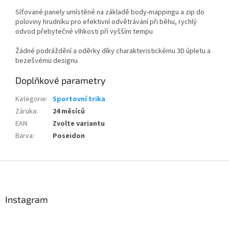
Síťované panely umístěné na základě body-mappingu a zip do
poloviny hrudníku pro efektivní odvětrávání při běhu, rychlý
odvod přebytečné vlhkosti při vyšším tempu
Žádné podráždění a oděrky díky charakteristickému 3D úpletu a
bezešvému designu
Doplňkové parametry
Kategorie
:
Sportovní trika
Záruka
:
24 měsíců
EAN
:
Zvolte variantu
Barva
:
Poseidon
Send
Powered by chaterimo
Z
á
p
a
Instagram
t
í