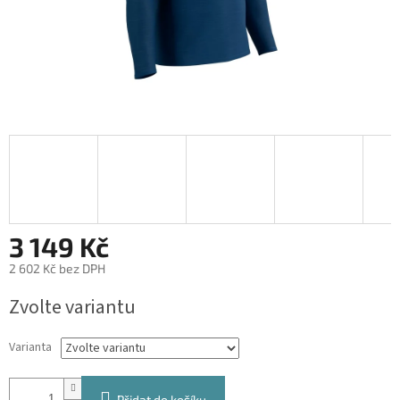
3 149 Kč
2 602 Kč bez DPH
Měrná
Zvolte variantu
cena:
Varianta
Přidat do košíku