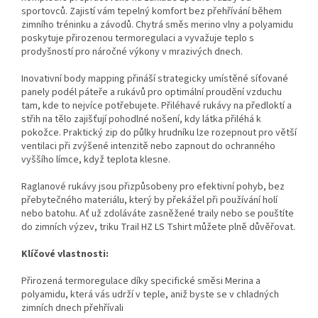
sportovců. Zajistí vám tepelný komfort bez přehřívání během
zimního tréninku a závodů. Chytrá směs merino vlny a polyamidu
poskytuje přirozenou termoregulaci a vyvažuje teplo s
prodyšností pro náročné výkony v mrazivých dnech.
Inovativní body mapping přináší strategicky umístěné síťované
panely podél páteře a rukávů pro optimální proudění vzduchu
tam, kde to nejvíce potřebujete. Přiléhavé rukávy na předloktí a
střih na tělo zajišťují pohodlné nošení, kdy látka přiléhá k
pokožce. Praktický zip do půlky hrudníku lze rozepnout pro větší
ventilaci při zvýšené intenzitě nebo zapnout do ochranného
vyššího límce, když teplota klesne.
Raglanové rukávy jsou přizpůsobeny pro efektivní pohyb, bez
přebytečného materiálu, který by překážel při používání holí
nebo batohu. Ať už zdoláváte zasněžené traily nebo se pouštíte
do zimních výzev, triku Trail HZ LS Tshirt můžete plně důvěřovat.
Klíčové vlastnosti:
Přirozená termoregulace díky specifické směsi Merina a
polyamidu, která vás udrží v teple, aniž byste se v chladných
zimních dnech přehřívali