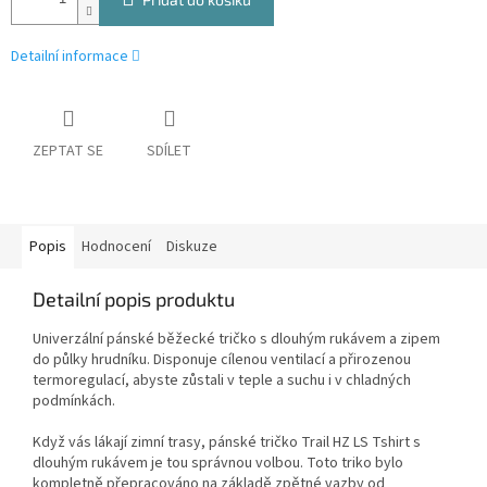
Detailní informace
ZEPTAT SE
SDÍLET
Popis
Hodnocení
Diskuze
Detailní popis produktu
Univerzální pánské běžecké tričko s dlouhým rukávem a zipem
do půlky hrudníku. Disponuje cílenou ventilací a přirozenou
termoregulací, abyste zůstali v teple a suchu i v chladných
podmínkách.
Když vás lákají zimní trasy, pánské tričko Trail HZ LS Tshirt s
dlouhým rukávem je tou správnou volbou. Toto triko bylo
kompletně přepracováno na základě zpětné vazby od