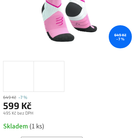
649 Kč
–7 %
649 Kč
–7 %
599 Kč
495 Kč bez DPH
Měrná
Skladem
(1 ks)
cena: