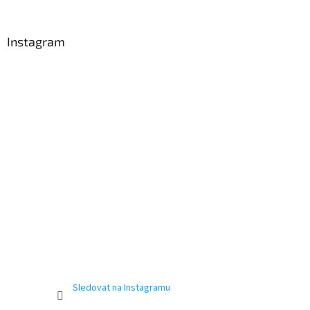
á
p
a
Instagram
t
í
Sledovat na Instagramu