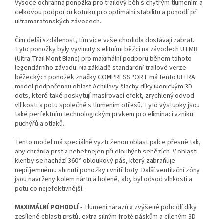
Vysoce ochranná ponožka pro trailový běh s chytrým tlumením a
celkovou podporou kotníku pro optimální stabilitu a pohodlí při
ultramaratonských závodech.
Čím delší vzdálenost, tím více vaše chodidla dostávají zabrat.
Tyto ponožky byly vyvinuty s elitními běžci na závodech UTMB
(Ultra Trail Mont Blanc) pro maximální podporu během tohoto
legendárního závodu. Na základě standardní trailové verze
běžeckých ponožek značky COMPRESSPORT má tento ULTRA
model podpořenou oblast Achillovy šlachy díky ikonickým 3D
dots, které také poskytují masírovací efekt, zrychlený odvod
vlhkosti a potu společně s tlumením otřesů. Tyto výstupky jsou
také perfektním technologickým prvkem pro eliminaci vzniku
puchýřů a otlaků.
Tento model má speciálně vyztuženou oblast palce přesně tak,
aby chránila prst a nehet nejen při dlouhých sebězích. V oblasti
klenby se nachází 360° obloukový pás, který zabraňuje
nepříjemnému shrnutí ponožky uvnitř boty. Další ventilační zóny
jsou navrženy kolem nártu a holeně, aby byl odvod vlhkosti a
potu co nejefektivnější.
MAXIMÁLNÍ POHODLÍ
- Tlumení nárazů a zvýšené pohodlí díky
zesílené oblasti prstů, extra silným froté páskům a cíleným 3D