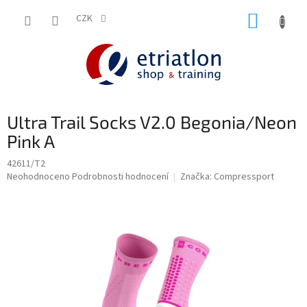
Přejít
NÁKUP
na
CZK
shop.etriatlon.cz - Chat
obsah
KOŠÍK
Ultra Trail Socks V2.0 Begonia/Neon
Pink A
42611/T2
Průměrné
Neohodnoceno
Podrobnosti hodnocení
Značka:
Compressport
hodnocení
produktu
je
0,0
z
5
hvězdiček.