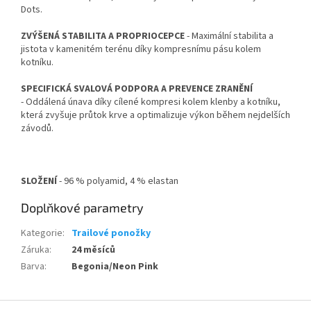
Dots.
ZVÝŠENÁ STABILITA A PROPRIOCEPCE
- Maximální stabilita a
jistota v kamenitém terénu díky kompresnímu pásu kolem
kotníku.
SPECIFICKÁ SVALOVÁ PODPORA A PREVENCE ZRANĚNÍ
- Oddálená únava díky cílené kompresi kolem klenby a kotníku,
která zvyšuje průtok krve a optimalizuje výkon během nejdelších
závodů.
SLOŽENÍ
- 96 % polyamid, 4 % elastan
Doplňkové parametry
Kategorie
:
Trailové ponožky
Záruka
:
24 měsíců
Send
Barva
:
Begonia/Neon Pink
Powered by chaterimo
Z