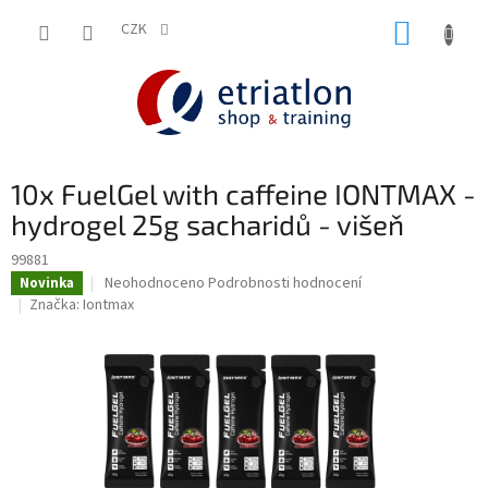
Přejít
NÁKUP
na
CZK
shop.etriatlon.cz - Chat
obsah
KOŠÍK
10x FuelGel with caffeine IONTMAX -
hydrogel 25g sacharidů - višeň
99881
Průměrné
Neohodnoceno
Podrobnosti hodnocení
Novinka
hodnocení
Značka:
Iontmax
produktu
je
0,0
z
5
hvězdiček.