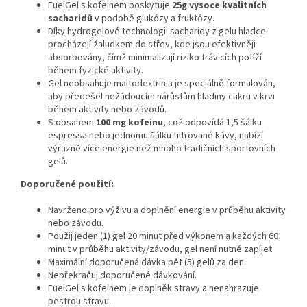
FuelGel s kofeinem poskytuje
25g vysoce kvalitních
sacharidů
v podobě glukózy a fruktózy.
Díky hydrogelové technologii sacharidy z gelu hladce
procházejí žaludkem do střev, kde jsou efektivněji
absorbovány, čímž minimalizují riziko trávicích potíží
během fyzické aktivity.
Gel neobsahuje maltodextrin a je speciálně formulován,
aby předešel nežádoucím nárůstům hladiny cukru v krvi
během aktivity nebo závodů.
S obsahem
100 mg kofeinu
, což odpovídá 1,5 šálku
espressa nebo jednomu šálku filtrované kávy, nabízí
výrazně více energie než mnoho tradičních sportovních
gelů.
Doporučené použití:
Navrženo pro výživu a doplnění energie v průběhu aktivity
nebo závodu.
Použij jeden (1) gel 20 minut před výkonem a každých 60
minut v průběhu aktivity/závodu, gel není nutné zapíjet.
Maximální doporučená dávka pět (5) gelů za den.
Nepřekračuj doporučené dávkování.
FuelGel s kofeinem je doplněk stravy a nenahrazuje
pestrou stravu.