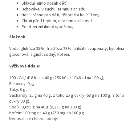
Skladuj mimo dosah dětí.
Uchovávej v suchu, temnu a chladu.
Není určeno pro děti, těhotné a kojící ženy.
Chraň před teplem, mrazem a vlhkostí.
Po otevření ihned spotřebuj.
Složení:
Voda, glukóza 35%, fruktóza 28%, uhličitan vápenatý, kyselina
glukonová, alginát sodný, kofein.
Výživové údaje:
100 kCal/ 418 kJ na 40 g (250 kCal/ 1046 kJ na 100 g),
Bílkoviny: 0 g,
Tuky: 0 g,
Sacharidy: 25 g na 40 g, z toho 25 g cukry (63 g na 100 g, z toho
cukry 90 g),
Sodík: 0,055 g na 40 g (0,138 g na 100 g),
Kofein: 100 mg na 40 g (250 mg na 100 g);
Send
Neobsahuje chlorid sodný.
Powered by chaterimo