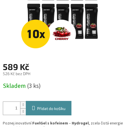
589 Kč
526 Kč bez DPH
Měrná
Skladem
(3 ks)
cena:
Přidat do košíku
Poznej inovativní
FuelGel s kofeinem
–
Hydrogel
, zcela čistá energie