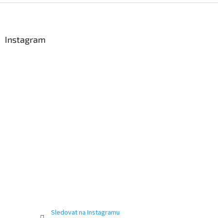
Z
á
p
a
Instagram
t
í
Sledovat na Instagramu