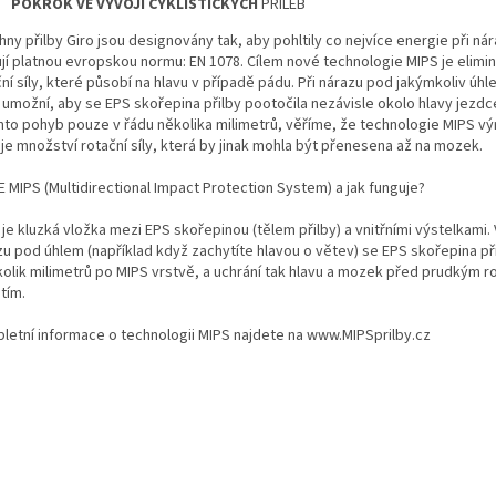
POKROK VE VÝVOJI CYKLISTICKÝCH
PŘILEB
ny přilby Giro jsou designovány tak, aby pohltily co nejvíce energie při nár
ují platnou evropskou normu: EN 1078. Cílem nové technologie MIPS je elimi
ní síly, které působí na hlavu v případě pádu. Při nárazu pod jakýmkoliv ú
 umožní, aby se EPS skořepina přilby pootočila nezávisle okolo hlavy jezdc
ento pohyb pouze v řádu několika milimetrů, věříme, že technologie MIPS v
je množství rotační síly, která by jinak mohla být přenesena až na mozek.
 MIPS (Multidirectional Impact Protection System) a jak funguje?
je kluzká vložka mezi EPS skořepinou (tělem přilby) a vnitřními výstelkami.
zu pod úhlem (například když zachytíte hlavou o větev) se EPS skořepina př
kolik milimetrů po MIPS vrstvě, a uchrání tak hlavu a mozek před prudkým r
tím.
letní informace o technologii MIPS najdete na www.MIPSprilby.cz