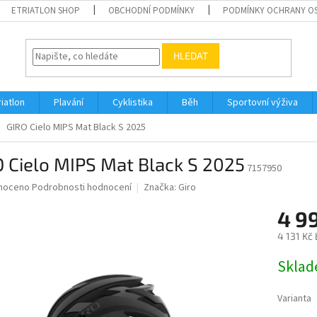
ETRIATLON SHOP
OBCHODNÍ PODMÍNKY
PODMÍNKY OCHRANY O
HLEDAT
riatlon
Plavání
Cyklistika
Běh
Sportovní výživa
GIRO Cielo MIPS Mat Black S 2025
 Cielo MIPS Mat Black S 2025
7157950
né
noceno
Podrobnosti hodnocení
Značka:
Giro
ní
4 9
u
4 131 Kč
Měrná
Skla
cena:
ek.
Varianta