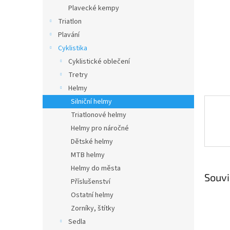
n
Plavecké kempy
e
Triatlon
l
Plavání
Cyklistika
Cyklistické oblečení
Tretry
Helmy
Silniční helmy
Triatlonové helmy
Helmy pro náročné
Dětské helmy
MTB helmy
Helmy do města
Souvi
Příslušenství
Ostatní helmy
Zorníky, štítky
Sedla