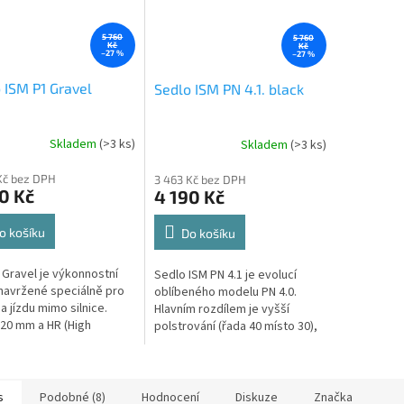
5 760
5 760
Kč
Kč
–27 %
–27 %
 ISM P1 Gravel
Sedlo ISM PN 4.1. black
Skladem
(>3 ks)
Skladem
(>3 ks)
Kč bez DPH
3 463 Kč bez DPH
0 Kč
4 190 Kč
o košíku
Do košíku
 Gravel je výkonnostní
Sedlo ISM PN 4.1 je evolucí
navržené speciálně pro
oblíbeného modelu PN 4.0.
a jízdu mimo silnice.
Hlavním rozdílem je vyšší
120 mm a HR (High
polstrování (řada 40 místo 30),
d) pěna, která pohlcuje
což z něj dělá ideální volbu pro
 % více vibrací,...
triatlonisty a silniční...
s
Podobné (8)
Hodnocení
Diskuze
Značka