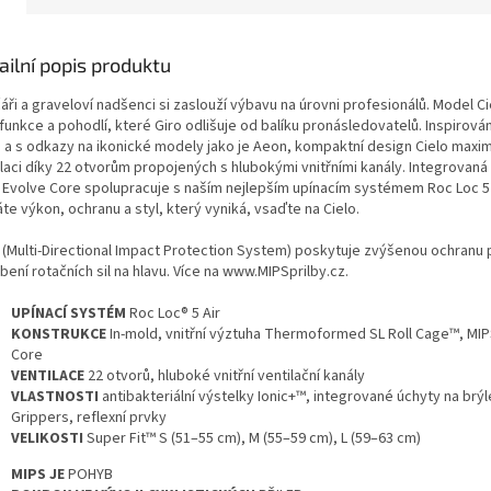
shop.
ailní popis produktu
čáři a graveloví nadšenci si zaslouží výbavu na úrovni profesionálů. Model Ci
 funkce a pohodlí, které Giro odlišuje od balíku pronásledovatelů. Inspiro
s a s odkazy na ikonické modely jako je Aeon, kompaktní design Cielo maxim
ilaci díky 22 otvorům propojených s hlubokými vnitřními kanály. Integrovaná
 Evolve Core spolupracuje s naším nejlepším upínacím systémem Roc Loc 5 
te výkon, ochranu a styl, který vyniká, vsaďte na Cielo.
 (Multi-Directional Impact Protection System) poskytuje zvýšenou ochranu 
ení rotačních sil na hlavu. Více na www.MIPSprilby.cz.
UPÍNACÍ SYSTÉM
Roc Loc® 5 Air
KONSTRUKCE
In-mold, vnitřní výztuha Thermoformed SL Roll Cage™, MIP
Core
VENTILACE
22 otvorů, hluboké vnitřní ventilační kanály
VLASTNOSTI
antibakteriální výstelky Ionic+™, integrované úchyty na brý
Grippers, reflexní prvky
VELIKOSTI
Super Fit™ S (51–55 cm), M (55–59 cm), L (59–63 cm)
MIPS JE
POHYB