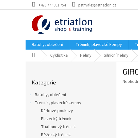
Přejít
+420 777 891 754
petr.vales@etriatlon.cz
na
obsah
Batohy, oblečení
Trénink, plavecké kempy
T
Domů
Cyklistika
Helmy
Silniční helmy
P
GIRO
o
Přeskočit
s
Průměr
Neohod
Kategorie
kategorie
t
hodnoce
r
produkt
Batohy, oblečení
a
je
Trénink, plavecké kempy
0,0
n
z
Dárkové poukazy
n
5
í
Plavecký trénink
hvězdič
p
Triatlonový trénink
a
Běžecký trénink