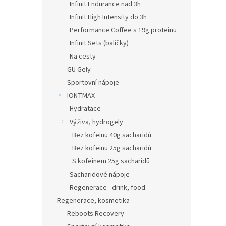
Infinit Endurance nad 3h
Infinit High Intensity do 3h
Performance Coffee s 19g proteinu
Infinit Sets (balíčky)
Na cesty
GU Gely
Sportovní nápoje
IONTMAX
Hydratace
Výživa, hydrogely
Bez kofeinu 40g sacharidů
Bez kofeinu 25g sacharidů
S kofeinem 25g sacharidů
Sacharidové nápoje
Regenerace - drink, food
Regenerace, kosmetika
Reboots Recovery