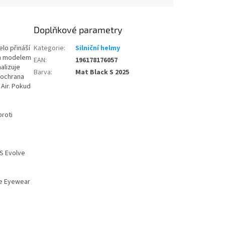
etriatlon.cz - Chat
Doplňkové parametry
elo přináší
Kategorie
:
Silniční helmy
ván modelem
EAN
:
196178176057
alizuje
Barva
:
Mat Black S 2025
 ochrana
Air. Pokud
proti
S Evolve
le Eyewear