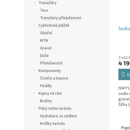
Trenažéry
Tacx
Trenažery příslušenství
Cyklistické pláště
Sedlo
Silniční
MTB
Gravel
Duše
3 463 
4 19
Příslušenství
Komponenty
D
Čističe a maziva
Pedály
ISM P1
Kapsy na rám
sedlo 
gravel 
Brašny
Šířka 
Pitný režim na kolo
Reboun
až o 30
Hydratace za sedlem
Košíky na kolo
Popi