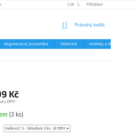
SOBNÍCH ÚDAJŮ
CZK
Přihlášení
NÁKUPNÍ
Prázdný košík
KOŠÍK
Regenerace, kosmetika
Oblečení
Hodinky a elektronika
99 Kč
 bez DPH
dem
(3 ks)