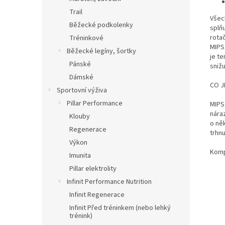
Trail
Všech
Běžecké podkolenky
splň
rotač
Tréninkové
MIPS
Běžecké legíny, šortky
je t
Pánské
snižu
Dámské
CO JE
Sportovní výživa
Pillar Performance
MIPS 
nára
Klouby
o ně
Regenerace
trhnu
Výkon
Komp
Imunita
Pillar elektrolity
Infinit Performance Nutrition
Infinit Regenerace
Infinit Před tréninkem (nebo lehký
trénink)