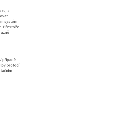
azu, a
novat
hlem systém
e. Přestože
ýrazně
 V případě
ilby protočí
otačním