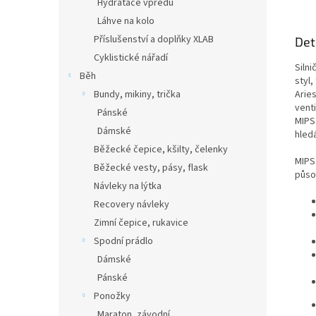
Hydratace vpředu
Láhve na kolo
Příslušenství a doplňky XLAB
Det
Cyklistické nářadí
Silni
Běh
styl,
Arie
Bundy, mikiny, trička
vent
Pánské
MIPS
Dámské
hledá
Běžecké čepice, kšilty, čelenky
MIPS
Běžecké vesty, pásy, flask
působ
Návleky na lýtka
Recovery návleky
Zimní čepice, rukavice
Spodní prádlo
Dámské
Pánské
Ponožky
Maraton, závodní