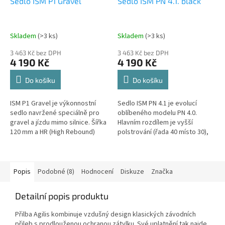
Sedlo ISM P1 Gravel
Sedlo ISM PN 4.1. black
Skladem
(>3 ks)
Skladem
(>3 ks)
3 463 Kč bez DPH
3 463 Kč bez DPH
4 190 Kč
4 190 Kč
Do košíku
Do košíku
ISM P1 Gravel je výkonnostní
Sedlo ISM PN 4.1 je evolucí
sedlo navržené speciálně pro
oblíbeného modelu PN 4.0.
gravel a jízdu mimo silnice. Šířka
Hlavním rozdílem je vyšší
120 mm a HR (High Rebound)
polstrování (řada 40 místo 30),
pěna, která pohlcuje až o 30 %
což z něj dělá ideální volbu pro
více vibrací,...
triatlonisty a silniční...
Popis
Podobné (8)
Hodnocení
Diskuze
Značka
Detailní popis produktu
Přilba Agilis kombinuje vzdušný design klasických závodních
přileb s prodlouženou ochranou zátylku. Své uplatnění tak najde