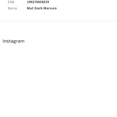
EAN
:
199270038339
Barva
:
Mat Dark Maroon
Z
á
p
a
Instagram
t
í