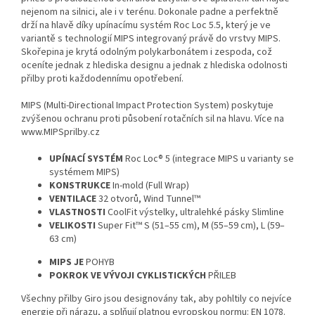
nejenom na silnici, ale i v terénu. Dokonale padne a perfektně
drží na hlavě díky upínacímu systém Roc Loc 5.5, který je ve
variantě s technologií MIPS integrovaný právě do vrstvy MIPS.
Skořepina je krytá odolným polykarbonátem i zespoda, což
oceníte jednak z hlediska designu a jednak z hlediska odolnosti
přilby proti každodennímu opotřebení.
MIPS (Multi-Directional Impact Protection System) poskytuje
zvýšenou ochranu proti působení rotačních sil na hlavu. Více na
www.MIPSprilby.cz
UPÍNACÍ SYSTÉM
Roc Loc® 5 (integrace MIPS u varianty se
systémem MIPS)
KONSTRUKCE
In-mold (Full Wrap)
VENTILACE
32 otvorů, Wind Tunnel™
VLASTNOSTI
CoolFit výstelky, ultralehké pásky Slimline
VELIKOSTI
Super Fit™ S (51–55 cm), M (55–59 cm), L (59–
63 cm)
MIPS JE
POHYB
POKROK VE VÝVOJI CYKLISTICKÝCH
PŘILEB
Všechny přilby Giro jsou designovány tak, aby pohltily co nejvíce
energie při nárazu, a splňují platnou evropskou normu: EN 1078.