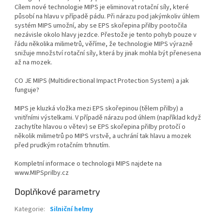
Cílem nové technologie MIPS je eliminovat rotační síly, které
působí na hlavu v případě pádu. Při nárazu pod jakýmkoliv úhlem
systém MIPS umožní, aby se EPS skořepina přilby pootočila
nezávisle okolo hlavy jezdce. Přestože je tento pohyb pouze v
řádu několika milimetrů, věříme, že technologie MIPS výrazně
snižuje množství rotační síly, která by jinak mohla být přenesena
až na mozek.
CO JE MIPS (Multidirectional Impact Protection System) a jak
funguje?
MIPS je kluzká vložka mezi EPS skořepinou (tělem přilby) a
vnitřními výstelkami. V případě nárazu pod úhlem (například když
zachytíte hlavou o větev) se EPS skořepina přilby protočí o
několik milimetrů po MIPS vrstvě, a uchrání tak hlavu a mozek
Send
před prudkým rotačním trhnutím.
Powered by chaterimo
Kompletní informace o technologii MIPS najdete na
www.MIPSprilby.cz
Doplňkové parametry
Kategorie
:
Silniční helmy