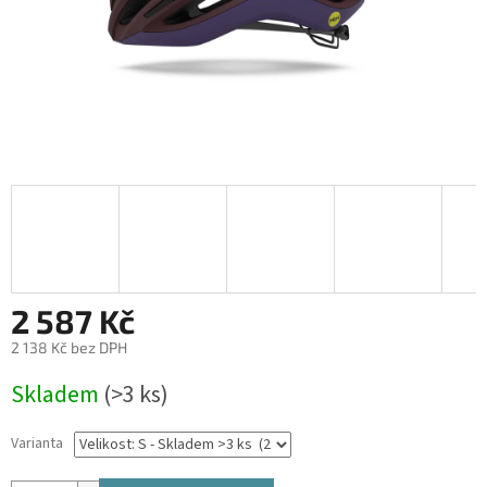
2 587 Kč
2 138 Kč bez DPH
Měrná
Skladem
(>3 ks)
cena:
Varianta