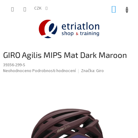
Přejít
NÁKUP
na
CZK
shop.etriatlon.cz - Chat
obsah
KOŠÍK
GIRO Agilis MIPS Mat Dark Maroon
39356-299-S
Průměrné
Neohodnoceno
Podrobnosti hodnocení
Značka:
Giro
hodnocení
produktu
je
0,0
z
5
hvězdiček.