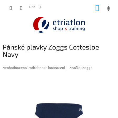
Přejít
NÁKUP
na
CZK
shop.etriatlon.cz - Chat
obsah
KOŠÍK
Pánské plavky Zoggs Cottesloe
Navy
Průměrné
Neohodnoceno
Podrobnosti hodnocení
Značka:
Zoggs
hodnocení
produktu
je
0,0
z
5
hvězdiček.