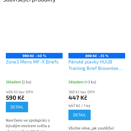
990 Kč
–40 %
690 Kč
–35 %
Zone3 Mens MF-X Briefs
Pánské plavky HUUB
Training Brief Brownlee
Johny
Skladem
(1 ks)
Skladem
(>3 ks)
488 Kč bez DPH
369 Kč bez DPH
590 Kč
447 Kč
Měrná
447 Kč / 1 ks
DETAIL
cena:
DETAIL
Navrženo ve spolupráci s
bývalým mistrem světa a
Všichni víme, jak soutěživí