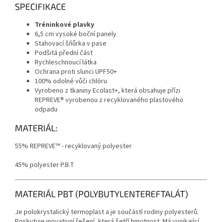
SPECIFIKACE
Tréninkové plavky
6,5 cm vysoké boční panely
Stahovací šňůrka v pase
Podšitá přední část
Rychleschnoucí látka
Ochrana proti slunci UPF50+
100% odolné vůči chlóru
Vyrobeno z tkaniny Ecolast+, která obsahuje přízi
REPREVE® vyrobenou z recyklovaného plastového
odpadu
MATERIÁL:
55% REPREVE™ - recyklovaný polyester
45% polyester P.B.T
MATERIÁL PBT (POLYBUTYLENTEREFTALÁT)
Send
Je polokrystalický termoplast a je součástí rodiny polyesterů.
Powered by chaterimo
Poskytuje inovativní řešení, která šetří hmotnost. Má vynikající