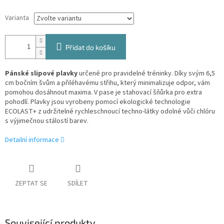
Varianta
Přidat do košíku
Pánské slipové plavky
určené pro pravidelné tréninky. Díky svým 6,5
cm bočním švům a přiléhavému střihu, který minimalizuje odpor, vám
pomohou dosáhnout maxima. V pase je stahovací šňůrka pro extra
pohodlí. Plavky jsou vyrobeny pomocí ekologické technologie
ECOLAST+ z udržitelné rychleschnoucí techno-látky odolné vůči chlóru
s výjimečnou stálostí barev.
Detailní informace
ZEPTAT SE
SDÍLET
Související produkty