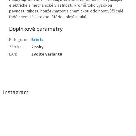
elektrické a mechanické vlastnosti, kromě toho vysokou
pevnost, tuhost, houževnatost a chemickou odolnost vůči celé
řadě chemikálií, rozpouštědel, olejů a tuků.
Doplňkové parametry
Kategorie
:
Briefs
Záruka
:
2 roky
EAN
:
Zvolte variantu
Z
á
p
a
Instagram
t
í