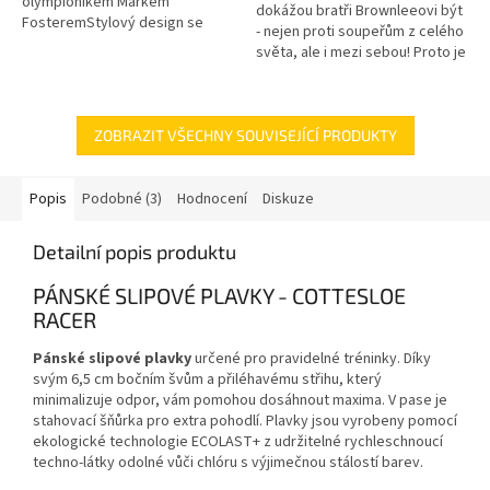
olympionikem Markem
dokážou bratři Brownleeovi být
FosteremStylový design se
- nejen proti soupeřům z celého
zlatým potiskem na levé
světa, ale i mezi sebou! Proto je
straněZapínání: Stahovací
společnost HUUB nechala oba
šňůrkaSW18MFXB112/28100%
navrhnout vlastní...
tkanina...
ZOBRAZIT VŠECHNY SOUVISEJÍCÍ PRODUKTY
Popis
Podobné (3)
Hodnocení
Diskuze
Detailní popis produktu
PÁNSKÉ SLIPOVÉ PLAVKY - COTTESLOE
RACER
Pánské slipové plavky
určené pro pravidelné tréninky. Díky
svým 6,5 cm bočním švům a přiléhavému střihu, který
minimalizuje odpor, vám pomohou dosáhnout maxima. V pase je
stahovací šňůrka pro extra pohodlí. Plavky jsou vyrobeny pomocí
ekologické technologie ECOLAST+ z udržitelné rychleschnoucí
techno-látky odolné vůči chlóru s výjimečnou stálostí barev.