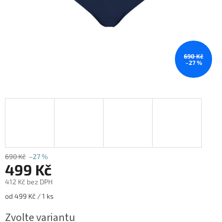
690 Kč
–27 %
690 Kč
–27 %
499 Kč
412 Kč bez DPH
Měrná
od 499 Kč / 1 ks
cena:
Zvolte variantu