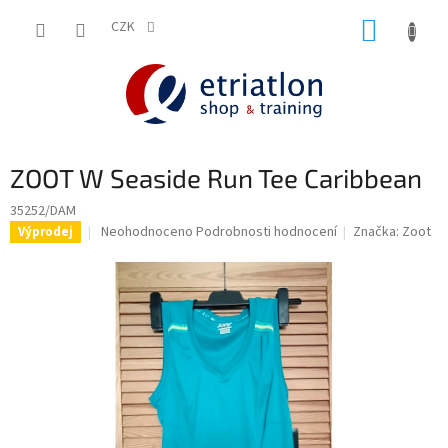
Přejít
NÁKUP
na
CZK
shop.etriatlon.cz - Chat
obsah
KOŠÍK
ZOOT W Seaside Run Tee Caribbean
35252/DAM
Průměrné
Neohodnoceno
Podrobnosti hodnocení
Značka:
Zoot
Výprodej
hodnocení
produktu
je
0,0
z
5
hvězdiček.