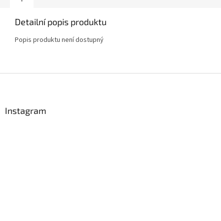
Detailní popis produktu
Popis produktu není dostupný
Z
Send
á
p
Powered by chaterimo
a
Instagram
t
í