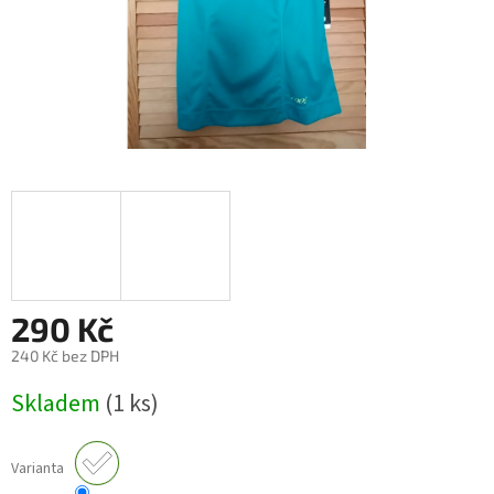
290 Kč
240 Kč bez DPH
Měrná
Skladem
(1 ks)
cena:
Varianta