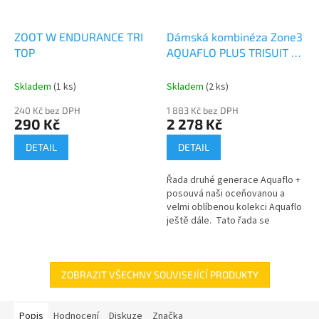
ZOOT W ENDURANCE TRI
Dámská kombinéza Zone3
TOP
AQUAFLO PLUS TRISUIT -
NAVY/CORAL a
Skladem
(1 ks)
Skladem
(2 ks)
240 Kč bez DPH
1 883 Kč bez DPH
290 Kč
2 278 Kč
DETAIL
DETAIL
Řada druhé generace Aquaflo +
posouvá naši oceňovanou a
velmi oblíbenou kolekci Aquaflo
ještě dále. Tato řada se
vyznačuje naší vysoce
hodnocenou vodoodpudivou
tkaninou...
ZOBRAZIT VŠECHNY SOUVISEJÍCÍ PRODUKTY
Popis
Hodnocení
Diskuze
Značka