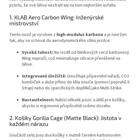
jistotu, že své láhve neztratí ani na tom nejhorším asfaltu.
1. XLAB Aero Carbon Wing: Inženýrské
mistrovství
Tento nosič je vyroben z
high-modulus karbonu
a je navržen
tak, aby se schoval do aerodynamického stínu jezdce.
Vysoká tuhost:
Na rozdíl od hliníkových verzí karbonový
Wing nepruží, což minimalizuje vibrace přenášené na
láhve.
Integrované úložiště:
Umožňuje připevnění nářadí, CO2
bombiček a duše přímo do těla nosiče (pomocí popruhů X-
Strap) nebo do specifických doplňků jako Multi-Strike.
Nastavitelnost:
Nabízí několik pozic a úhlů pro košíky,
abyste si ergonomii přizpůsobili svému dosahu.
2. Košíky Gorilla Cage (Matte Black): Jistota v
každém nárazu
Součástí setu jsou dva košíky v matně černém karbonovém