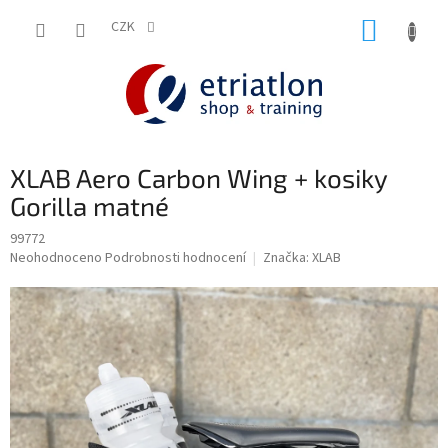
Přejít
NÁKUP
na
CZK
shop.etriatlon.cz - Chat
obsah
KOŠÍK
XLAB Aero Carbon Wing + kosiky
Gorilla matné
99772
Průměrné
Neohodnoceno
Podrobnosti hodnocení
Značka:
XLAB
hodnocení
produktu
je
0,0
z
5
hvězdiček.