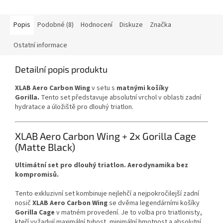
Popis
Podobné (8)
Hodnocení
Diskuze
Značka
Ostatní informace
Detailní popis produktu
XLAB Aero Carbon Wing
v setu s
matnými košíky
Gorilla.
Tento set představuje absolutní vrchol v oblasti zadní
hydratace a úložiště pro dlouhý triatlon.
XLAB Aero Carbon Wing + 2x Gorilla Cage
(Matte Black)
Ultimátní set pro dlouhý triatlon. Aerodynamika bez
kompromisů.
Tento exkluzivní set kombinuje nejlehčí a nejpokročilejší zadní
nosič
XLAB Aero Carbon Wing
se dvěma legendárními košíky
Gorilla Cage
v matném provedení. Je to volba pro triatlonisty,
kteří vyžadují maximální tuhost, minimální hmotnost a absolutní