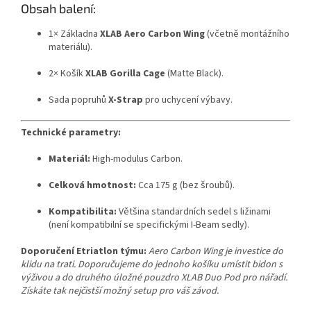
Obsah balení:
Send
1× Základna
XLAB Aero Carbon Wing
(včetně montážního
Powered by chaterimo
materiálu).
2× Košík
XLAB Gorilla Cage
(Matte Black).
Sada popruhů
X-Strap
pro uchycení výbavy.
Technické parametry:
Materiál:
High-modulus Carbon.
Celková hmotnost:
Cca 175 g (bez šroubů).
Kompatibilita:
Většina standardních sedel s ližinami
(není kompatibilní se specifickými I-Beam sedly).
Doporučení Etriatlon týmu:
Aero Carbon Wing je investice do
klidu na trati. Doporučujeme do jednoho košíku umístit bidon s
výživou a do druhého úložné pouzdro XLAB Duo Pod pro nářadí.
Získáte tak nejčistší možný setup pro váš závod.