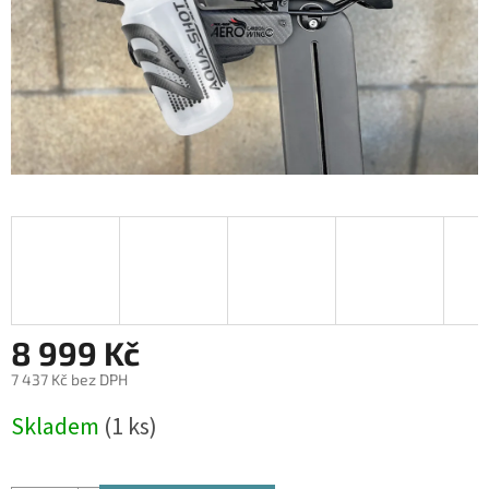
8 999 Kč
7 437 Kč bez DPH
Měrná
Skladem
(1 ks)
cena: