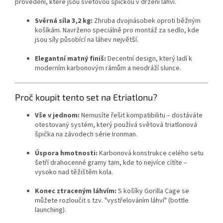
provedení, které jsou světovou špičkou v držení láhví.
Svěrná síla 3,2 kg:
Zhruba dvojnásobek oproti běžným
košíkám. Navrženo speciálně pro montáž za sedlo, kde
jsou síly působící na láhev největší.
Elegantní matný finiš:
Decentní design, který ladí k
moderním karbonovým rámům a neodráží slunce.
Proč koupit tento set na Etriatlonu?
Vše v jednom:
Nemusíte řešit kompatibilitu – dostáváte
otestovaný systém, který používá světová triatlonová
špička na závodech série Ironman.
Úspora hmotnosti:
Karbonová konstrukce celého setu
šetří drahocenné gramy tam, kde to nejvíce cítíte –
vysoko nad těžištěm kola.
Konec ztraceným láhvím:
S košíky Gorilla Cage se
můžete rozloučit s tzv. "vystřelováním láhví" (bottle
launching).