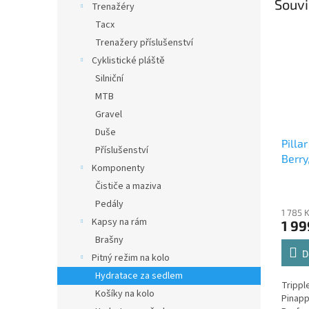
Souvi
Trenažéry
Tacx
Trenažery příslušenství
Cyklistické pláště
Silniční
MTB
Gravel
Duše
Pilla
Příslušenství
Berry
Komponenty
Čističe a maziva
Pedály
1 785 
Kapsy na rám
1 99
Brašny
D
Pitný režim na kolo
Hydratace za sedlem
Tripp
Košíky na kolo
Pinapp