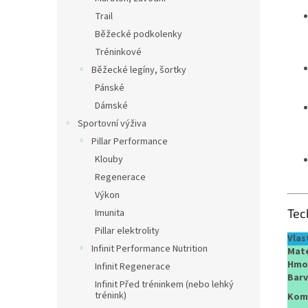
Trail
Běžecké podkolenky
Tréninkové
Běžecké legíny, šortky
Pánské
Dámské
Sportovní výživa
Pillar Performance
Klouby
Regenerace
Výkon
Tec
Imunita
Pillar elektrolity
Vlas
Infinit Performance Nutrition
Mate
Hmo
Infinit Regenerace
Bar
Infinit Před tréninkem (nebo lehký
trénink)
Komp