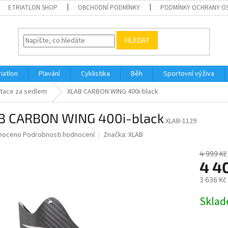
ETRIATLON SHOP
OBCHODNÍ PODMÍNKY
PODMÍNKY OCHRANY O
HLEDAT
riatlon
Plavání
Cyklistika
Běh
Sportovní výživa
tace za sedlem
XLAB CARBON WING 400i-black
B CARBON WING 400i-black
XLAB-1129
né
noceno
Podrobnosti hodnocení
Značka:
XLAB
ní
u
4 999 Kč
4 4
3 636 Kč
Měrná
Skla
ek.
cena: