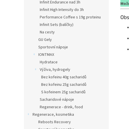
Infinit Endurance nad 3h
Možn
Infinit High Intensity do 3h
Obs
Performance Coffee s 19g proteinu
Infinit Sets (balíčky)
Na cesty
GU Gely
Sportovní nápoje
IONTMAX
Hydratace
Výživa, hydrogely
Bez kofeinu 40g sacharidů
Bez kofeinu 25g sacharidů
S kofeinem 25g sacharidů
Sacharidové nápoje
Regenerace - drink, food
Regenerace, kosmetika
Reboots Recovery