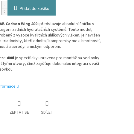
Přidat do košíku
AB Carbon Wing 400i
představuje absolutní špičku v
tegorii zadních hydratačních systémů. Tento model,
robený z vysoce kvalitních uhlíkových vláken, je navržen
o triatlonisty, kteří odmítají kompromisy mezi hmotností,
hostí a aerodynamickým odporem.
rze
400i
je specificky upravena pro montáž na sedlovky
 čtyřmi otvory, čímž zajišťuje dokonalou integraci s vaší
sovkou.
informace
ZEPTAT SE
SDÍLET