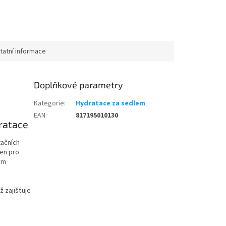
etriatlon.cz - Chat
tatní informace
Doplňkové parametry
Kategorie
:
Hydratace za sedlem
EAN
:
817195010130
ratace
tačních
žen pro
ým
 zajišťuje