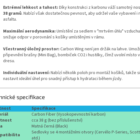
Extrémní lehkost a tuhost:
Díky konstrukci z karbonu váží samotný no
38 gramů
. Nabízí však dostatečnou pevnost, aby udržel vaše vybavení i 
asfaltu.
Maximální aerodynamika:
Umístění za sedlem v "mrtvém úhlu" vzduchu
snižuje odpor v porovnání s košíky umístěnými v rámu.
Všestranný úložný prostor:
Carbon Wing není jen držák na lahve. Umož
připevnění brašny (Mini Bag), bombiček CO2 i hustilky, čímž uvolní místo 
dresu.
Individuální nastavení:
Nabízí několik poloh pro montáž košíků, takže 
nastavit ideální úhel pro snadný přístup k hydrataci během jízdy.
hnické specifikace
tnost
Specifikace
riál
Carbon Fiber (Vysokopevnostní karbon)
tnost
cca 38 g (bez příslušenství)
va
Matná černá (Black)
Sedlovky se 4 montážními otvory (Cervélo P-Series, Scot
atibilita
atd.)