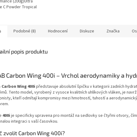
mance (200g)Ultra
 C Powder Tropical
shop.
 Pillar Performance
s
Podobné (8)
Hodnocení
Diskuze
Značka
Os
ailní popis produktu
B Carbon Wing 400i – Vrchol aerodynamiky a hyd
 Carbon Wing 400i
představuje absolutní špičku v kategorii zadních hydra
émů. Tento model, vyrobený z vysoce kvalitních uhlíkových vláken, je navr
tlonisty, kteří odmítají kompromisy mezi hmotností, tuhostí a aerodynamick
rem.
ze
400i
je specificky upravena pro montáž na sedlovky se čtyřmi otvory, čímž
nalou integraci s vaší časovkou.
č zvolit Carbon Wing 400i?