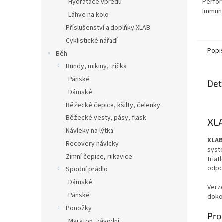
Hydratace vpředu
Perfor
Immune
Láhve na kolo
(200g)
Příslušenství a doplňky XLAB
Cyklistické nářadí
Popi
Běh
Bundy, mikiny, trička
Pánské
Det
Dámské
Běžecké čepice, kšilty, čelenky
Běžecké vesty, pásy, flask
XLA
Návleky na lýtka
XLAB
Recovery návleky
syst
Zimní čepice, rukavice
tria
odpo
Spodní prádlo
Dámské
Ver
Pánské
doko
Ponožky
Pro
Maraton, závodní