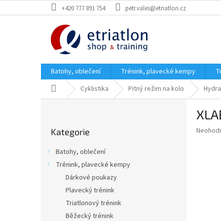
Přejít
+420 777 891 754
petr.vales@etriatlon.cz
na
obsah
Batohy, oblečení
Trénink, plavecké kempy
T
Domů
Cyklistika
Pitný režim na kolo
Hydra
P
XLA
o
Přeskočit
s
Průměr
Neohod
Kategorie
kategorie
t
hodnoce
r
produkt
Batohy, oblečení
a
je
Trénink, plavecké kempy
0,0
n
z
Dárkové poukazy
n
5
í
Plavecký trénink
hvězdič
p
Triatlonový trénink
a
Běžecký trénink