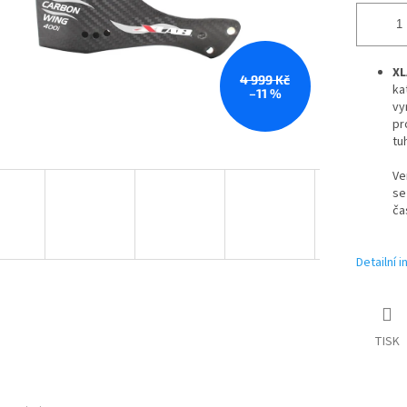
XL
4 999 Kč
ka
–11 %
vy
pr
tu
Ve
se
ča
Detailní 
TISK