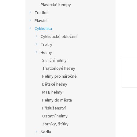
n
Plavecké kempy
e
Triatlon
l
Plavání
Cyklistika
Cyklistické oblečení
Tretry
Helmy
Silniční helmy
Triatlonové helmy
Helmy pro náročné
Dětské helmy
MTB helmy
Helmy do města
Příslušenství
Ostatní helmy
Zorníky, štítky
Sedla