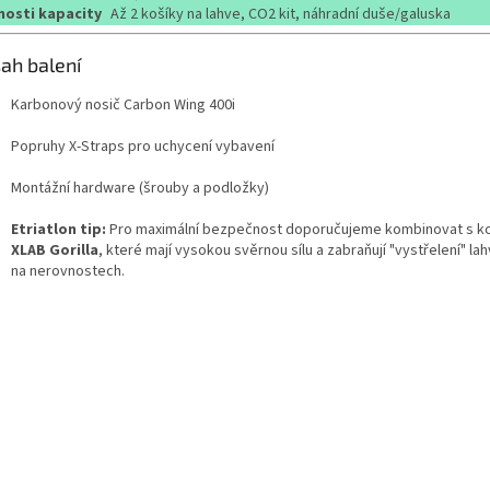
osti kapacity
Až 2 košíky na lahve, CO2 kit, náhradní duše/galuska
ah balení
Karbonový nosič Carbon Wing 400i
Popruhy X-Straps pro uchycení vybavení
Montážní hardware (šrouby a podložky)
Etriatlon tip:
Pro maximální bezpečnost doporučujeme kombinovat s k
XLAB Gorilla
, které mají vysokou svěrnou sílu a zabraňují "vystřelení" la
na nerovnostech.