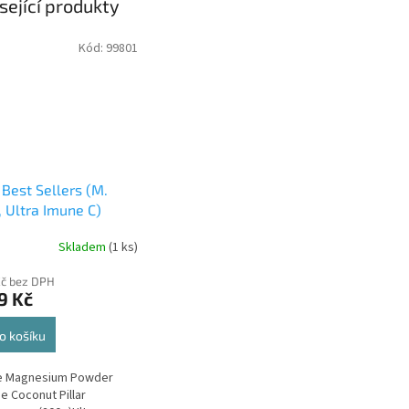
sející produkty
Kód:
99801
r Best Sellers (M.
, Ultra Imune C)
Skladem
(1 ks)
Kč bez DPH
9 Kč
o košíku
le Magnesium Powder
e Coconut Pillar