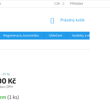
SOBNÍCH ÚDAJŮ
CZK
Přihlášení
NÁKUPNÍ
Prázdný košík
KOŠÍK
Regenerace, kosmetika
Oblečení
Hodinky a elektronika
–11 %
00 Kč
 bez DPH
dem
(1 ks)