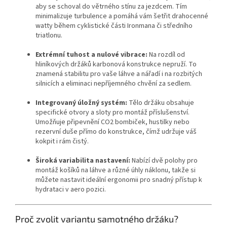
aby se schoval do větrného stínu za jezdcem. Tím
minimalizuje turbulence a pomáhá vám šetřit drahocenné
watty během cyklistické části Ironmana či středního
triatlonu.
Extrémní tuhost a nulové vibrace:
Na rozdíl od
hliníkových držáků karbonová konstrukce nepruží. To
znamená stabilitu pro vaše láhve a nářadí i na rozbitých
silnicích a eliminaci nepříjemného chvění za sedlem.
Integrovaný úložný systém:
Tělo držáku obsahuje
specifické otvory a sloty pro montáž příslušenství.
Umožňuje připevnění CO2 bombiček, hustilky nebo
rezervní duše přímo do konstrukce, čímž udržuje váš
kokpit i rám čistý.
Široká variabilita nastavení:
Nabízí dvě polohy pro
montáž košíků na láhve a různé úhly náklonu, takže si
můžete nastavit ideální ergonomii pro snadný přístup k
hydrataci v aero pozici.
Proč zvolit variantu samotného držáku?