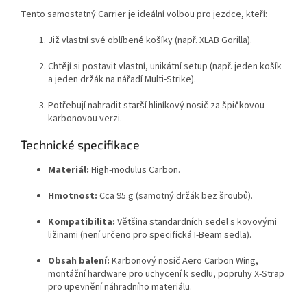
Tento samostatný Carrier je ideální volbou pro jezdce, kteří:
Již vlastní své oblíbené košíky (např. XLAB Gorilla).
Chtějí si postavit vlastní, unikátní setup (např. jeden košík
a jeden držák na nářadí Multi-Strike).
Potřebují nahradit starší hliníkový nosič za špičkovou
karbonovou verzi.
Technické specifikace
Materiál:
High-modulus Carbon.
Send
Hmotnost:
Cca 95 g (samotný držák bez šroubů).
Powered by chaterimo
Kompatibilita:
Většina standardních sedel s kovovými
ližinami (není určeno pro specifická I-Beam sedla).
Obsah balení:
Karbonový nosič Aero Carbon Wing,
montážní hardware pro uchycení k sedlu, popruhy X-Strap
pro upevnění náhradního materiálu.