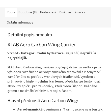
Popis
Podobné (8)
Hodnocení
Diskuze
Značka
Ostatní informace
Detailní popis produktu
XLAB Aero Carbon Wing Carrier
Vrchol v kategorii zadní hydratace. Nejlehčí, nejtužší a
nejrychlejší.
XLAB Aero Carbon Wing není jen obyčejný držák za sedlo – je to
výsledek rozsáhlého aerodynamického testování a inženýrství
zaměřeného na potřeby vrcholových triatlonistů. Vyroben z
prémiového
high-modulus karbonu
, představuje tento nosič
absolutní špičku pro závodníky, kteří hledají úsporu každého
gramu a maximální efektivitu v boji s časem.
Hlavní přednosti Aero Carbon Wing:
Aerodynamická dominance:
Tvar nosiče je navržen tak,