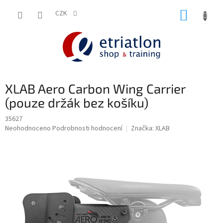
Přejít
NÁKUP
na
CZK
shop.etriatlon.cz - Chat
obsah
KOŠÍK
XLAB Aero Carbon Wing Carrier
(pouze držák bez košíku)
35627
Průměrné
Neohodnoceno
Podrobnosti hodnocení
Značka:
XLAB
hodnocení
produktu
je
0,0
z
5
hvězdiček.