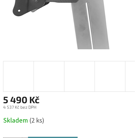
5 490 Kč
4 537 Kč bez DPH
Měrná
Skladem
(2 ks)
cena: