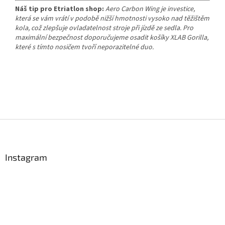
Náš tip pro Etriatlon shop:
Aero Carbon Wing je investice,
která se vám vrátí v podobě nižší hmotnosti vysoko nad těžištěm
kola, což zlepšuje ovladatelnost stroje při jízdě ze sedla. Pro
maximální bezpečnost doporučujeme osadit košíky XLAB Gorilla,
které s tímto nosičem tvoří neporazitelné duo.
Z
á
p
a
Instagram
t
í