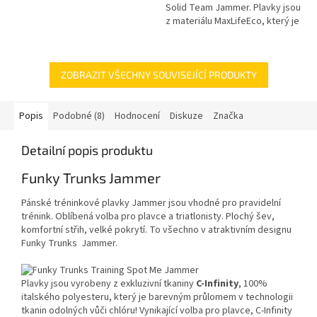
Solid Team Jammer. Plavky jsou
z materiálu MaxLifeEco, který je
rychleschnoucí, extra odolný
vůči chlóru a...
ZOBRAZIT VŠECHNY SOUVISEJÍCÍ PRODUKTY
Popis
Podobné (8)
Hodnocení
Diskuze
Značka
Detailní popis produktu
Funky Trunks Jammer
Pánské tréninkové plavky Jammer jsou vhodné pro pravidelní
trénink. Oblíbená volba pro plavce a triatlonisty. Plochý šev,
komfortní střih, velké pokrytí. To všechno v atraktivním designu
Funky Trunks Jammer.
Plavky jsou vyrobeny z exkluzivní tkaniny
C-Infinity
, 100%
italského polyesteru, který je barevným průlomem v technologii
tkanin odolných vůči chlóru! Vynikající volba pro plavce, C-Infinity