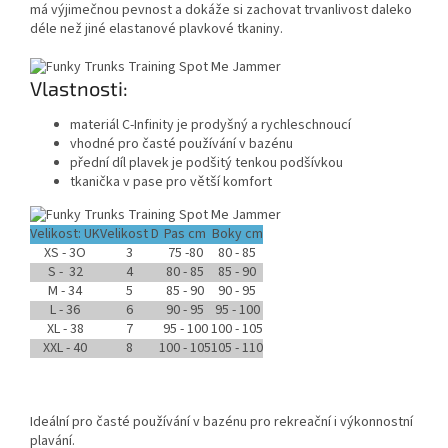
má výjimečnou pevnost a dokáže si zachovat trvanlivost daleko
déle než jiné elastanové plavkové tkaniny.
Vlastnosti:
materiál C-Infinity je prodyšný a rychleschnoucí
vhodné pro časté používání v bazénu
přední díl plavek je podšitý tenkou podšívkou
tkanička v pase pro větší komfort
Velikost: UK
Velikost D
Pas cm
Boky cm
XS - 3O
3
75 -80
80 - 85
S - 32
4
80 - 85
85 - 90
Send
M - 34
5
85 - 90
90 - 95
L - 36
6
90 - 95
95 - 100
Powered by chaterimo
XL - 38
7
95 - 100
100 - 105
XXL - 40
8
100 - 105
105 - 110
Ideální pro časté používání v bazénu pro rekreační i výkonnostní
plavání.