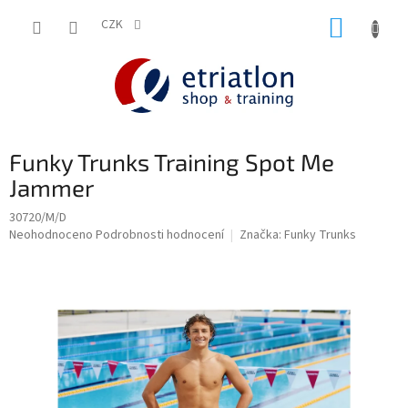
Přejít
NÁKUP
na
CZK
shop.etriatlon.cz - Chat
obsah
KOŠÍK
Funky Trunks Training Spot Me
Jammer
30720/M/D
Průměrné
Neohodnoceno
Podrobnosti hodnocení
Značka:
Funky Trunks
hodnocení
produktu
je
0,0
z
5
hvězdiček.