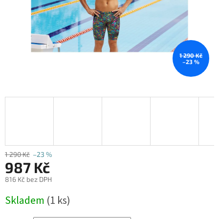
1 290 Kč
–23 %
1 290 Kč
–23 %
987 Kč
816 Kč bez DPH
Měrná
Skladem
(1 ks)
cena: