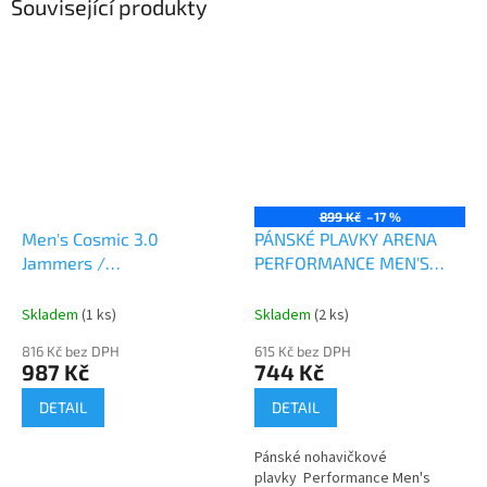
Související produkty
899 Kč
–17 %
Men's Cosmic 3.0
PÁNSKÉ PLAVKY ARENA
Jammers /
PERFORMANCE MEN'S
Navy/Blue/White A
SOLID TEAM JAMMER
BLACK
Skladem
(1 ks)
Skladem
(2 ks)
816 Kč bez DPH
615 Kč bez DPH
987 Kč
744 Kč
DETAIL
DETAIL
Pánské nohavičkové
plavky Performance Men's