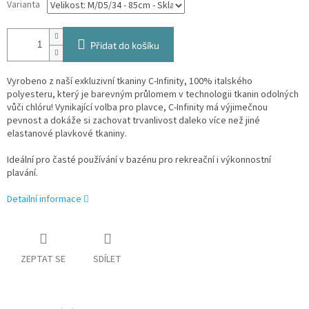
Varianta
Přidat do košíku
Vyrobeno z naší exkluzivní tkaniny C-Infinity, 100% italského
polyesteru, který je barevným průlomem v technologii tkanin odolných
vůči chlóru! Vynikající volba pro plavce, C-Infinity má výjimečnou
pevnost a dokáže si zachovat trvanlivost daleko více než jiné
elastanové plavkové tkaniny.
Ideální pro časté používání v bazénu pro rekreační i výkonnostní
plavání.
Detailní informace
ZEPTAT SE
SDÍLET