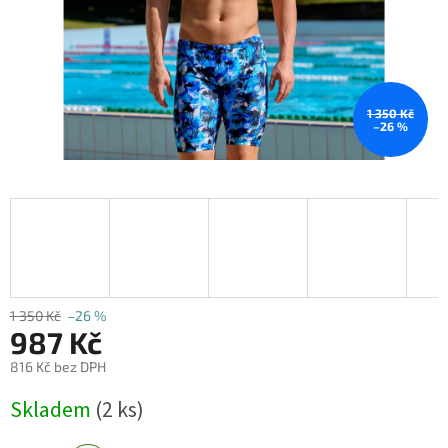
1 350 Kč
–26 %
1 350 Kč
–26 %
987 Kč
816 Kč bez DPH
Měrná
Skladem
(2 ks)
cena: