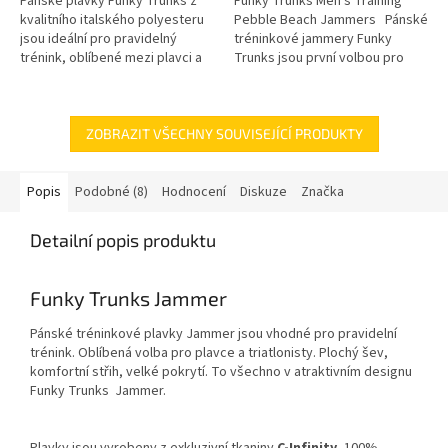
Pánské plavky Funky Trunks z
Funky Trunks Men's Training
kvalitního italského polyesteru
Pebble Beach Jammers Pánské
jsou ideální pro pravidelný
tréninkové jammery Funky
trénink, oblíbené mezi plavci a
Trunks jsou první volbou pro
triatlonisty díky pohodlnému
klubové plavce i triatlonisty.
střihu a odolnosti vůči...
Jsou navrženy...
ZOBRAZIT VŠECHNY SOUVISEJÍCÍ PRODUKTY
Popis
Podobné (8)
Hodnocení
Diskuze
Značka
Detailní popis produktu
Funky Trunks Jammer
Pánské tréninkové plavky Jammer jsou vhodné pro pravidelní
trénink. Oblíbená volba pro plavce a triatlonisty. Plochý šev,
komfortní střih, velké pokrytí. To všechno v atraktivním designu
Funky Trunks Jammer.