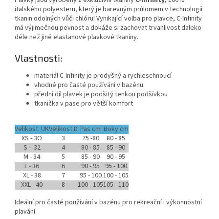
Plavky jsou vyrobeny z exkluzivní tkaniny
C-Infinity
, 100%
italského polyesteru, který je barevným průlomem v technologii
tkanin odolných vůči chlóru! Vynikající volba pro plavce, C-Infinity
má výjimečnou pevnost a dokáže si zachovat trvanlivost daleko
déle než jiné elastanové plavkové tkaniny.
Vlastnosti:
materiál C-Infinity je prodyšný a rychleschnoucí
vhodné pro časté používání v bazénu
přední díl plavek je podšitý tenkou podšívkou
tkanička v pase pro větší komfort
Velikost: UK
Velikost D
Pas cm
Boky cm
XS - 3O
3
75 -80
80 - 85
S - 32
4
80 - 85
85 - 90
Send
M - 34
5
85 - 90
90 - 95
Powered by chaterimo
L - 36
6
90 - 95
95 - 100
XL - 38
7
95 - 100
100 - 105
XXL - 40
8
100 - 105
105 - 110
Ideální pro časté používání v bazénu pro rekreační i výkonnostní
plavání.