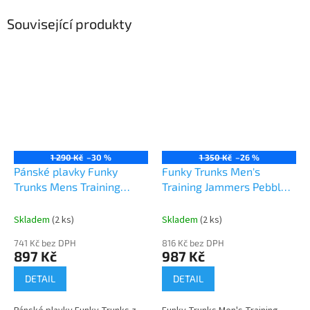
Související produkty
1 290 Kč
–30 %
1 350 Kč
–26 %
Pánské plavky Funky
Funky Trunks Men's
Trunks Mens Training
Training Jammers Pebble
Jammers Bel Air Beats
Beach
Skladem
(2 ks)
Skladem
(2 ks)
741 Kč bez DPH
816 Kč bez DPH
897 Kč
987 Kč
DETAIL
DETAIL