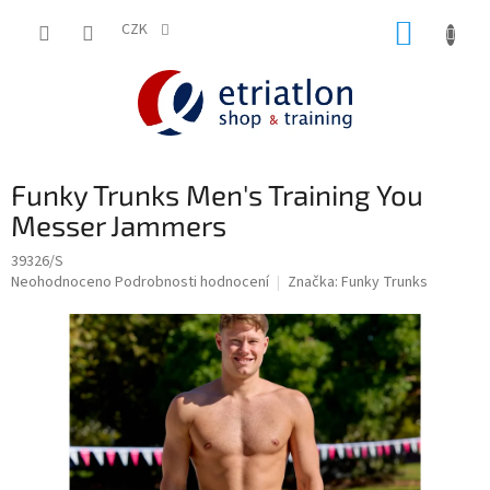
Přejít
NÁKUP
na
CZK
shop.etriatlon.cz - Chat
obsah
KOŠÍK
Funky Trunks Men's Training You
Messer Jammers
39326/S
Průměrné
Neohodnoceno
Podrobnosti hodnocení
Značka:
Funky Trunks
hodnocení
produktu
je
0,0
z
5
hvězdiček.