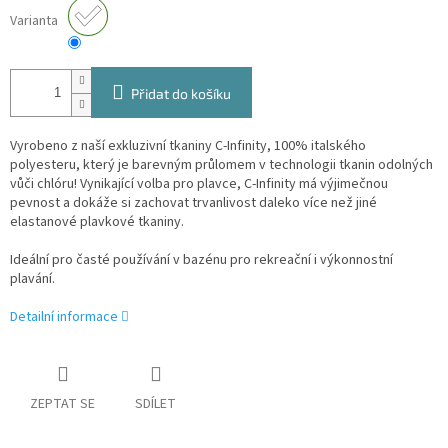
Varianta
Přidat do košíku
Vyrobeno z naší exkluzivní tkaniny C-Infinity, 100% italského
polyesteru, který je barevným průlomem v technologii tkanin odolných
vůči chlóru! Vynikající volba pro plavce, C-Infinity má výjimečnou
pevnost a dokáže si zachovat trvanlivost daleko více než jiné
elastanové plavkové tkaniny.
Ideální pro časté používání v bazénu pro rekreační i výkonnostní
plavání.
Detailní informace
ZEPTAT SE
SDÍLET