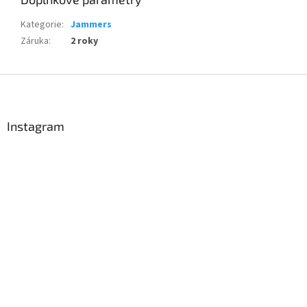
Kategorie
:
Jammers
Záruka
:
2 roky
Z
á
p
a
Instagram
t
í