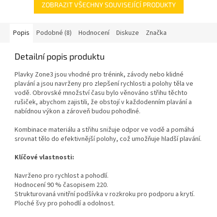
ZOBRAZIT VŠECHNY SOUVISEJÍCÍ PRODUKTY
Popis
Podobné (8)
Hodnocení
Diskuze
Značka
Detailní popis produktu
Plavky Zone3 jsou vhodné pro trénink, závody nebo klidné
plavání a jsou navrženy pro zlepšení rychlosti a polohy těla ve
vodě. Obrovské množství času bylo věnováno střihu těchto
rušiček, abychom zajistili, že obstojí v každodenním plavání a
nabídnou výkon a zároveň budou pohodlné.
Kombinace materiálu a střihu snižuje odpor ve vodě a pomáhá
srovnat tělo do efektivnější polohy, což umožňuje hladší plavání.
Klíčové vlastnosti:
Navrženo pro rychlost a pohodlí.
Hodnocení 90 % časopisem 220.
Strukturovaná vnitřní podšívka v rozkroku pro podporu a krytí.
Ploché švy pro pohodlí a odolnost.