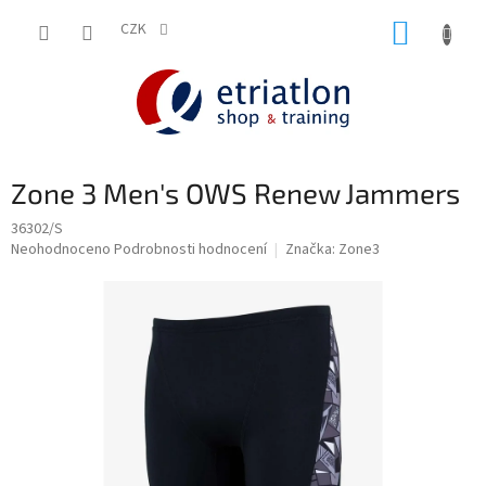
Přejít
NÁKUP
na
CZK
shop.etriatlon.cz - Chat
obsah
KOŠÍK
Zone 3 Men's OWS Renew Jammers
36302/S
Průměrné
Neohodnoceno
Podrobnosti hodnocení
Značka:
Zone3
hodnocení
produktu
je
0,0
z
5
hvězdiček.