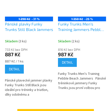
1 290 Kč
–31 %
1 350 Kč
–26 %
Pánské plavky Funky
Funky Trunks Men's
Trunks Still Black Jammers
Training Jammers Pebble
Beach
Skladem
(3 ks)
Skladem
(2 ks)
733 Kč bez DPH
816 Kč bez DPH
887 Kč
987 Kč
Měrná
887 Kč / 1 ks
DETAIL
cena:
DETAIL
Funky Trunks Men's Training
Pebble Beach Jammers Pánské
Pánské plavecké jammer plavky
tréninkové jammery Funky
Funky Trunks Still Black jsou
Trunks jsou první volbou pro
ideální pro tréninky a triatlon,
klubové plavce i triatlonisty.
díky odolnému a
Jsou navrženy...
rychleschnoucímu materiálu C-
Infinity. Pohodlný střih s
plochým švem...