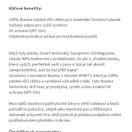
Klíčové benefity:
100% tkanina odolná vůči chlóru pro maximální životnost plavek.
Snížený odpor pro vyšší rychlost.
UV ochrana (UPF 50+).
Odolná konstrukce určená pro každodenní použití.
Když byly plavky Zone3 testovány časopisem 220 Magazine,
získaly 90% hodnocení s prohlášením, že jde o „Kvalitní plavky,
která vydrží, perfektně sedí v pase a tisk je tak akorát
zaneprázdněný, aniž by byl příliš bujný“
Vyrobeno z inovativní tkaniny s názvem XFINITY, která je 100%
odolná vůči chlóru a vyrobená výhradně v Itálii. Tato tkanina
fantasticky drží tvar, je prodyšná, rychle schne a nabízí UV
ochranu (UPF 50+).
Send
Mezi další vlastnosti patří ploché šití pro větší odolnost a lepší
Powered by chaterimo
pohodlí na pokožce, stejně jako elastický pas a šňůrka pro
dokonalé uchycení. Pro větší pokrytí je přidána podpůrná vnitřní
podšívka kolem předního rozkroku.
Doplňkové parametry