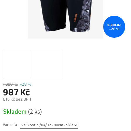
1 390 Kč
–28 %
1 390 Kč
–28 %
987 Kč
816 Kč bez DPH
Měrná
Skladem
(2 ks)
cena:
Varianta