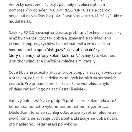
Vědecky navržené návleky způsobily revoluci v oblasti
kompresního oblečení. V COMPRESSPORTU se ale rozhodli
neusnout na vavřínech a pokračovat v inovacích, které vyústily v
model R2 3.0.
Návleky R2 3.0 navazují na klasiku, přebírají všechny funkce, díky
nimž byla verze R2v2 tak dobrá a uznávaná. Například jeho
cílenou kompresi, rychleschnoucí materiál a velice nízkou
hmotnost nebo
speciální „jazýček” v oblasti čéšky,
Všechny tyto vlastnosti
který eliminuje otřesy kolem kolena.
jsou zkombinované s ještě revolučnějšími detaily.
Nové fibulární proužky aktivují propriocepci a zvyšují rovnováhu
a stabilitu, což snižuje riziko zvrtnutých kotníků na nerovných
cestách. Pro případné běhání za snížené viditelnosti bylo
přidáno reflexní logo na zadní straně návleku.
Vaflový úplet ještě více podpoří průtok krve kolem těla
ať už
během samotného výkonu anebo během regenerace.
Důsledkem toho se rychleji odbourává kyselina mléčná ze
svalů, čímž se zvyšuje vytrvalost a zkracuje se doba nutná
pro následnou regeneraci po výkonu.