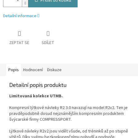
Detailní informace
ZEPTAT SE
SDÍLET
Popis
Hodnocení
Diskuze
Detailní popis produktu
Limitovaná kolekce UTMB.
Kompresní lýtkové návleky R2 3.0 navazují na model R2v2. Ten je
pravděpodobně dosud nejznámějším kompresním produktem
švýcarské firmy COMPRESSPORT.
Lýtkové návleky R2v2 jsou vidět všude, od tréninků až po stupně
vítězů. Díky svému bezkonkurenčnímu pohodlí a podpoře.