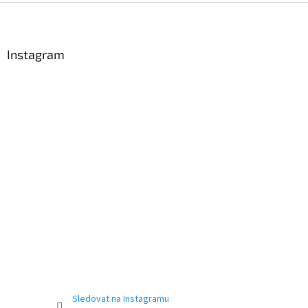
Z
á
p
a
Instagram
t
í
Sledovat na Instagramu