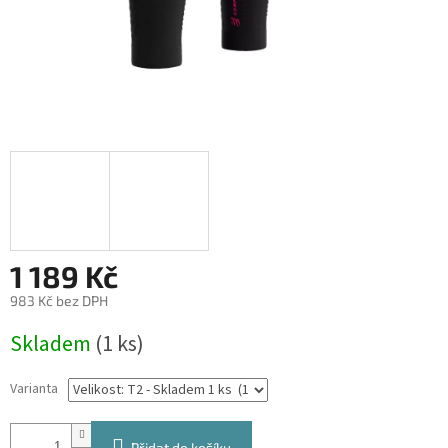
1 189 Kč
983 Kč bez DPH
Měrná
Skladem
(1 ks)
cena:
Varianta
Přidat do košíku