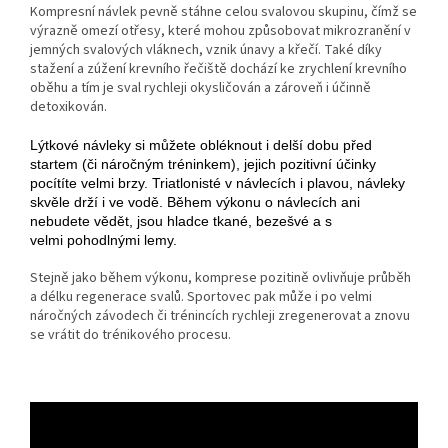
Kompresní návlek pevně stáhne celou svalovou skupinu, čímž se
výrazně omezí otřesy, které mohou způsobovat mikrozranění v
jemných svalových vláknech, vznik únavy a křečí. Také díky
stažení a zúžení krevního řečiště dochází ke zrychlení krevního
oběhu a tím je sval rychleji okysličován a zároveň i účinně
detoxikován.
Lýtkové návleky si můžete obléknout i delší dobu před
startem (či náročným tréninkem), jejich pozitivní účinky
pocítíte velmi brzy. Triatlonisté v návlecích i plavou, návleky
skvěle drží i ve vodě. Během výkonu o návlecích ani
nebudete vědět, jsou hladce tkané, bezešvé a s
velmi pohodlnými lemy.
Stejně jako během výkonu, komprese pozitině ovlivňuje průběh
a délku regenerace svalů. Sportovec pak může i po velmi
náročných závodech či trénincích rychleji zregenerovat a znovu
se vrátit do trénikového procesu.