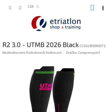
Přejít
NÁKUP
na
CZK
shop.etriatlon.cz - Chat
obsah
KOŠÍK
R2 3.0 - UTMB 2026 Black
CCSU19569000T2
Průměrné
Neohodnoceno
Podrobnosti hodnocení
Značka:
Compressport
hodnocení
produktu
je
0,0
z
5
hvězdiček.