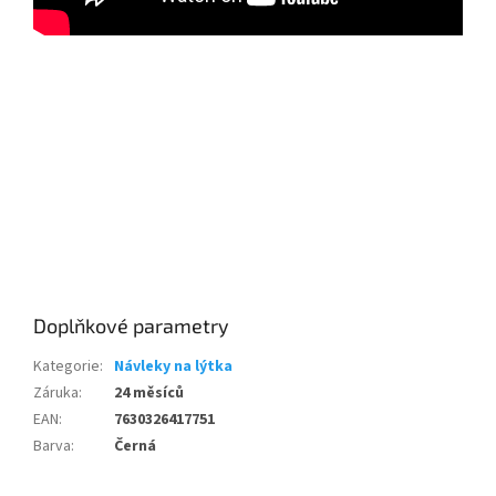
Send
Powered by chaterimo
Doplňkové parametry
Kategorie
:
Návleky na lýtka
Záruka
:
24 měsíců
EAN
:
7630326417751
Barva
:
Černá