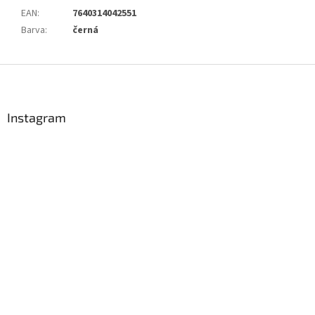
EAN
:
7640314042551
Barva
:
černá
Z
á
p
a
Instagram
t
í