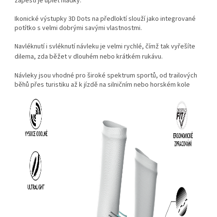
zápěstí je úplet hladký.
Ikonické výstupky 3D Dots na předloktí slouží jako integrované
potítko s velmi dobrými savými vlastnostmi.
Navléknutí i svléknutí návleku je velmi rychlé, čímž tak vyřešíte
dilema, zda běžet v dlouhém nebo krátkém rukávu.
Návleky jsou vhodné pro široké spektrum sportů, od trailových
běhů přes turistiku až k jízdě na silničním nebo horském kole