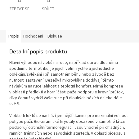
ZEPTAT SE
SDÍLET
Popis
Hodnocení
Diskuze
Detailní popis produktu
Hlavní výhodou návleků na ruce, například oproti dlouhému
spodnímu termotriku, je jejich velmi rychlé a jednoduché
oblékání/svlékání i při samotném běhu nebo závodě bez
nutnosti zastavení. Bezešvá mikrovlákna dodávají těmto
návlekům na ruce lehkost a teplotní komfort. Mírná komprese
v oblasti předloktí a horní části paže podporuje krevní průtok,
díky čemuž vydrží Vaše ruce při dlouhých bězích daleko déle
svěží.
V oblasti loktů se nachází jemnější tkanina pro maximální volnost
pohybu paží. Biokeramické krystaly obsažené v samotné látce
podporují optimální termoregulaci. Jsou vhodné při chladných,
ranních trénincích nebo závodních startech. V oblasti bicepsu a