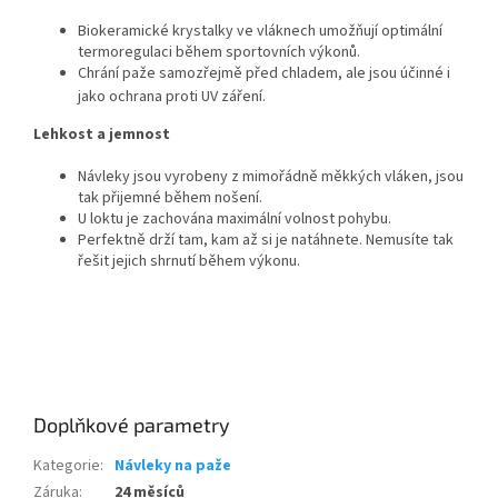
Biokeramické krystalky ve vláknech umožňují optimální
termoregulaci během sportovních výkonů.
Chrání paže samozřejmě před chladem, ale jsou účinné i
jako ochrana proti UV záření.
Lehkost a jemnost
Návleky jsou vyrobeny z mimořádně měkkých vláken, jsou
Send
tak přijemné během nošení.
U loktu je zachována maximální volnost pohybu.
Powered by chaterimo
Perfektně drží tam, kam až si je natáhnete. Nemusíte tak
řešit jejich shrnutí během výkonu.
Doplňkové parametry
Kategorie
:
Návleky na paže
Záruka
:
24 měsíců