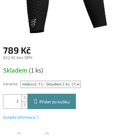
789 Kč
652 Kč bez DPH
Měrná
Skladem
(1 ks)
cena:
Varianta
Přidat do košíku
Detailní informace