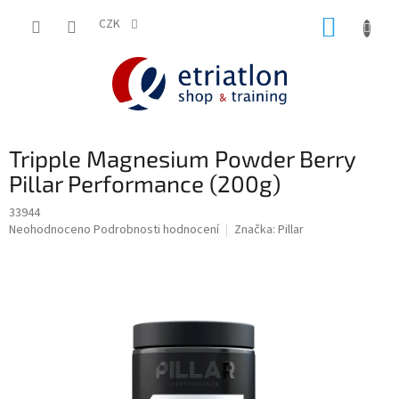
Přejít
NÁKUP
na
CZK
shop.etriatlon.cz - Chat
obsah
KOŠÍK
Tripple Magnesium Powder Berry
Pillar Performance (200g)
33944
Průměrné
Neohodnoceno
Podrobnosti hodnocení
Značka:
Pillar
hodnocení
produktu
je
0,0
z
5
hvězdiček.