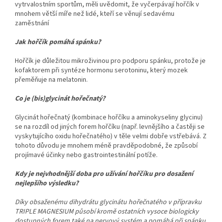
vytrvalostním sportům, měli uvědomit, že vyčerpávají hořčík v
mnohem větší míře než lidé, kteří se věnují sedavému
zaměstnání
Jak hořčík pomáhá spánku?
Hořčík je důležitou mikroživinou pro podporu spánku, protože je
kofaktorem při syntéze hormonu serotoninu, který mozek
přeměňuje na melatonin.
Co je (bis)glycinát hořečnatý?
Glycinát hořečnatý (kombinace hořčíku a aminokyseliny glycinu)
se na rozdíl od jiných forem hořčíku (např. levnějšího a častěji se
vyskytujícího oxidu hořečnatého) v těle velmi dobře vstřebává. Z
tohoto důvodu je mnohem méně pravděpodobné, že způsobí
projímavé účinky nebo gastrointestinální potíže.
Kdy je nejvhodnější doba pro užívání hořčíku pro dosažení
nejlepšího výsledku?
Díky obsaženému dihydrátu glycinátu hořečnatého v přípravku
TRIPLE MAGNESIUM působí kromě ostatních vysoce biologicky
dostupných forem také na nervový systém a pomáhá při spánku,