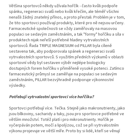
Většina sportovců někdy užívala hořčík - často kvůli podpoře
spánku, regeneraci svalů nebo kvůli křečím, ale téměř všichni
nenašli žádný znatelný přínos, a proto přestali. Problém je v tom,
že tito sportovci používají produkty, které pro ně nejsou určeny.
Farmaceutické společnosti se vždy zaměřovaly na masovou
populaci se sedavým zaměstnáním, a tak "formy" hořčíku a síla v
produktech nijak neřeší potřebné hladiny vytrvalostních
sportovců. Řada TRIPLE MAGNESIUM od PILLAR byla cíleně
sestavena tak, aby podporovala spánek a regeneraci svalů
vytrvalostních sportovců. S využitím předních výzkumů v oblasti
sportovní vědy byl sestaven výběr nejlépe biologicky
dostupných forem hořčíku v přiměřeně vysoké potenci. Zatímco
farmaceutický průmysl se zaměřuje na populaci se sedavým
zaměstnáním, PILLAR bezvýhradně podporuje výkonnostní
výsledky.
Potřebují vytrvalostní sportovci více hořčíku?
Sportovci potřebují více. Tečka. Stejně jako makronutrienty, jako
jsou bílkoviny, sacharidy a tuky, jsou pro sportovce potřebné ve
větším množství. Totéž platí i pro mikronutrienty. Hořčík je
vyčerpáván potem, močí a lipolýzou, což se při vytrvalostním
výkonu projevuje ve větší míře. Proto by si lidé, kteří se věnují