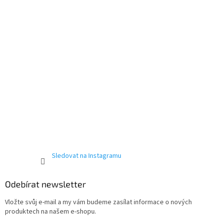
í
Sledovat na Instagramu
Odebírat newsletter
Vložte svůj e-mail a my vám budeme zasílat informace o nových
produktech na našem e-shopu.