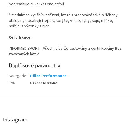
Neobsahuje cukr. Slazeno stévií
*Produkt se vyrábí v zařízení, které zpracovává také siřičitany,
obiloviny obsahující lepek, korýše, vejce, ryby, sóju, mléko,
hořčici a výrobky z nich.
Certifikace:
INFORMED SPORT - Všechny šarže testovány a certifikovány Bez
zakázaných látek
Doplňkové parametry
Kategorie
:
Pillar Performance
EAN
:
0726684689682
Z
á
p
a
Instagram
t