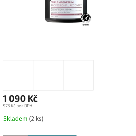
1 090 Kč
973 Kč bez DPH
Měrná
Skladem
(2 ks)
cena: