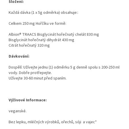
Složení:
Každá dávka (1 x 5g odměrka) obsahuje::
Celkem 250 mg Hořčíku ve formě:
Albion® TRAACS Bisglycinát hořečnatý chelát 830 mg
Bisglycinát hořečnatý dihydrát 430 mg
Citrát hořečnatý 320 mg
Dávkování:
Dospělí: Užívejte jednu (1) odměrku 5 g denně spolu s 200-250 ml
vody. Dobře protřepejte.
Užívejte 30-60 minut před spaním.
Send
Výživové Informace:
Powered by chaterimo
veganské.
Bez lepku, mléčných výrobků, ořechů, sóji
a vajec*