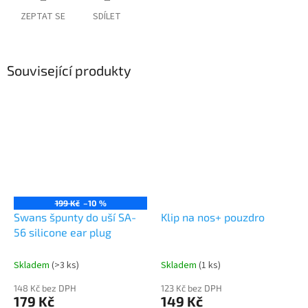
ZEPTAT SE
SDÍLET
Související produkty
199 Kč
–10 %
Swans špunty do uší SA-
Klip na nos+ pouzdro
56 silicone ear plug
Skladem
(>3 ks)
Skladem
(1 ks)
148 Kč bez DPH
123 Kč bez DPH
179 Kč
149 Kč