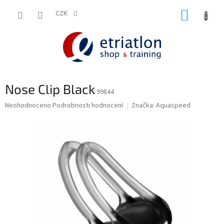
Přejít
NÁKUP
na
CZK
shop.etriatlon.cz - Chat
obsah
KOŠÍK
Nose Clip Black
99844
Průměrné
Neohodnoceno
Podrobnosti hodnocení
Značka:
Aquaspeed
hodnocení
produktu
je
0,0
z
5
hvězdiček.