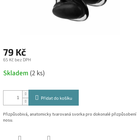
79 Kč
65 Kč bez DPH
Měrná
Skladem
(2 ks)
cena:
Přidat do košíku
Přizpůsobivá, anatomicky tvarovaná svorka pro dokonalé přizpůsobení
nosu.