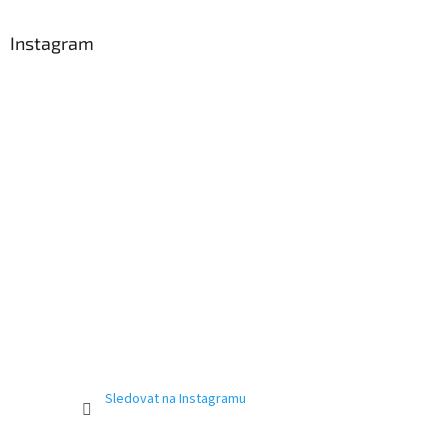
p
Send
a
Instagram
t
Powered by chaterimo
í
Sledovat na Instagramu