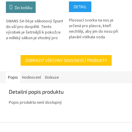
DETAIL
Do košíku
Plovoucí svorka na nos je
SWANS SA-56 je silikonový špunt
určená pro plavce, kteří
do uší pro dospělé. Tento
nechtějí, aby jim do nosu při
výrobek je šetrnější k pokožce
plavání vtékala voda.
a měkký silikon je vhodný pro
delší používání.
ZOBRAZIT VŠECHNY SOUVISEJÍCÍ PRODUKTY
Popis
Hodnocení
Diskuze
Detailní popis produktu
Popis produktu není dostupný
Z
á