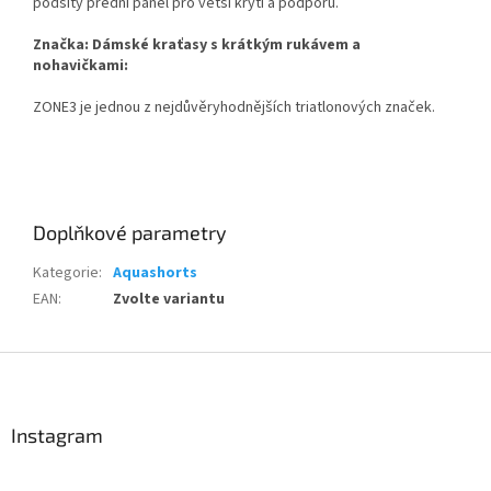
podšitý přední panel pro větší krytí a podporu.
Send
Značka: Dámské kraťasy s krátkým rukávem a
Powered by chaterimo
nohavičkami:
ZONE3 je jednou z nejdůvěryhodnějších triatlonových značek.
Doplňkové parametry
Kategorie
:
Aquashorts
EAN
:
Zvolte variantu
Z
á
p
a
Instagram
t
í