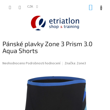
Přejít
NÁKUP
na
CZK
shop.etriatlon.cz - Chat
obsah
KOŠÍK
Pánské plavky Zone 3 Prism 3.0
Aqua Shorts
Průměrné
Neohodnoceno
Podrobnosti hodnocení
Značka:
Zone3
hodnocení
produktu
je
0,0
z
5
hvězdiček.