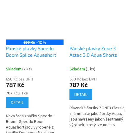
899 Kč
–12 %
Pánské plavky Speedo
Pánské plavky Zone 3
Boom Splice Aquashort
Aztec 3.0 Aqua Shorts
Skladem
(2 ks)
Skladem
(1 ks)
650 Kč bez DPH
650 Kč bez DPH
787 Kč
787 Kč
Měrná
787 Kč / 1 ks
DETAIL
cena:
DETAIL
Plavecké šortky ZONE3 Classic,
známé také jako šortky Aqua,
Nová řada značky Speedo-
jsou navrženy jako všestranný
Boom. Speedo Boom
výrobek, který lze nosit s
Aquashort jsou vyrobené z
nohavičkami ve vyšší nebo nižší
textílie Endurance® + a jsou