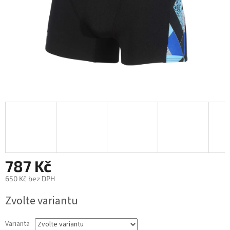
787 Kč
650 Kč bez DPH
Měrná
Zvolte variantu
cena:
Varianta