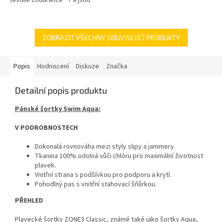
poloze v závislosti na...
ideální pro kondiční tréning.
ZOBRAZIT VŠECHNY SOUVISEJÍCÍ PRODUKTY
Popis
Hodnocení
Diskuze
Značka
Detailní popis produktu
Pánské šortky Swim Aqua:
V PODROBNOSTECH
Dokonalá rovnováha mezi styly slipy a jammery.
Tkanina 100% odolná vůči chlóru pro maximální životnost
plavek.
Vnitřní strana s podšívkou pro podporu a krytí.
Pohodlný pas s vnitřní stahovací šňůrkou.
PŘEHLED
Plavecké šortky ZONE3 Classic, známé také jako šortky Aqua,