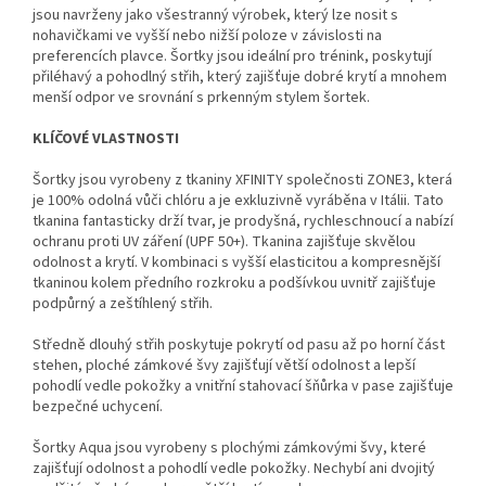
jsou navrženy jako všestranný výrobek, který lze nosit s
nohavičkami ve vyšší nebo nižší poloze v závislosti na
preferencích plavce. Šortky jsou ideální pro trénink, poskytují
přiléhavý a pohodlný střih, který zajišťuje dobré krytí a mnohem
menší odpor ve srovnání s prkenným stylem šortek.
KLÍČOVÉ VLASTNOSTI
Šortky jsou vyrobeny z tkaniny XFINITY společnosti ZONE3, která
je 100% odolná vůči chlóru a je exkluzivně vyráběna v Itálii. Tato
tkanina fantasticky drží tvar, je prodyšná, rychleschnoucí a nabízí
ochranu proti UV záření (UPF 50+). Tkanina zajišťuje skvělou
odolnost a krytí. V kombinaci s vyšší elasticitou a kompresnější
tkaninou kolem předního rozkroku a podšívkou uvnitř zajišťuje
podpůrný a zeštíhlený střih.
Středně dlouhý střih poskytuje pokrytí od pasu až po horní část
stehen, ploché zámkové švy zajišťují větší odolnost a lepší
pohodlí vedle pokožky a vnitřní stahovací šňůrka v pase zajišťuje
bezpečné uchycení.
Šortky Aqua jsou vyrobeny s plochými zámkovými švy, které
zajišťují odolnost a pohodlí vedle pokožky. Nechybí ani dvojitý