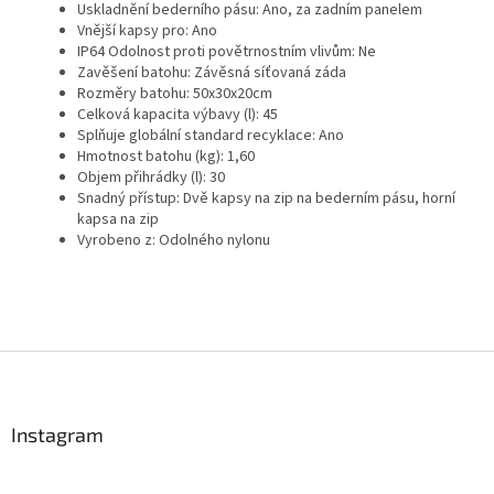
Uskladnění bederního pásu: Ano, za zadním panelem
Vnější kapsy pro: Ano
IP64 Odolnost proti povětrnostním vlivům: Ne
Zavěšení batohu: Závěsná síťovaná záda
Rozměry batohu: 50x30x20cm
Celková kapacita výbavy (l): 45
Splňuje globální standard recyklace: Ano
Hmotnost batohu (kg): 1,60
Objem přihrádky (l): 30
Snadný přístup: Dvě kapsy na zip na bederním pásu, horní
kapsa na zip
Vyrobeno z: Odolného nylonu
Send
Powered by chaterimo
Z
á
p
a
Instagram
t
í