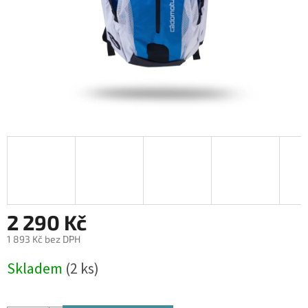
2 290 Kč
1 893 Kč bez DPH
Měrná
Skladem
(2 ks)
cena: