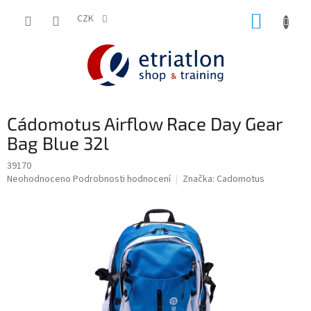
Přejít
NÁKUP
na
CZK
shop.etriatlon.cz - Chat
obsah
KOŠÍK
Cádomotus Airflow Race Day Gear
Bag Blue 32l
39170
Průměrné
Neohodnoceno
Podrobnosti hodnocení
Značka:
Cadomotus
hodnocení
produktu
je
0,0
z
5
hvězdiček.