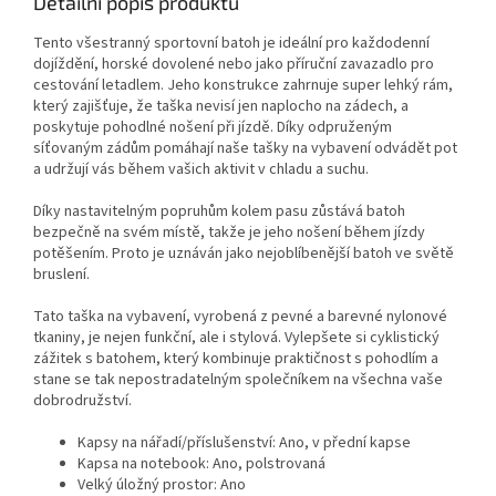
Detailní popis produktu
Tento všestranný sportovní batoh je ideální pro každodenní
dojíždění, horské dovolené nebo jako příruční zavazadlo pro
cestování letadlem. Jeho konstrukce zahrnuje super lehký rám,
který zajišťuje, že taška nevisí jen naplocho na zádech, a
poskytuje pohodlné nošení při jízdě. Díky odpruženým
síťovaným zádům pomáhají naše tašky na vybavení odvádět pot
a udržují vás během vašich aktivit v chladu a suchu.
Díky nastavitelným popruhům kolem pasu zůstává batoh
bezpečně na svém místě, takže je jeho nošení během jízdy
potěšením. Proto je uznáván jako nejoblíbenější batoh ve světě
bruslení.
Tato taška na vybavení, vyrobená z pevné a barevné nylonové
tkaniny, je nejen funkční, ale i stylová. Vylepšete si cyklistický
zážitek s batohem, který kombinuje praktičnost s pohodlím a
stane se tak nepostradatelným společníkem na všechna vaše
dobrodružství.
Kapsy na nářadí/příslušenství: Ano, v přední kapse
Kapsa na notebook: Ano, polstrovaná
Velký úložný prostor: Ano