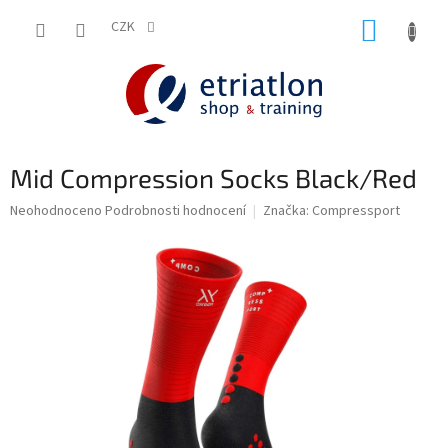
Přejít
NÁKUP
na
CZK
shop.etriatlon.cz - Chat
obsah
KOŠÍK
Mid Compression Socks Black/Red
Průměrné
Neohodnoceno
Podrobnosti hodnocení
Značka:
Compressport
hodnocení
produktu
je
0,0
z
5
hvězdiček.