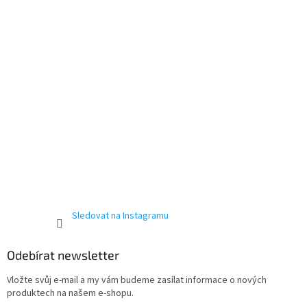
í
Sledovat na Instagramu
Odebírat newsletter
Vložte svůj e-mail a my vám budeme zasílat informace o nových
produktech na našem e-shopu.