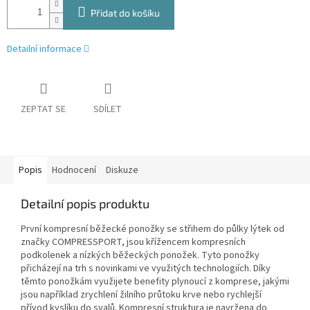
Přidat do košíku
Detailní informace
ZEPTAT SE
SDÍLET
Popis
Hodnocení
Diskuze
Detailní popis produktu
První kompresní běžecké ponožky se střihem do půlky lýtek od
značky COMPRESSPORT, jsou křížencem kompresních
podkolenek a nízkých běžeckých ponožek. Tyto ponožky
přicházejí na trh s novinkami ve využitých technologiích. Díky
těmto ponožkám využijete benefity plynoucí z komprese, jakými
jsou například zrychlení žilního průtoku krve nebo rychlejší
přívod kyslíku do svalů. Kompresní struktura je navržena do