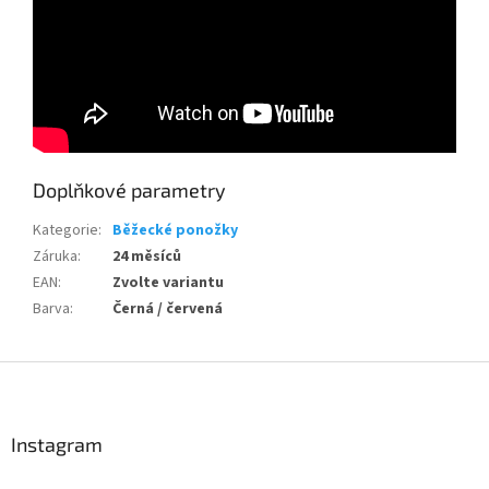
Send
Powered by chaterimo
Doplňkové parametry
Kategorie
:
Běžecké ponožky
Záruka
:
24 měsíců
EAN
:
Zvolte variantu
Barva
:
Černá / červená
Z
á
p
a
Instagram
t