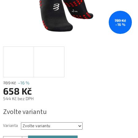
789 Kč
–16 %
789 Kč
–16 %
658 Kč
544 Kč bez DPH
Měrná
Zvolte variantu
cena:
Varianta