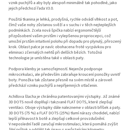
vznik puchýřů a aby byly alespoň minimálně tak pohodlné, jako
jejich předchozí řada V3.0.
Použitá tkanina je lehká, prodyšná, rychle odvádí vlhkost a pot,
čímž vaše nohy zůstanou svěží a v suchu i v těch nejteplejších
podmínkách. Zcela nová špička nabízí ergonomičtější
přizpůsobení vašim prstům i vylepšenou propriocepci, což
umožní prstům intuitivní polohu při dopadu pro plynulý, přirozený
krok. Oblast palce je navíc obohacena froté vycpávkou pro
eliminaci zčernalých nehtů při delších bězích. Totožná
technologie je umístěna také v oblasti paty.
Podpora klenby je samozřejmostí. Nejenže podporuje
mikrocirkulaci, ale především zabraňuje kroucení ponožky uvnitř
boty. Ponožka tak zůstane přesně na svém místě a zároveň
předchází vzniku puchýřů a nepříjemných otlačenin.
Achillova šlacha je chráněna patentovanými výstupky. Již známé
3D DOTS nově doplňují i takzvané FLAT DOTS, které zlepšují
ventilaci. Oboje výstupky dále nalezneme v oblasti bříšek a paty.
3D DOTS (75 %) a FLAT DOTS (25%) tlumí nárazy chodidel, nabízí
lepší přilnavost k botě a zlepšují celkové provzdušnění.
V neposlední řadě zaručují mikrostimulaci, která pomáhá zvýšit
žilní průtok a oddálit tak únavu s narůstajícími kilometry.