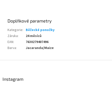
Doplňkové parametry
Kategorie
:
Běžecké ponožky
Záruka
:
24 měsíců
EAN
:
7630279407496
Barva
:
Jacaranda/Maize
Z
á
p
a
Instagram
t
í