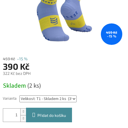
459 Kč
–15 %
459 Kč
–15 %
390 Kč
322 Kč bez DPH
Měrná
Skladem
(2 ks)
cena:
Varianta
Přidat do košíku