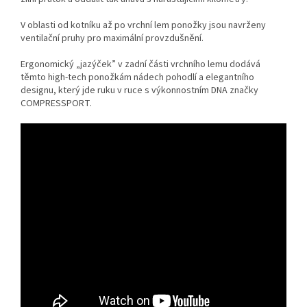
V oblasti od kotníku až po vrchní lem ponožky jsou navrženy
ventilační pruhy pro maximální provzdušnění.
Ergonomický „jazýček” v zadní části vrchního lemu dodává
těmto high-tech ponožkám nádech pohodlí a elegantního
designu, který jde ruku v ruce s výkonnostním DNA značky
COMPRESSPORT.