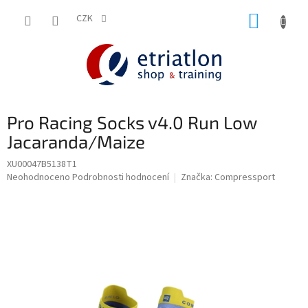
Přejít
NÁKUP
na
CZK
shop.etriatlon.cz - Chat
obsah
KOŠÍK
Pro Racing Socks v4.0 Run Low
Jacaranda/Maize
XU00047B5138T1
Průměrné
Neohodnoceno
Podrobnosti hodnocení
Značka:
Compressport
hodnocení
produktu
je
0,0
z
5
hvězdiček.