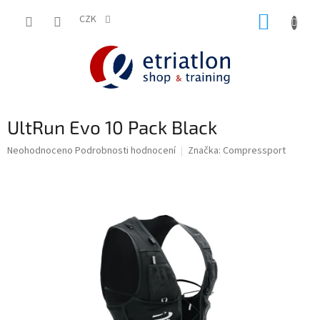
Přejít
NÁKUP
na
CZK
shop.etriatlon.cz - Chat
obsah
KOŠÍK
UltRun Evo 10 Pack Black
Průměrné
Neohodnoceno
Podrobnosti hodnocení
Značka:
Compressport
hodnocení
produktu
je
0,0
z
5
hvězdiček.