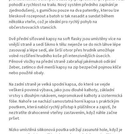
pohodlí a rychlost na trailu. Nový systém předního zapínání je
zjednodušený, s gumičkou pouze na dva patentky, kterou lze
bleskově rozepnout a batoh si tak nasadit a sundat během
několika vteřin, což je ideální pro rychlý pohyb na
občerstvovacích stanicích.
Dvě přední síťované kapsy na soft flasky jsou umístěny více na
vnější straně a sedí šikmo k tělu: nejenže se do nich láhve lépe
zasouvají a lépe sedí, ale širší otvor přes hrudník umožňuje
volné rozšíření hrudního koše při intenzivnějších úsecích.
Pěnové vložky na přední straně zabraňují jakémukoli odírání
žeber, zatímco dvě menší kapsy na zip bezpečně pojmou klíče
nebo použité obaly.
Na zadní straně je velká spodní kapsa, do které se vejde
veškerá povinná výbava, jako jsou dlouhé kalhoty, základní
vrstvy s dlouhým rukávem, nepromokavé kalhoty a izotermická
fólie. Nahoře se nachází samostatná horní kapsa s praktickým
poutkem, která nabízí rychlý přístup k pláštěnce a zajistí, že
neztratíte drahocenné vteřiny zastavením, když náhle začne
pršet.
Nízko umístěná silikonová poutka udržují zasunuté hole, když je