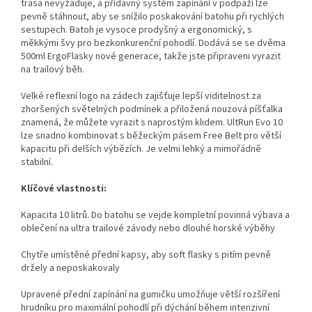
trasa nevyžaduje, a přídavný systém zapínání v podpaží lze
pevně stáhnout, aby se snížilo poskakování batohu při rychlých
sestupech. Batoh je vysoce prodyšný a ergonomický, s
měkkými švy pro bezkonkurenční pohodlí. Dodává se se dvěma
500ml ErgoFlasky nové generace, takže jste připraveni vyrazit
na trailový běh.
Velké reflexní logo na zádech zajišťuje lepší viditelnost za
zhoršených světelných podmínek a přiložená nouzová píšťalka
znamená, že můžete vyrazit s naprostým klidem. UltRun Evo 10
lze snadno kombinovat s běžeckým pásem Free Belt pro větší
kapacitu při delších výbězích. Je velmi lehký a mimořádně
stabilní.
Klíčové vlastnosti:
Kapacita 10 litrů. Do batohu se vejde kompletní povinná výbava a
oblečení na ultra trailové závody nebo dlouhé horské výběhy
Chytře umístěné přední kapsy, aby soft flasky s pitím pevně
držely a neposkakovaly
Upravené přední zapínání na gumičku umožňuje větší rozšíření
hrudníku pro maximální pohodlí při dýchání během intenzivní