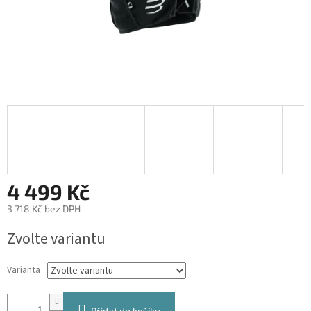
4 499 Kč
3 718 Kč bez DPH
Měrná
Zvolte variantu
cena:
Varianta
Přidat do košíku