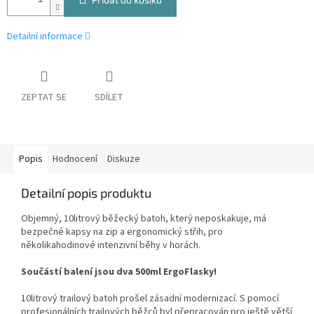
Detailní informace
ZEPTAT SE
SDÍLET
Popis
Hodnocení
Diskuze
Detailní popis produktu
Objemný, 10litrový běžecký batoh, který neposkakuje, má
bezpečné kapsy na zip a ergonomický střih, pro
několikahodinové intenzivní běhy v horách.
Součástí balení jsou dva 500ml ErgoFlasky!
10litrový trailový batoh prošel zásadní modernizací. S pomocí
profesionálních trailových běžců byl přepracován pro ještě větší