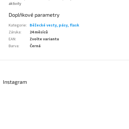
aktivity
Doplňkové parametry
Send
Kategorie
:
Běžecké vesty, pásy, flask
Powered by chaterimo
Záruka
:
24 měsíců
EAN
:
Zvolte variantu
Barva
:
Černá
Z
á
p
a
Instagram
t
í