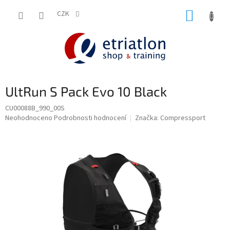
Přejít
NÁKUP
na
CZK
shop.etriatlon.cz - Chat
obsah
KOŠÍK
UltRun S Pack Evo 10 Black
CU00088B_990_00S
Průměrné
Neohodnoceno
Podrobnosti hodnocení
Značka:
Compressport
hodnocení
produktu
je
0,0
z
5
hvězdiček.