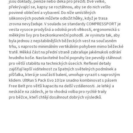
jsou doklady, peníze nebo deka pro přežití. Dvě velké,
překrývající se, kapsy se roztáhnou, aby se do nich vešlo
povinné oblečení a vybavení. Do níže umístěných
silikonových poutek můžete odložit hůlky, když je trasa
zrovna nevyžaduje. V souladu se standardy COMPRESSPORT je
vesta vysoce prodyšná a odolná proti vlhkosti, ergonomická s
měkkými švy pro bezkonkurenční pohodlí. Je vyvinuta tak, aby
byla jednou z nejstabilnějších běžeckých vest na současném
trhu, s naprosto minimálním vertikálním pohybem mimo běžecké
tratě. Měkká část na přední straně zabraňuje jakémukoli odírání
hrudního koše. Nastavitelné boční popruhy lze pevněji stáhnout
pro větší stabilitu na technických úsecích. Reflexní detaily
zajišťují lepší viditelnost za špatných světelných podmínek a
píšťalka, která je součástí balení, umoňuje vyrazit s naprostým
klidem. UltRun S Pack Evo 10 lze snadno kombinovat s pásem
Free Belt pro větší kapacitu na delší vzdálenosti. Je lehký a
neskáče na zádech, je to vhodná volba pro rychlé traily
pro běžce, kteří chtějí dosáhnout dobrých výsledků.