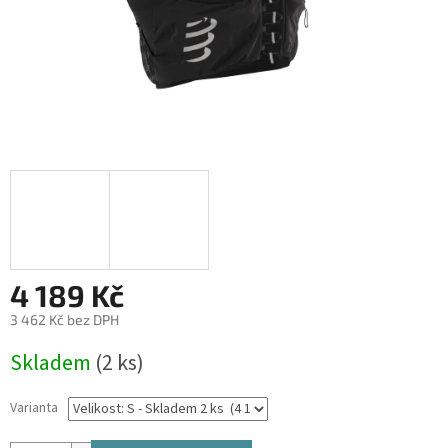
4 189 Kč
3 462 Kč bez DPH
Měrná
Skladem
(2 ks)
cena:
Varianta