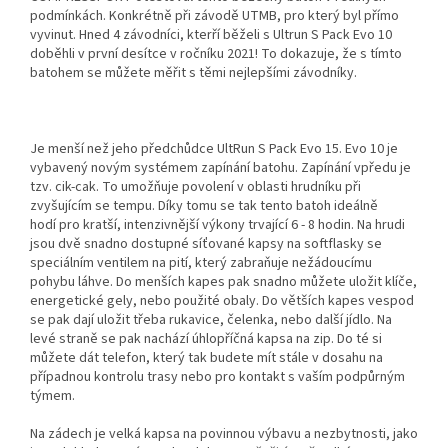
podmínkách. Konkrétně při závodě UTMB, pro který byl přímo
vyvinut. Hned 4 závodníci, kterří běželi s Ultrun S Pack Evo 10
doběhli v první desítce v ročníku 2021! To dokazuje, že s tímto
batohem se můžete měřit s těmi nejlepšími závodníky.
Je menší než jeho předchůdce UltRun S Pack Evo 15. Evo 10 je
vybavený novým systémem zapínání batohu. Zapínání vpředu je
tzv. cik-cak. To umožňuje povolení v oblasti hrudníku při
zvyšujícím se tempu. Díky tomu se tak tento batoh ideálně
hodí pro kratší, intenzivnější výkony trvající 6 - 8 hodin. Na hrudi
jsou dvě snadno dostupné síťované kapsy na softflasky se
speciálním ventilem na pití, který zabraňuje nežádoucímu
pohybu láhve. Do menších kapes pak snadno můžete uložit klíče,
energetické gely, nebo použité obaly. Do větších kapes vespod
se pak dají uložit třeba rukavice, čelenka, nebo další jídlo. Na
levé straně se pak nachází úhlopříčná kapsa na zip. Do té si
můžete dát telefon, který tak budete mít stále v dosahu na
případnou kontrolu trasy nebo pro kontakt s vaším podpůrným
týmem.
Na zádech je velká kapsa na povinnou výbavu a nezbytnosti, jako