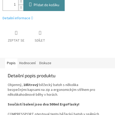
Přidat do košíku
Detailní informace
ZEPTAT SE
SDÍLET
Popis
Hodnocení
Diskuze
Detailní popis produktu
Objemný,
10litrový
běžecký batoh s několika
bezpečnými kapsami na zip a ergonomickým střihem pro
několikahodinové běhy v horách.
Součástí balení jsou dva 500ml ErgoFlasky!
COMPRESSPORT otestoval tento běžecký batoh v reálných