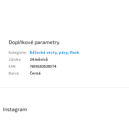
Send
Doplňkové parametry
Powered by chaterimo
Kategorie
:
Běžecké vesty, pásy, flask
Záruka
:
24 měsíců
EAN
:
7630102528374
Barva
:
Černá
Z
á
p
a
Instagram
t
í