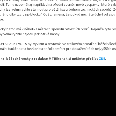
dlí. Tomu napomáhají například na přední straně i nové vycpávky, které zabr
shop.
uhy lze velmi rychle stáhnout pro větší fixaci během technických seběhů. 
něno díky tzv. „zip-blocku”. Což znamená, že pokud necháte úchyt od zipu
ze.
cký batoh má v několika místech spoustu reflexních prvků. Nejenže tyto prv
y velmi rychle najdou jednotlivé kapsy.
UN S PACK EVO 15 byl vyvinut a testován ve trailovém prostředí běžci všech
mální funkčnost a bezkonkurenční komfort pro dosažení těch nejvyšších oso
nzi běžecké vesty z redakce MTHiker.sk si můžete přečíst
ZDE
.