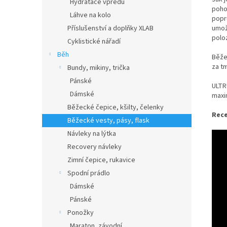
Hydratace vpředu
poho
Láhve na kolo
popr
umož
Příslušenství a doplňky XLAB
polo
Cyklistické nářadí
Běh
Běže
za tm
Bundy, mikiny, trička
Pánské
ULTR
Dámské
maxi
Běžecké čepice, kšilty, čelenky
Rece
Běžecké vesty, pásy, flask
Návleky na lýtka
Recovery návleky
Zimní čepice, rukavice
Spodní prádlo
Dámské
Pánské
Ponožky
Maraton, závodní