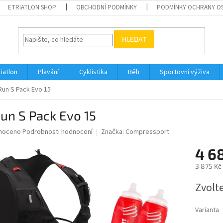
ETRIATLON SHOP
OBCHODNÍ PODMÍNKY
PODMÍNKY OCHRANY O
HLEDAT
riatlon
Plavání
Cyklistika
Běh
Sportovní výživa
Run S Pack Evo 15
un S Pack Evo 15
né
noceno
Podrobnosti hodnocení
Značka:
Compressport
ní
4 6
u
3 875 Kč
Měrná
Zvolt
cena:
ek.
Varianta