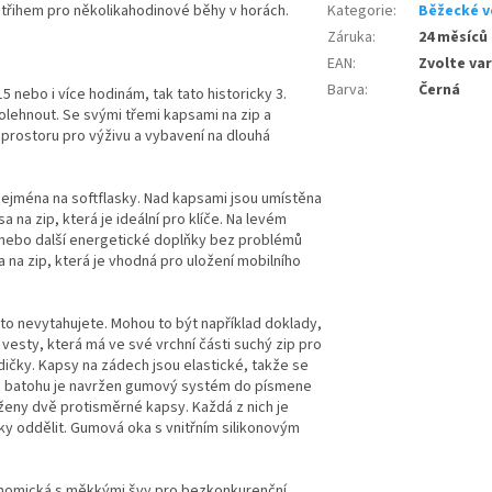
třihem pro několikahodinové běhy v horách.
Kategorie
:
Běžecké ve
Záruka
:
24 měsíců
EAN
:
Zvolte va
Barva
:
Černá
 nebo i více hodinám, tak tato historicky 3.
ehnout. Se svými třemi kapsami na zip a
 prostoru pro výživu a vybavení na dlouhá
zejména na softflasky. Nad kapsami jsou umístěna
 na zip, která je ideální pro klíče. Na levém
u nebo další energetické doplňky bez problémů
a na zip, která je vhodná pro uložení mobilního
to nevytahujete. Mohou to být například doklady,
 vesty, která má ve své vrchní části suchý zip pro
ičky. Kapsy na zádech jsou elastické, takže se
aně batohu je navržen gumový systém do písmene
ženy dvě protisměrné kapsy. Každá z nich je
cky oddělit. Gumová oka s vnitřním silikonovým
onomická s měkkými švy pro bezkonkurenční