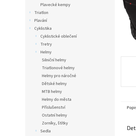
n
Plavecké kempy
e
Triatlon
l
Plavání
Cyklistika
Cyklistické oblečení
Tretry
Helmy
Silniční helmy
Triatlonové helmy
Helmy pro náročné
Dětské helmy
MTB helmy
Helmy do města
Příslušenství
Popi
Ostatní helmy
Zorníky, štítky
Det
Sedla