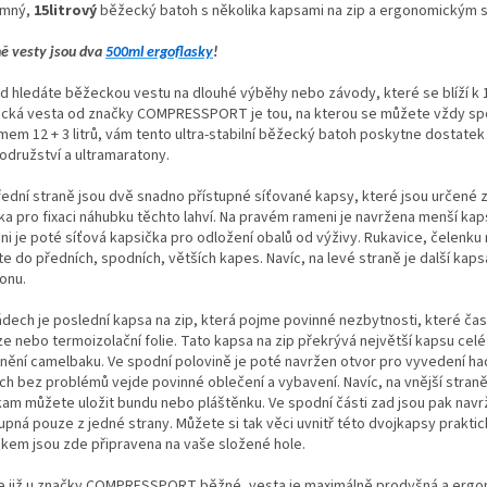
emný,
15litrový
běžecký batoh s několika kapsami na zip a ergonomickým s
ně vesty jsou dva
500ml ergoflasky
!
d hledáte běžeckou vestu na dlouhé výběhy nebo závody, které se blíží k 15
cká vesta od značky COMPRESSPORT je tou, na kterou se můžete vždy spol
mem 12 + 3 litrů, vám tento ultra-stabilní běžecký batoh poskytne dostatek
odružství a ultramaratony.
řední straně jsou dvě snadno přístupné síťované kapsy, které jsou určené 
a pro fixaci náhubku těchto lahví. Na pravém rameni je navržena menší kapsa
ni je poté síťová kapsička pro odložení obalů od výživy. Rukavice, čelenk
te do předních, spodních, větších kapes. Navíc, na levé straně je další kaps
onu.
ádech je poslední kapsa na zip, která pojme povinné nezbytnosti, které čas
e nebo termoizolační folie. Tato kapsa na zip překrývá největší kapsu celé
nění camelbaku. Ve spodní polovině je poté navržen otvor pro vyvedení had
ich bez problémů vejde povinné oblečení a vybavení. Navíc, na vnější str
 kam můžete uložit bundu nebo pláštěnku. Ve spodní části zad jsou pak navr
tupná pouze z jedné strany. Můžete si tak věci uvnitř této dvojkapsy prakti
skem jsou zde připravena na vaše složené hole.
je již u značky COMPRESSPORT běžné, vesta je maximálně prodyšná a erg