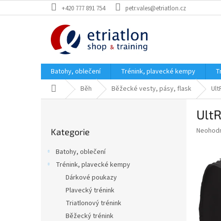
Přejít
+420 777 891 754
petr.vales@etriatlon.cz
na
obsah
Batohy, oblečení
Trénink, plavecké kempy
T
Domů
Běh
Běžecké vesty, pásy, flask
Ult
P
UltR
o
Přeskočit
s
Průměr
Neohod
Kategorie
kategorie
t
hodnoce
r
produkt
Batohy, oblečení
a
je
Trénink, plavecké kempy
0,0
n
z
Dárkové poukazy
n
5
í
Plavecký trénink
hvězdič
p
Triatlonový trénink
a
Běžecký trénink