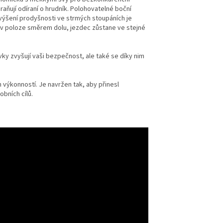
aňují odíraní o hrudník. Polohovatelné boční
etriatlon.cz - Chat
Zvýšení prodyšnosti ve strmých stoupáních je
 v poloze směrem dolu, jezdec zůstane ve stejné
ky zvyšují vaši bezpečnost, ale také se díky nim
 výkonností. Je navržen tak, aby přinesl
bních cílů.