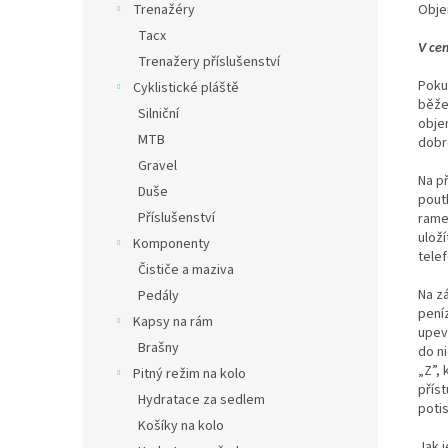
Obj
Trenažéry
Tacx
V ce
Trenažery příslušenství
Poku
Cyklistické pláště
běže
Silniční
obje
MTB
dobr
Gravel
Na p
Duše
poutk
Příslušenství
rame
uloží
Komponenty
telef
Čističe a maziva
Na z
Pedály
peníz
Kapsy na rám
upev
Brašny
do n
„Z”,
Pitný režim na kolo
přís
Hydratace za sedlem
poti
Košíky na kolo
Jak 