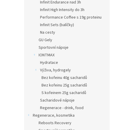
Infinit Endurance nad 3h
Infinit High Intensity do 3h
Performance Coffee s 19g proteinu
Infinit Sets (balíčky)
Na cesty
GU Gely
Sportovní nápoje
IONTMAX
Hydratace
Výživa, hydrogely
Bez kofeinu 40g sacharidů
Bez kofeinu 25g sacharidů
S kofeinem 25g sacharidů
Sacharidové nápoje
Regenerace - drink, food
Regenerace, kosmetika
Reboots Recovery