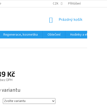
SOBNÍCH ÚDAJŮ
CZK
Přihlášení
NÁKUPNÍ
Prázdný košík
KOŠÍK
Regenerace, kosmetika
Oblečení
Hodinky a elektronika
89 Kč
 bez DPH
e variantu