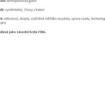
ění:
termoplastická guma
ík:
vyměnitelný, 3 kusy v balení
k:
silikonový, dvojitý, vytištěné měřídko na pásku, spona vzadu, technolog
dFit
álené jako závodní brýle FINA.