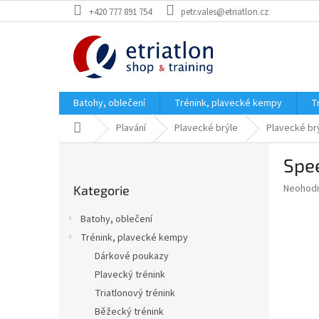
Přejít
+420 777 891 754
petr.vales@etriatlon.cz
na
obsah
Batohy, oblečení
Trénink, plavecké kempy
T
Domů
Plavání
Plavecké brýle
Plavecké br
P
Spee
o
Přeskočit
s
Průměr
Neohod
Kategorie
kategorie
t
hodnoce
r
produkt
Batohy, oblečení
a
je
Trénink, plavecké kempy
0,0
n
z
Dárkové poukazy
n
5
í
Plavecký trénink
hvězdič
p
Triatlonový trénink
a
Běžecký trénink