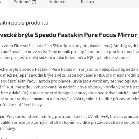
s
Podobné (7)
Hodnocení
Diskuze
shop.
ailní popis produktu
vecké brýle Speedo Fastskin Pure Focus Mirror
i verzi Elite snižují o dalších 5% odpor vody při plavání, nový Antifog vydrž
 zamlžování, je nově vytvořený nosník pro lepší pohodlí, je použita i nová v
snění pro ještě další snížení otlaků kolem očí a IQFit pásek se stupnicí.
ecké brýle Speedo Fastskin Pure Focus mirror jsou to nejlepší od Speeda a 
c mezi nejlepší závodní brýle světa. Jsou schválené FINA pro mezinárodní 
součástí elitní řady Fastkin pro plavce. Brýle jsou vyrobeny technologií IQFi
ění je 3D metodou vytvarované na nadočnicové oblouky - brýle výborně pa
 bez otlaků. Brýle mají moderní design a jsou vysoce hydrodynamické - snižu
ní odpor vody na minimum a tím zvyšují Vaši rychlost. Uvidíte při závodech
ře i bez otáčení hlavy.
ce:
Polykarbonátové, antifog proti zamlžování, UV filtr A+B, barva zornic: z
koúhlé zornice pro zorný úhel 180 stupňů - uvidíte při závodech své soupeře
ní hlavy.