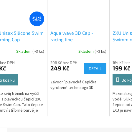
249 Kč
–20 %
nisex Silicone Swim
Aqua wave 3D Cap -
2XU Unis
ming Cap
racing line
Swimming
/black
Skladem
(>3 ks)
Skladem
(>3 ks)
 bez DPH
206 Kč bez DPH
164 Kč bez
Kč
249 Kč
199 Kč
DETAIL
o košíku
Do ko
Závodní plavecká Čepička
vyrobené technologii 3D
e svůj trénink na vyšší
Maximalizu
 s plaveckou čepicí 2XU
vodě. Sili
ne Swim Cap. Tato čepice
čepice od 
antní stříbrné barvě je
2XU je navr
na tak, aby splňovala
a plavce, k
é požadavky...
kompromisy