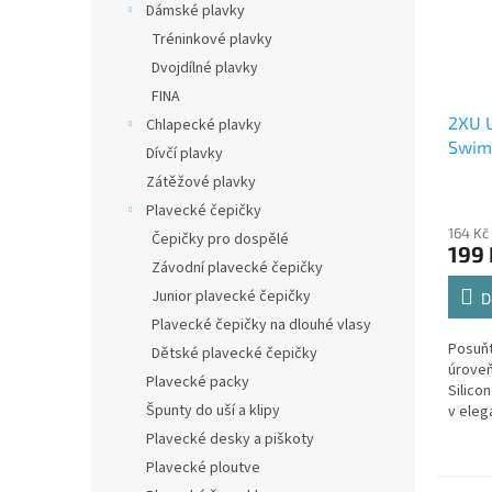
Dámské plavky
Tréninkové plavky
Dvojdílné plavky
FINA
2XU U
Chlapecké plavky
Swim
Dívčí plavky
Black
Zátěžové plavky
Plavecké čepičky
164 Kč
Čepičky pro dospělé
199 
Závodní plavecké čepičky
Junior plavecké čepičky
D
Plavecké čepičky na dlouhé vlasy
Posuňt
Dětské plavecké čepičky
úroveň
Plavecké packy
Silico
Špunty do uší a klipy
v eleg
navrže
Plavecké desky a piškoty
náročn
Plavecké ploutve