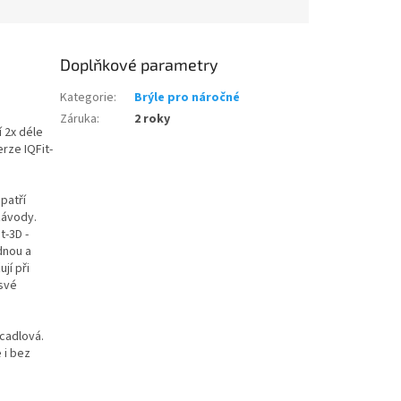
etriatlon.cz - Chat
Doplňkové parametry
Kategorie
:
Brýle pro náročné
Záruka
:
2 roky
í 2x déle
erze IQFit-
patří
závody.
t-3D -
dnou a
jí při
 své
rcadlová.
 i bez