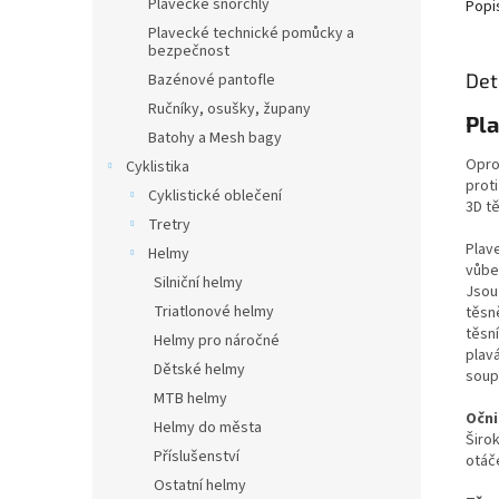
Plavecké šnorchly
Popi
Plavecké technické pomůcky a
bezpečnost
Det
Bazénové pantofle
Ručníky, osušky, župany
Pla
Batohy a Mesh bagy
Oprot
Cyklistika
proti
Cyklistické oblečení
3D tě
Tretry
Plav
Helmy
vůbe
Silniční helmy
Jsou 
Triatlonové helmy
těsn
těsní
Helmy pro náročné
plavá
Dětské helmy
soupe
MTB helmy
Očni
Helmy do města
Širo
Příslušenství
otáče
Ostatní helmy