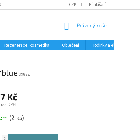
SOBNÍCH ÚDAJŮ
CZK
Přihlášení
NÁKUPNÍ
Prázdný košík
KOŠÍK
Regenerace, kosmetika
Oblečení
Hodinky a elektronika
/blue
99822
7 Kč
 bez DPH
dem
(2 ks)