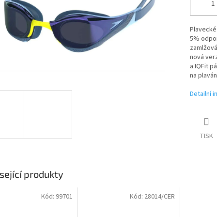
Plavecké 
5% odpor 
zamlžován
nová verz
a IQFit p
na plaván
Detailní 
TISK
sející produkty
Kód:
99701
Kód:
28014/CER