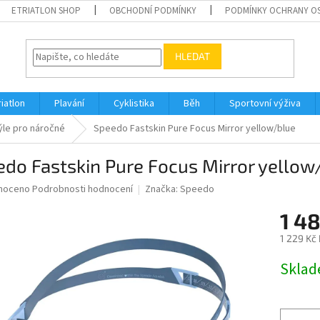
ETRIATLON SHOP
OBCHODNÍ PODMÍNKY
PODMÍNKY OCHRANY O
HLEDAT
riatlon
Plavání
Cyklistika
Běh
Sportovní výživa
ýle pro náročné
Speedo Fastskin Pure Focus Mirror yellow/blue
do Fastskin Pure Focus Mirror yellow
né
noceno
Podrobnosti hodnocení
Značka:
Speedo
ní
1 48
u
1 229 Kč
Měrná
Skla
cena:
ek.