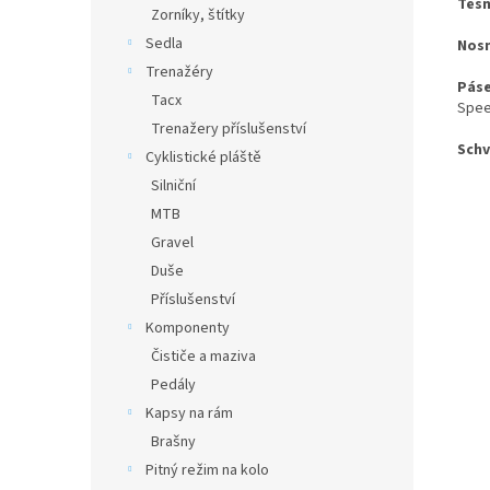
Těsn
Zorníky, štítky
Sedla
Nosn
Trenažéry
Páse
Tacx
Spee
Trenažery příslušenství
Schv
Cyklistické pláště
Silniční
MTB
Gravel
Duše
Příslušenství
Komponenty
Čističe a maziva
Pedály
Kapsy na rám
Brašny
Pitný režim na kolo