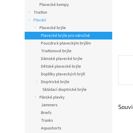
n
Plavecké kempy
e
Triatlon
l
Plavání
Plavecké brýle
Plavecké brýle pro náročné
Pouzdra k plaveckým brýlím
Triatlonové brýle
Dámské plavecké brýle
Dětské plavecké brýle
Doplňky plaveckých brýlí
Dioptrické brýle
Skládací dioptrické brýle
Pánské plavky
Jammers
Souvi
Briefs
Trunks
Aquashorts