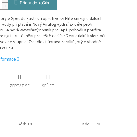
Přidat do košíku
brýle Speedo Fastskin oproti verzi Elite snižují o dalších
vody při plavání. Nový Antifog vydrží 2x déle proti
í, je nově vytvořený nosník pro lepší pohodlí a použita i
e IQFit-3D těsnění pro ještě další snížení otlaků kolem očí
ásek se stupnicí.Zrcadlová úprava zorníků, brýle vhodné i
í venku.
informace
ZEPTAT SE
SDÍLET
Kód:
32003
Kód:
33701