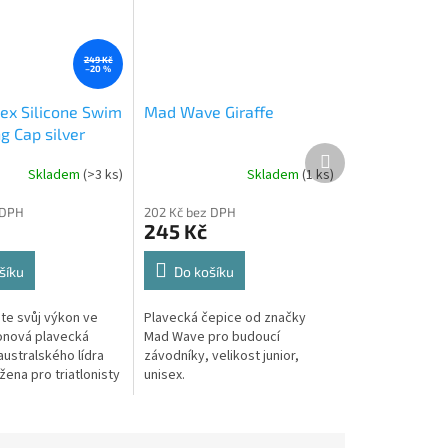
249 Kč
–20 %
ex Silicone Swim
Mad Wave Giraffe
 Cap silver
Další
produkt
Skladem
(>3 ks)
Skladem
(1 ks)
 DPH
202 Kč bez DPH
245 Kč
šíku
Do košíku
jte svůj výkon ve
Plavecká čepice od značky
konová plavecká
Mad Wave pro budoucí
australského lídra
závodníky, velikost junior,
žena pro triatlonisty
unisex.
teří nechtějí dělat
 mezi pohodlím a...