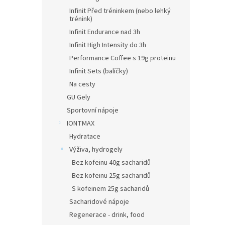
Infinit Před tréninkem (nebo lehký
trénink)
Infinit Endurance nad 3h
Infinit High Intensity do 3h
Performance Coffee s 19g proteinu
Infinit Sets (balíčky)
Na cesty
GU Gely
Sportovní nápoje
IONTMAX
Hydratace
Výživa, hydrogely
Bez kofeinu 40g sacharidů
Bez kofeinu 25g sacharidů
S kofeinem 25g sacharidů
Sacharidové nápoje
Regenerace - drink, food