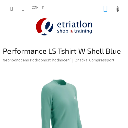
Přejít
NÁKUP
na
CZK
shop.etriatlon.cz - Chat
obsah
KOŠÍK
Performance LS Tshirt W Shell Blue
Průměrné
Neohodnoceno
Podrobnosti hodnocení
Značka:
Compressport
hodnocení
produktu
je
0,0
z
5
hvězdiček.