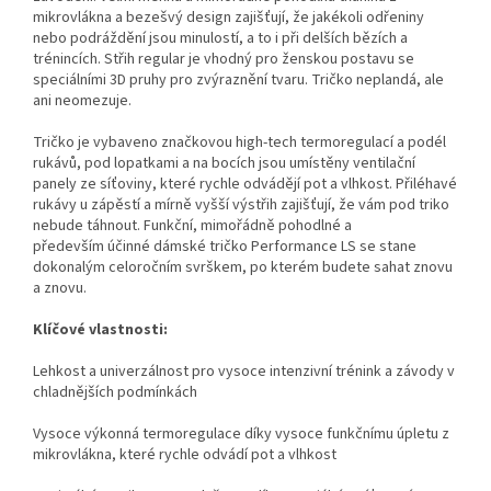
mikrovlákna a bezešvý design zajišťují, že jakékoli odřeniny
nebo podráždění jsou minulostí, a to i při delších bězích a
trénincích. Střih regular je vhodný pro ženskou postavu se
speciálními 3D pruhy pro zvýraznění tvaru. Tričko neplandá, ale
ani neomezuje.
Tričko je vybaveno značkovou high-tech termoregulací a podél
rukávů, pod lopatkami a na bocích jsou umístěny ventilační
panely ze síťoviny, které rychle odvádějí pot a vlhkost. Přiléhavé
rukávy u zápěstí a mírně vyšší výstřih zajišťují, že vám pod triko
nebude táhnout. Funkční, mimořádně pohodlné a
především účinné dámské tričko Performance LS se stane
dokonalým celoročním svrškem, po kterém budete sahat znovu
a znovu.
Klíčové vlastnosti:
Lehkost a univerzálnost pro vysoce intenzivní trénink a závody v
chladnějších podmínkách
Vysoce výkonná termoregulace díky vysoce funkčnímu úpletu z
mikrovlákna, které rychle odvádí pot a vlhkost