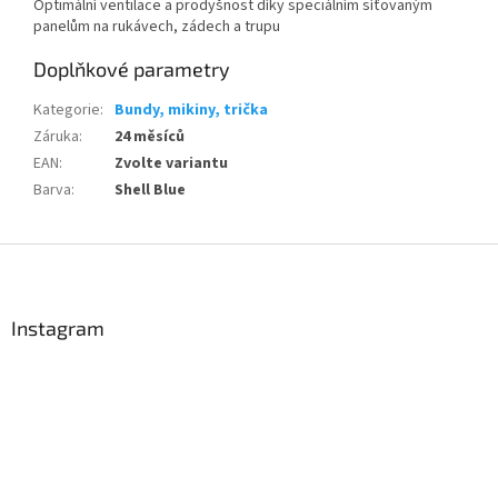
Optimální ventilace a prodyšnost díky speciálním síťovaným
panelům na rukávech, zádech a trupu
Doplňkové parametry
Kategorie
:
Bundy, mikiny, trička
Záruka
:
24 měsíců
EAN
:
Zvolte variantu
Barva
:
Shell Blue
Send
Z
á
Powered by chaterimo
p
a
Instagram
t
í