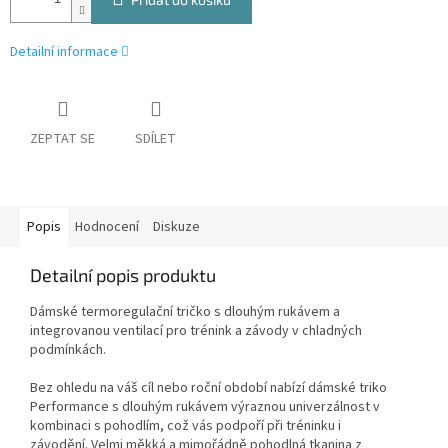
Detailní informace
ZEPTAT SE
SDÍLET
Popis
Hodnocení
Diskuze
Detailní popis produktu
Dámské termoregulační tričko s dlouhým rukávem a
integrovanou ventilací pro trénink a závody v chladných
podmínkách.
Bez ohledu na váš cíl nebo roční období nabízí dámské triko
Performance s dlouhým rukávem výraznou univerzálnost v
kombinaci s pohodlím, což vás podpoří při tréninku i
závodění. Velmi měkká a mimořádně pohodlná tkanina z