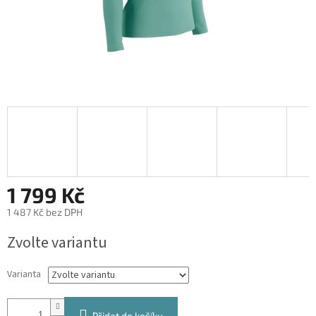
1 799 Kč
1 487 Kč bez DPH
Měrná
Zvolte variantu
cena:
Varianta
Přidat do košíku