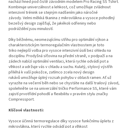
nachází hned pod čistě závodním modelem Pro Racing SS Tshirt.
Kombinuje univerzálnost a lehkost, což umožňuje zvládnout
intenzivní trénink se stejným nadšením jako náročné
závody. Velmi měkká tkanina z mikrovlákna a vysoce pohodlný
bezešvý design zajišťují, že jakékoli odřeniny nebo
podráždění jsou minulostí.
Díky běžnému, neomezujícímu střihu pro optimální výkon a
charakteristickým termoregulačním vlastnostem je toto
triko nejlepší volba pro vysoce intenzivní úsilí bez ohledu na
disciplínu. Prodyšná síťovina na přední straně, v podpaží a na
zádech nabízí optimální ventilaci, která rychle odvádí pot a
vlhkost a udržuje vás v chladu a suchu. Kulatý, stylový výstřih
přiléhá k vaší pokožce, zatímco zcela nový design
rukávů umožňuje úplný rozsah pohybu v oblasti ramen. Ať už
vyrazíte na večerní běh nebo se chystáte na další trailový závod,
spolehněte se na univerzální tričko Performance SS, které vám
zajistí prvotřídní pohodlí a flexibilitu v pravém stylu značky
Compressport.
Klíčové vlastnosti:
Vysoce účinná termoregulace díky vysoce funkčnímu úpletu z
mikrovlákna, který rychle odvádí pot a vlhkost