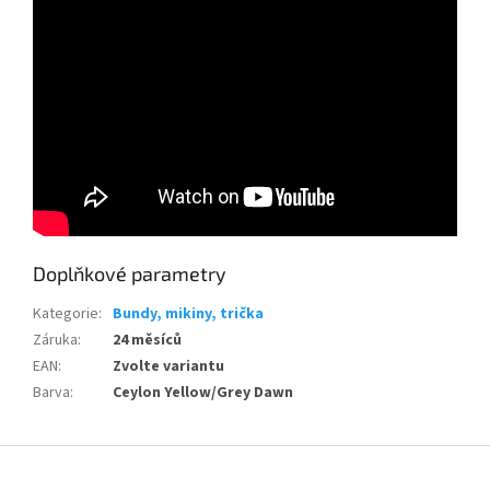
Send
Powered by chaterimo
Doplňkové parametry
Kategorie
:
Bundy, mikiny, trička
Záruka
:
24 měsíců
EAN
:
Zvolte variantu
Barva
:
Ceylon Yellow/Grey Dawn
Z
á