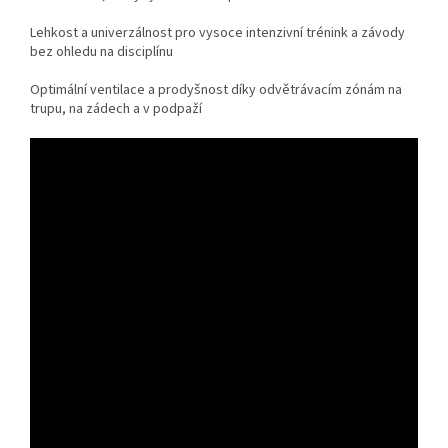
Lehkost a univerzálnost pro vysoce intenzivní trénink a závody
bez ohledu na disciplínu
Optimální ventilace a prodyšnost díky odvětrávacím zónám na
trupu, na zádech a v podpaží