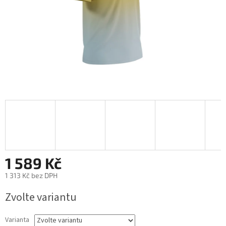
1 589 Kč
1 313 Kč bez DPH
Měrná
Zvolte variantu
cena:
Varianta