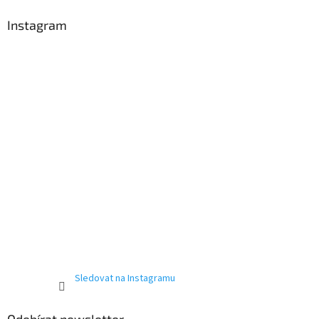
p
a
Instagram
t
í
Sledovat na Instagramu