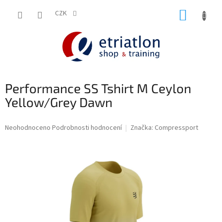
Přejít
NÁKUP
na
CZK
shop.etriatlon.cz - Chat
obsah
KOŠÍK
Performance SS Tshirt M Ceylon
Yellow/Grey Dawn
Průměrné
Neohodnoceno
Podrobnosti hodnocení
Značka:
Compressport
hodnocení
produktu
je
0,0
z
5
hvězdiček.