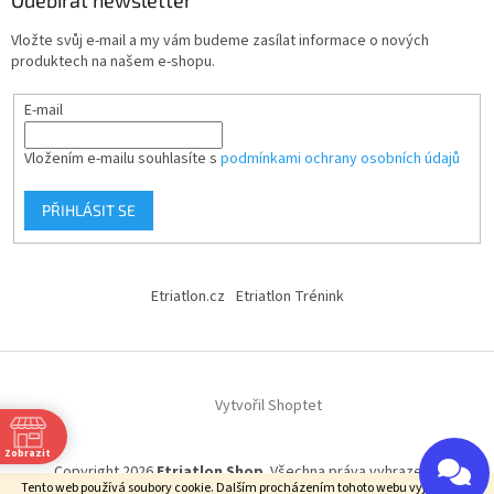
Odebírat newsletter
Vložte svůj e-mail a my vám budeme zasílat informace o nových
produktech na našem e-shopu.
E-mail
Vložením e-mailu souhlasíte s
podmínkami ochrany osobních údajů
PŘIHLÁSIT SE
Etriatlon.cz
Etriatlon Trénink
Vytvořil Shoptet
Zobrazit
Copyright 2026
Etriatlon Shop
. Všechna práva vyhrazena.
Tento web používá soubory cookie. Dalším procházením tohoto webu vyjadřujete
0