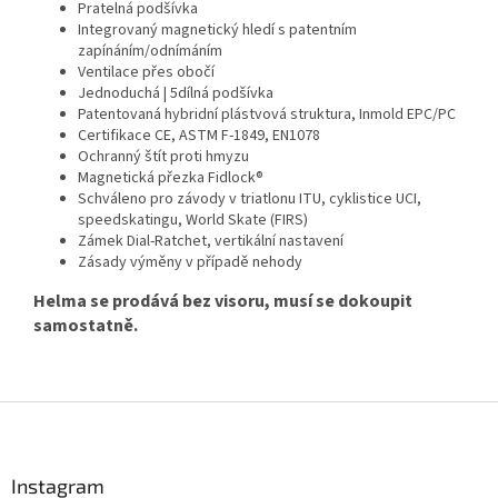
Pratelná podšívka
Integrovaný magnetický hledí s patentním
zapínáním/odnímáním
Ventilace přes obočí
Jednoduchá | 5dílná podšívka
Patentovaná hybridní plástvová struktura, Inmold EPC/PC
Certifikace CE, ASTM F-1849, EN1078
Ochranný štít proti hmyzu
Magnetická přezka Fidlock®
Schváleno pro závody v triatlonu ITU, cyklistice UCI,
speedskatingu, World Skate (FIRS)
Zámek Dial-Ratchet, vertikální nastavení
Zásady výměny v případě nehody
Helma se prodává bez visoru, musí se dokoupit
samostatně.
Send
Powered by chaterimo
Z
á
p
a
Instagram