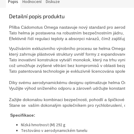
Popis
Hodnocení
Diskuze
Detailní popis produktu
Přilba Cádomotus Omega nastavuje nový standard pro aerodynamik
Tato helma je postavena na robustním bezpečnostním jádru, kter
Efektivně řídí regulaci teploty a absorpci nárazů, čímž zajišťuje, 
Využíváním exkluzivního výrobního procesu se helma Omega vyz
který zahrnuje plástvové struktury uvnitř formy z expandované po
Tato inovativní konstrukce vytváří monokok, který na trhu vyniká, 
což umožňuje zvýšené větrání bez kompromisů v oblasti bezpečno
Tato patentovaná technologie je exkluzivně licencována společnosti
Díky svému aerodynamickému designu optimalizuje helma Omega vá
Využijte výhod sníženého odporu a zároveň udržujte konstantní pro
Zažijte dokonalou kombinaci bezpečnosti, pohodlí a špičkové t
Stane se  vaším dokonalým společníkem pro rychlobruslení, cyklist
 Specifikace:
Nízká hmotnost (M) 292 g
Testováno v aerodynamickém tunelu