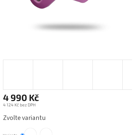
4 990 Kč
4 124 Kč bez DPH
Měrná
Zvolte variantu
cena: