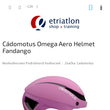
Přejít
NÁKUP
na
CZK
shop.etriatlon.cz - Chat
obsah
KOŠÍK
Cádomotus Omega Aero Helmet
Fandango
Průměrné
Neohodnoceno
Podrobnosti hodnocení
Značka:
Cadomotus
hodnocení
produktu
je
0,0
z
5
hvězdiček.