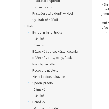
Hydratace vpředu
Nákrč
Láhve na kolo
prod
Příslušenství a doplňky XLAB
jemn
Cyklistické nářadí
Může
Běh
přes 
omot
Bundy, mikiny, trička
Pánské
Dámské
Běžecké čepice, kšilty, čelenky
Běžecké vesty, pásy, flask
Návleky na lýtka
Recovery návleky
Zimní čepice, rukavice
Spodní prádlo
Dámské
Pánské
Ponožky
Maraton, závodní