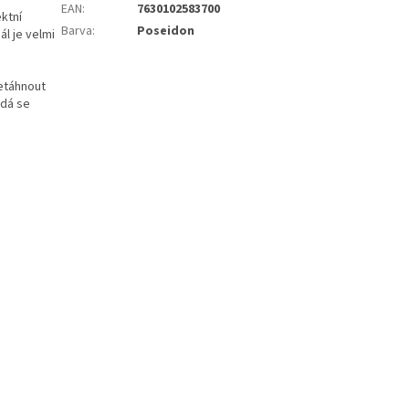
EAN
:
7630102583700
ektní
etriatlon.cz - Chat
Barva
:
Poseidon
l je velmi
řetáhnout
 dá se