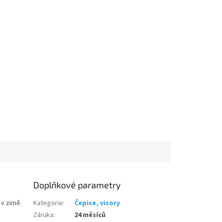
Doplňkové parametry
 v zimě.
Kategorie
:
Čepice, visory
Záruka
:
24 měsíců