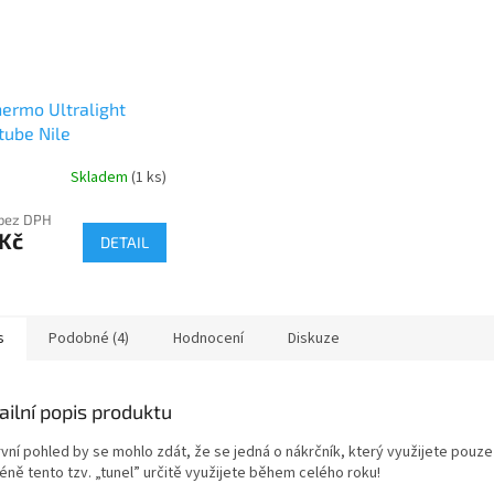
ermo Ultralight
ube Nile
Skladem
(1 ks)
 bez DPH
 Kč
DETAIL
s
Podobné (4)
Hodnocení
Diskuze
ailní popis produktu
vní pohled by se mohlo zdát, že se jedná o nákrčník, který využijete pouze
éně tento tzv. „tunel” určitě využijete během celého roku!