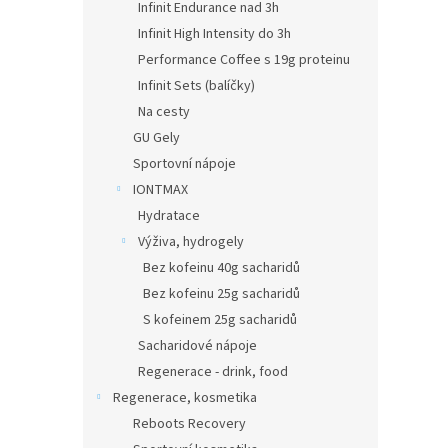
Infinit Endurance nad 3h
Infinit High Intensity do 3h
Performance Coffee s 19g proteinu
Infinit Sets (balíčky)
Na cesty
GU Gely
Sportovní nápoje
IONTMAX
Hydratace
Výživa, hydrogely
Bez kofeinu 40g sacharidů
Bez kofeinu 25g sacharidů
S kofeinem 25g sacharidů
Sacharidové nápoje
Regenerace - drink, food
Regenerace, kosmetika
Reboots Recovery