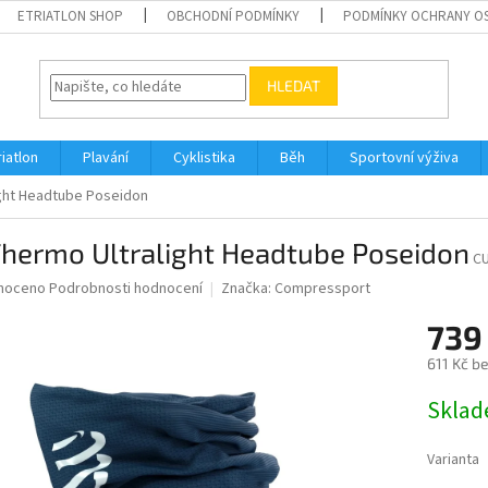
ETRIATLON SHOP
OBCHODNÍ PODMÍNKY
PODMÍNKY OCHRANY O
HLEDAT
riatlon
Plavání
Cyklistika
Běh
Sportovní výživa
ight Headtube Poseidon
Thermo Ultralight Headtube Poseidon
C
né
noceno
Podrobnosti hodnocení
Značka:
Compressport
ní
739
u
611 Kč b
Měrná
Skla
cena:
ek.
Varianta