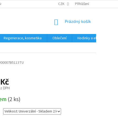
SOBNÍCH ÚDAJŮ
CZK
Přihlášení
NÁKUPNÍ
Prázdný košík
KOŠÍK
Regenerace, kosmetika
Oblečení
Hodinky a elektronika
U00007B5113TU
 Kč
ez DPH
dem
(2 ks)