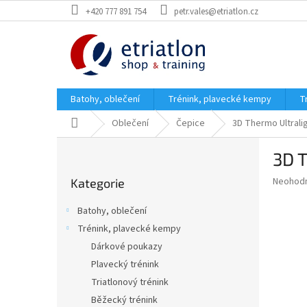
Přejít
+420 777 891 754
petr.vales@etriatlon.cz
na
obsah
Batohy, oblečení
Trénink, plavecké kempy
T
Domů
Oblečení
Čepice
3D Thermo Ultral
P
3D 
o
Přeskočit
s
Průměr
Neohod
Kategorie
kategorie
t
hodnoce
r
produkt
Batohy, oblečení
a
je
Trénink, plavecké kempy
0,0
n
z
Dárkové poukazy
n
5
í
Plavecký trénink
hvězdič
p
Triatlonový trénink
a
Běžecký trénink