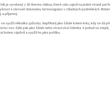
ník je vyrobený z 3D thermo vlákna, které vám zajistí na jedné straně perf
shop.
yšnost a zároveň dokonalou termoregulaci v chladných podmínkách. Materiá
ý a příjemný.
 se využít několika způsoby. Například jako šátek kolem krku, kdy se dá p
ústa i nos. Dále pak jako šátek nebo vícevrstvá čelenka. A pokud se oteplí,
at kolem zápěstí a využít ho jako potítko.