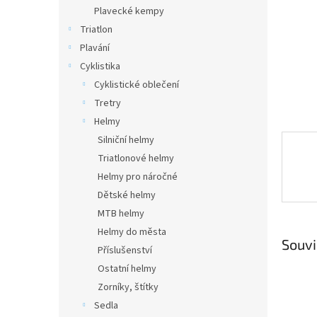
n
Plavecké kempy
e
Triatlon
l
Plavání
Cyklistika
Cyklistické oblečení
Tretry
Helmy
Silniční helmy
Triatlonové helmy
Helmy pro náročné
Dětské helmy
MTB helmy
Helmy do města
Souvi
Příslušenství
Ostatní helmy
Zorníky, štítky
Sedla