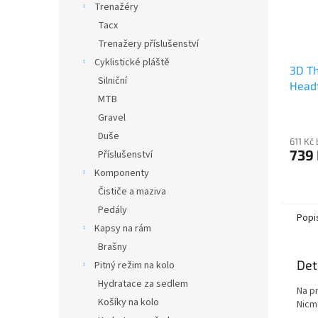
Trenažéry
Tacx
Trenažery příslušenství
Cyklistické pláště
3D Th
Silniční
Headt
MTB
Gravel
Duše
611 Kč
739
Příslušenství
Komponenty
Čističe a maziva
Pedály
Popi
Kapsy na rám
Brašny
Det
Pitný režim na kolo
Hydratace za sedlem
Na pr
Košíky na kolo
Nicm