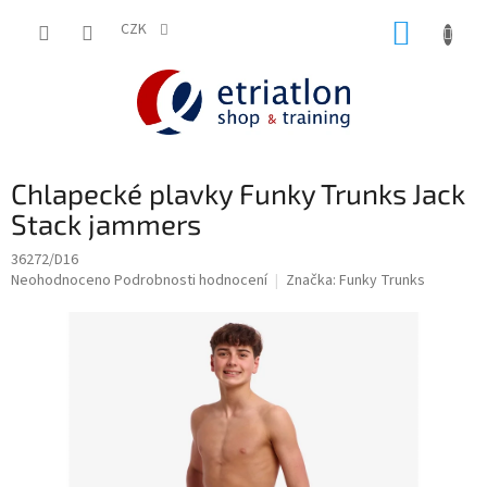
Přejít
NÁKUP
na
CZK
shop.etriatlon.cz - Chat
obsah
KOŠÍK
Chlapecké plavky Funky Trunks Jack
Stack jammers
36272/D16
Průměrné
Neohodnoceno
Podrobnosti hodnocení
Značka:
Funky Trunks
hodnocení
produktu
je
0,0
z
5
hvězdiček.