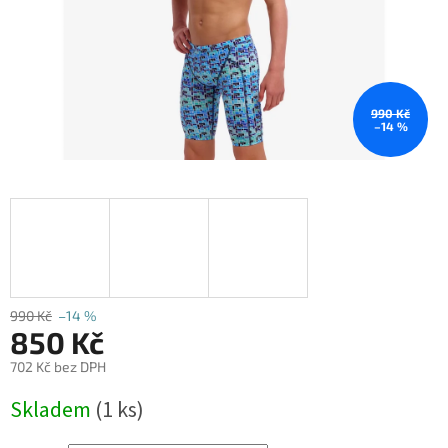
990 Kč
–14 %
990 Kč
–14 %
850 Kč
702 Kč bez DPH
Měrná
Skladem
(1 ks)
cena: