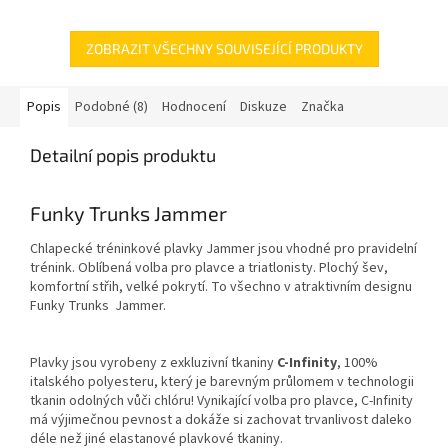
vyrobeny z exkluzivní tkaniny C-
vyrobeny z exkluzivní tkaniny C-
Infinity,...
Infinity,...
ZOBRAZIT VŠECHNY SOUVISEJÍCÍ PRODUKTY
Popis
Podobné (8)
Hodnocení
Diskuze
Značka
Detailní popis produktu
Funky Trunks Jammer
Chlapecké tréninkové plavky Jammer jsou vhodné pro pravidelní
trénink. Oblíbená volba pro plavce a triatlonisty. Plochý šev,
komfortní střih, velké pokrytí. To všechno v atraktivním designu
Funky Trunks Jammer.
Plavky jsou vyrobeny z exkluzivní tkaniny
C-Infinity
, 100%
italského polyesteru, který je barevným průlomem v technologii
tkanin odolných vůči chlóru! Vynikající volba pro plavce, C-Infinity
má výjimečnou pevnost a dokáže si zachovat trvanlivost daleko
déle než jiné elastanové plavkové tkaniny.