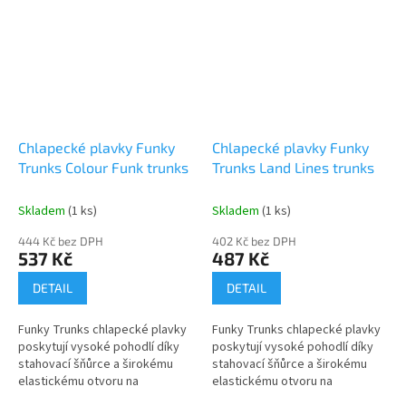
Chlapecké plavky Funky
Chlapecké plavky Funky
Trunks Colour Funk trunks
Trunks Land Lines trunks
Skladem
(1 ks)
Skladem
(1 ks)
444 Kč bez DPH
402 Kč bez DPH
537 Kč
487 Kč
DETAIL
DETAIL
Funky Trunks chlapecké plavky
Funky Trunks chlapecké plavky
poskytují vysoké pohodlí díky
poskytují vysoké pohodlí díky
stahovací šňůrce a širokému
stahovací šňůrce a širokému
elastickému otvoru na
elastickému otvoru na
nohavicích a pasu. Jsou
nohavicích a pasu. Jsou