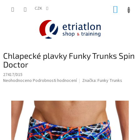
Přejít
NÁKUP
na
CZK
shop.etriatlon.cz - Chat
obsah
KOŠÍK
Chlapecké plavky Funky Trunks Spin
Doctor
27417/D15
Průměrné
Neohodnoceno
Podrobnosti hodnocení
Značka:
Funky Trunks
hodnocení
produktu
je
0,0
z
5
hvězdiček.