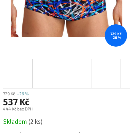
729 Kč
–26 %
729 Kč
–26 %
537 Kč
444 Kč bez DPH
Měrná
Skladem
(2 ks)
cena: