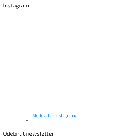
a
Instagram
t
í
Sledovat na Instagramu
Odebírat newsletter