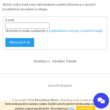
Vložte svůj e-mail a my vám budeme zasílat informace o nových
produktech na našem e-shopu.
E-mail
Vložením e-mailu souhlasíte s
podmínkami ochrany osobních údajů
PŘIHLÁSIT SE
Etriatlon.cz
Etriatlon Trénink
Vytvořil Shoptet
Copyright 2026
Etriatlon Shop
. Všechna práva vyhrazena.
Tento web používá soubory cookie. Dalším procházením tohoto webu vyjadřujete
souhlas s jejich používáním. Více informací
zde
.
ROZUMÍM