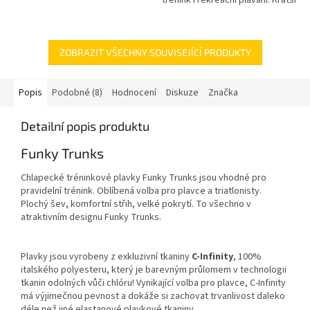
stahovací šňůrkou pro...
střih s nohavičkou dlouhou
přibližně 12 cm zajišťuje...
ZOBRAZIT VŠECHNY SOUVISEJÍCÍ PRODUKTY
Popis
Podobné (8)
Hodnocení
Diskuze
Značka
Detailní popis produktu
Funky Trunks
Chlapecké tréninkové plavky Funky Trunks jsou vhodné pro
pravidelní trénink. Oblíbená volba pro plavce a triatlonisty.
Plochý šev, komfortní střih, velké pokrytí. To všechno v
atraktivním designu Funky Trunks.
Plavky jsou vyrobeny z exkluzivní tkaniny
C-Infinity
, 100%
italského polyesteru, který je barevným průlomem v technologii
tkanin odolných vůči chlóru! Vynikající volba pro plavce, C-Infinity
má výjimečnou pevnost a dokáže si zachovat trvanlivost daleko
déle než jiné elastanové plavkové tkaniny.