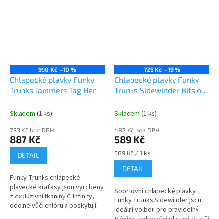
990 Kč
–10 %
729 Kč
–19 %
Chlapecké plavky Funky
Chlapecké plavky Funky
Trunks Jammers Tag Her
Trunks Sidewinder Bits of
Peace
Skladem
(1 ks)
Skladem
(1 ks)
733 Kč bez DPH
487 Kč bez DPH
887 Kč
589 Kč
Měrná
589 Kč / 1 ks
DETAIL
cena:
DETAIL
Funky Trunks chlapecké
plavecké kraťasy jsou vyrobeny
Sportovní chlapecké plavky
z exkluzivní tkaniny C-Infinity,
Funky Trunks Sidewinder jsou
odolné vůči chlóru a poskytují
ideální volbou pro pravidelný
vynikající pevnost a pohodlí. S
trénink i rekreační plavání. Kratší