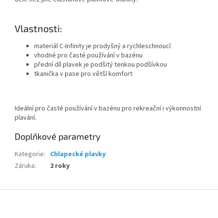
Vlastnosti:
materiál C-Infinity je prodyšný a rychleschnoucí
vhodné pro časté používání v bazénu
přední díl plavek je podšitý tenkou podšívkou
tkanička v pase pro větší komfort
Send
Ideální pro časté používání v bazénu pro rekreační i výkonnostní
Powered by chaterimo
plavání.
Doplňkové parametry
Kategorie
:
Chlapecké plavky
Záruka
:
2 roky
Z
á
p