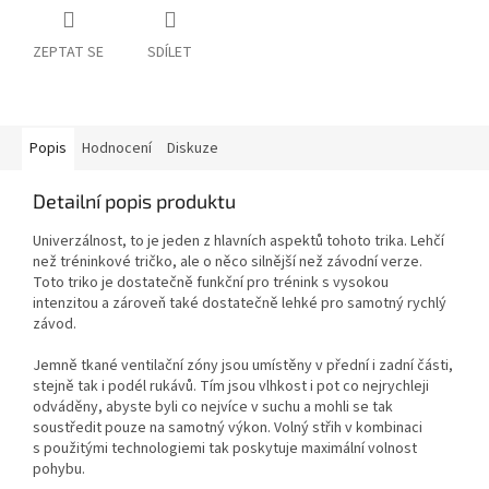
ZEPTAT SE
SDÍLET
Popis
Hodnocení
Diskuze
Detailní popis produktu
Univerzálnost, to je jeden z hlavních aspektů tohoto trika. Lehčí
než tréninkové tričko, ale o něco silnější než závodní verze.
Toto triko je dostatečně funkční pro trénink s vysokou
intenzitou a zároveň také dostatečně lehké pro samotný rychlý
závod.
Jemně tkané ventilační zóny jsou umístěny v přední i zadní části,
stejně tak i podél rukávů. Tím jsou vlhkost i pot co nejrychleji
odváděny, abyste byli co nejvíce v suchu a mohli se tak
soustředit pouze na samotný výkon. Volný střih v kombinaci
s použitými technologiemi tak poskytuje maximální volnost
pohybu.