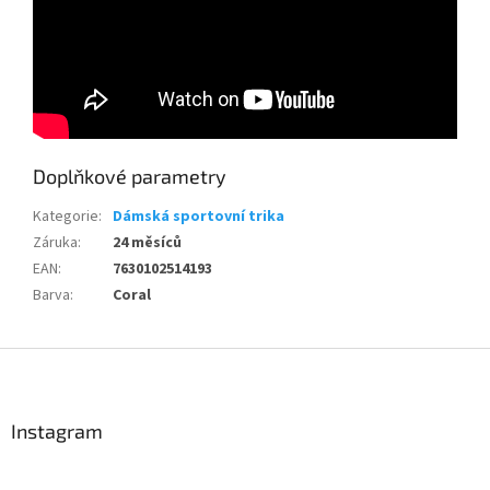
Doplňkové parametry
Kategorie
:
Dámská sportovní trika
Záruka
:
24 měsíců
EAN
:
7630102514193
Barva
:
Coral
Send
Powered by chaterimo
Z
á
p
a
Instagram
t
í