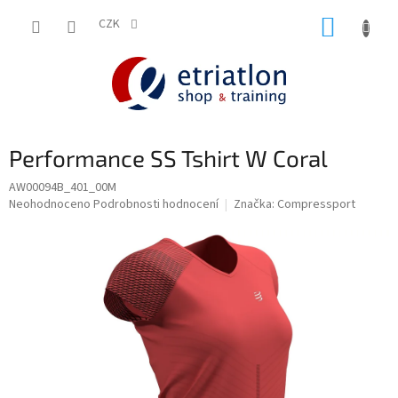
Přejít
NÁKUP
na
CZK
shop.etriatlon.cz - Chat
obsah
KOŠÍK
Performance SS Tshirt W Coral
AW00094B_401_00M
Průměrné
Neohodnoceno
Podrobnosti hodnocení
Značka:
Compressport
hodnocení
produktu
je
0,0
z
5
hvězdiček.