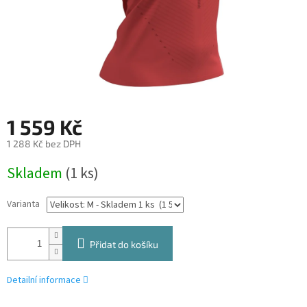
1 559 Kč
1 288 Kč bez DPH
Měrná
Skladem
(1 ks)
cena:
Varianta
Přidat do košíku
Detailní informace