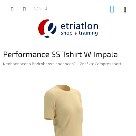
Přejít
NÁKUP
na
CZK
shop.etriatlon.cz - Chat
obsah
KOŠÍK
Performance SS Tshirt W Impala
Průměrné
Neohodnoceno
Podrobnosti hodnocení
Značka:
Compressport
hodnocení
produktu
je
0,0
z
5
hvězdiček.