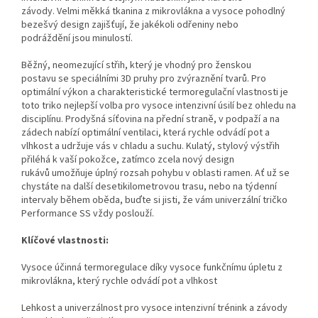
závody. Velmi měkká tkanina z mikrovlákna a vysoce pohodlný
bezešvý design zajišťují, že jakékoli odřeniny nebo
podráždění jsou minulostí.
Běžný, neomezující střih, který je vhodný pro ženskou
postavu se speciálními 3D pruhy pro zvýraznění tvarů. Pro
optimální výkon a charakteristické termoregulační vlastnosti je
toto triko nejlepší volba pro vysoce intenzivní úsilí bez ohledu na
disciplínu. Prodyšná síťovina na přední straně, v podpaží a na
zádech nabízí optimální ventilaci, která rychle odvádí pot a
vlhkost a udržuje vás v chladu a suchu. Kulatý, stylový výstřih
přiléhá k vaší pokožce, zatímco zcela nový design
rukávů umožňuje úplný rozsah pohybu v oblasti ramen. Ať už se
chystáte na další desetikilometrovou trasu, nebo na týdenní
intervaly během oběda, buďte si jisti, že vám univerzální tričko
Performance SS vždy poslouží.
Klíčové vlastnosti:
Vysoce účinná termoregulace díky vysoce funkčnímu úpletu z
mikrovlákna, který rychle odvádí pot a vlhkost
Lehkost a univerzálnost pro vysoce intenzivní trénink a závody