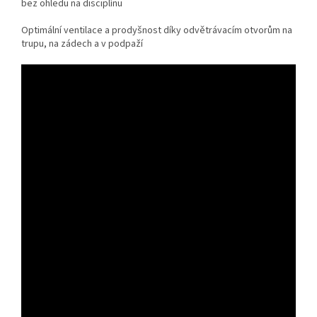
bez ohledu na disciplínu
Optimální ventilace a prodyšnost díky odvětrávacím otvorům na
trupu, na zádech a v podpaží