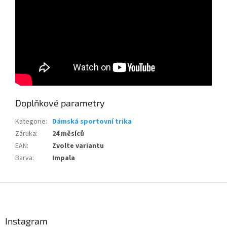
Send
Doplňkové parametry
Powered by chaterimo
Kategorie
:
Dámská sportovní trika
Záruka
:
24 měsíců
EAN
:
Zvolte variantu
Barva
:
Impala
Z
á
p
a
Instagram