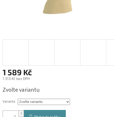
1 589 Kč
1 313 Kč bez DPH
Měrná
Zvolte variantu
cena:
Varianta
Přidat do košíku