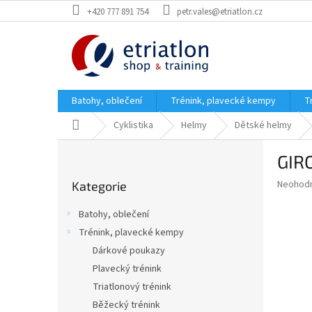
Přejít
+420 777 891 754
petr.vales@etriatlon.cz
na
obsah
Batohy, oblečení
Trénink, plavecké kempy
T
Domů
Cyklistika
Helmy
Dětské helmy
P
GIRO
o
Přeskočit
s
Průměr
Neohod
Kategorie
kategorie
t
hodnoce
r
produkt
Batohy, oblečení
a
je
Trénink, plavecké kempy
0,0
n
z
Dárkové poukazy
n
5
í
Plavecký trénink
hvězdič
p
Triatlonový trénink
a
Běžecký trénink