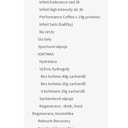
Infinit Endurance nad 3h
Infinit High Intensity do 3h
Performance Coffee s 19g proteinu
Infinit Sets (balíčky)
Na cesty
GU Gely
Sportovní nápoje
IONTMAX
Hydratace
Výživa, hydrogely
Bez kofeinu 40g sacharidů
Bez kofeinu 25g sacharidů
S kofeinem 25g sacharidů
Sacharidové nápoje
Regenerace - drink, food
Regenerace, kosmetika
Reboots Recovery