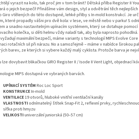
chtějí vyrazit na kolo, tak proč jim v tom bránit? Dětská přilba Register II Yo
rá o jejich bezpečí! Přinášíme vám design, styl a odvětrání těch nejlepších 
eb Giro vtělených do této dostupné, lehké přilby s In-mold konstrukcí. Je u
m, které propadly vášni pro dvě kola: v lese, ve městě nebo v parku! S od
kem a snadno nastavitelným upínacím systémem, který se dotahuje pomocí
vacího kolečka, si děti helmu vždy naladí tak, aby byla naprosto pohodlná. 
í vyžadují maximální bezpečí, máme varianty s technologií MIPS Evolve Core
inaci rotačních sil při nárazu. No a samozřejmě – máme v nabídce širokou pa
ých barev, ze kterých si vybere každý malý cyklista. Protože barva je nejv
u lze dovybavit blikačkou GIRO Register II / Isode II Vent Light, objednací k
nologie MIPS dostupná ve vybraných barvách.
UPÍNACÍ SYSTÉM
Roc Loc Sport
KONSTRUKCE
In-mold
VENTILACE
19 otvorů, hluboké vnitřní ventilační kanály
VLASTNOSTI
odnímatelný štítek Snap-Fit 2, reflexní prvky, rychleschnouc
síťka proti hmyzu
VELIKOSTI
univerzální juniorská (50–57 cm)