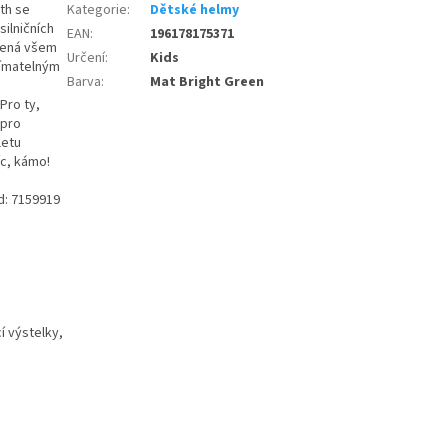
uth se
Kategorie
:
Dětské helmy
silničních
EAN
:
196178175371
rčená všem
Určení
:
Kids
nímatelným
Barva
:
Mat Bright Green
Pro ty,
 pro
letu
íc, kámo!
ód: 7159919
í výstelky,