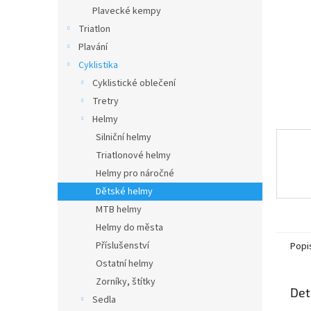
n
Plavecké kempy
e
Triatlon
l
Plavání
Cyklistika
Cyklistické oblečení
Tretry
Helmy
Silniční helmy
Triatlonové helmy
Helmy pro náročné
Dětské helmy
MTB helmy
Helmy do města
Příslušenství
Popi
Ostatní helmy
Zorníky, štítky
Det
Sedla