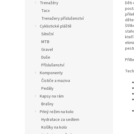
Děti 
Trenažéry
posta
Tacx
přil
Trenažery příslušenství
děte
štít
Cyklistické pláště
staho
Silniční
kteř
MTB
elim
pestr
Gravel
Duše
Přilb
Příslušenství
Tech
Komponenty
Čističe a maziva
Pedály
Kapsy na rám
Brašny
Pitný režim na kolo
Hydratace za sedlem
Košíky na kolo