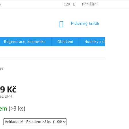
SOBNÍCH ÚDAJŮ
CZK
Přihlášení
NÁKUPNÍ
Prázdný košík
KOŠÍK
Regenerace, kosmetika
Oblečení
Hodinky a elektronika
97
9 Kč
ez DPH
dem
(>3 ks)