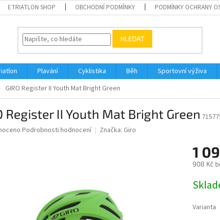
ETRIATLON SHOP
OBCHODNÍ PODMÍNKY
PODMÍNKY OCHRANY O
HLEDAT
riatlon
Plavání
Cyklistika
Běh
Sportovní výživa
GIRO Register II Youth Mat Bright Green
 Register II Youth Mat Bright Green
71577
né
noceno
Podrobnosti hodnocení
Značka:
Giro
ní
1 09
u
908 Kč b
Měrná
Skla
cena:
ek.
Varianta