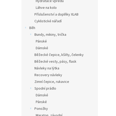
Hydratace vpředu
Láhve na kolo
Příslušenství a doplňky XLAB
Cyklistické nářadí
Běh
Bundy, mikiny, trička
Pánské
Dámské
Běžecké čepice, kšilty, čelenky
Běžecké vesty, pásy, flask
Návleky na lýtka
Recovery návleky
Zimní čepice, rukavice
Spodní prádlo
Dámské
Pánské
Ponožky
Maraton, závodní