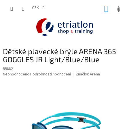
Přejít
NÁKUP
na
CZK
shop.etriatlon.cz - Chat
obsah
KOŠÍK
Dětské plavecké brýle ARENA 365
GOGGLES JR Light/Blue/Blue
99882
Průměrné
Neohodnoceno
Podrobnosti hodnocení
Značka:
Arena
hodnocení
produktu
je
0,0
z
5
hvězdiček.