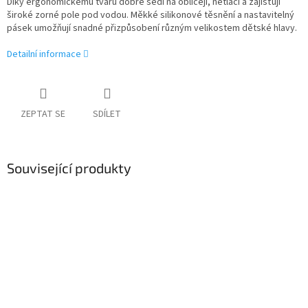
Díky ergonomickému tvaru dobře sedí na obličeji, netlačí a zajišťují
široké zorné pole pod vodou. Měkké silikonové těsnění a nastavitelný
pásek umožňují snadné přizpůsobení různým velikostem dětské hlavy.
Detailní informace
ZEPTAT SE
SDÍLET
Související produkty