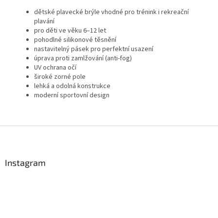
dětské plavecké brýle vhodné pro trénink i rekreační
plavání
pro děti ve věku 6–12 let
pohodlné silikonové těsnění
nastavitelný pásek pro perfektní usazení
úprava proti zamlžování (anti-fog)
UV ochrana očí
široké zorné pole
lehká a odolná konstrukce
moderní sportovní design
Send
Z
Powered by chaterimo
á
p
a
Instagram
t
í