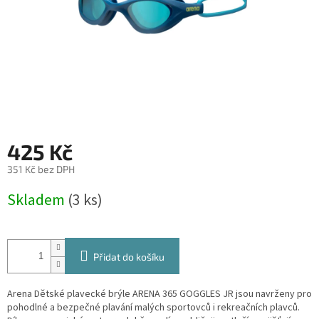
425 Kč
351 Kč bez DPH
Měrná
Skladem
(3 ks)
cena:
Přidat do košíku
Arena
Dětské plavecké brýle ARENA 365 GOGGLES JR jsou navrženy pro
pohodlné a bezpečné plavání malých sportovců i rekreačních plavců.