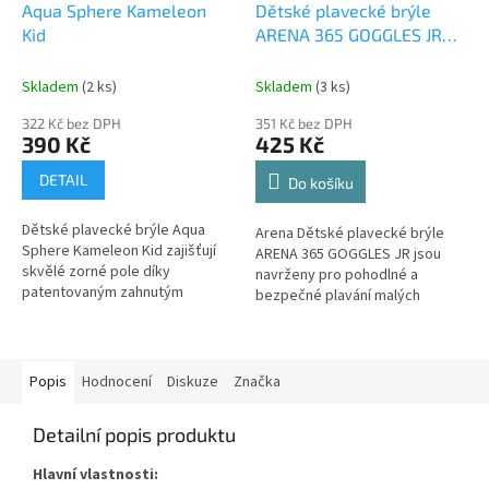
Aqua Sphere Kameleon
Dětské plavecké brýle
Kid
ARENA 365 GOGGLES JR
Clear/Red/Blue
Skladem
(2 ks)
Skladem
(3 ks)
322 Kč bez DPH
351 Kč bez DPH
390 Kč
425 Kč
DETAIL
Do košíku
Dětské plavecké brýle Aqua
Arena Dětské plavecké brýle
Sphere Kameleon Kid zajišťují
ARENA 365 GOGGLES JR jsou
skvělé zorné pole díky
navrženy pro pohodlné a
patentovaným zahnutým
bezpečné plavání malých
zorníkům, mají nízký profil s
sportovců i rekreačních plavců.
integrovaným páskem a
Díky ergonomickému tvaru
nastavitelnou přezkou.
dobře sedí na...
Popis
Hodnocení
Diskuze
Značka
Detailní popis produktu
Hlavní vlastnosti: