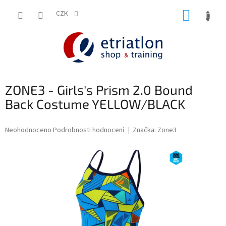
Přejít
NÁKUP
na
CZK
shop.etriatlon.cz - Chat
obsah
KOŠÍK
ZONE3 - Girls's Prism 2.0 Bound
Back Costume YELLOW/BLACK
Průměrné
Neohodnoceno
Podrobnosti hodnocení
Značka:
Zone3
hodnocení
produktu
je
0,0
z
5
hvězdiček.