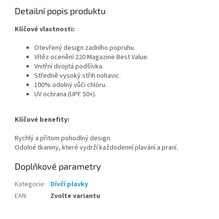
Detailní popis produktu
Klíčové vlastnosti:
Otevřený design zadního popruhu.
Vítěz ocenění 220 Magazine Best Value.
Vnitřní dvojitá podšívka.
Středně vysoký střih nohavic.
100% odolný vůči chlóru.
UV ochrana (UPF 50+).
Klíčové benefity:
Rychlý a přitom pohodlný design.
Odolné tkaniny, které vydrží každodenní plavání a praní.
Doplňkové parametry
Send
Kategorie
:
Dívčí plavky
EAN
:
Zvolte variantu
Powered by chaterimo