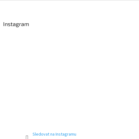
Z
á
p
a
Instagram
t
í
Sledovat na Instagramu