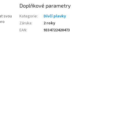
Doplňkové parametry
etriatlon.cz - Chat
at svou
Kategorie
:
Dívčí plavky
pro
Záruka
:
2 roky
EAN
:
9334722420473