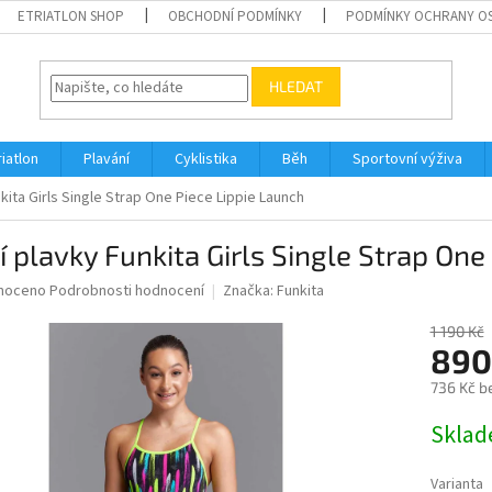
ETRIATLON SHOP
OBCHODNÍ PODMÍNKY
PODMÍNKY OCHRANY O
HLEDAT
riatlon
Plavání
Cyklistika
Běh
Sportovní výživa
nkita Girls Single Strap One Piece Lippie Launch
í plavky Funkita Girls Single Strap One
né
noceno
Podrobnosti hodnocení
Značka:
Funkita
ní
u
1 190 Kč
890
736 Kč b
Měrná
Skla
ek.
cena:
Varianta