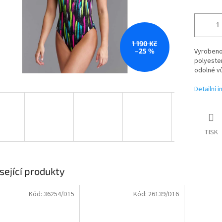
1 190 Kč
–25 %
Vyrobeno 
polyester
odolné vů
Detailní 
TISK
sející produkty
Kód:
36254/D15
Kód:
26139/D16