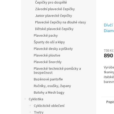
Čepičky pro dospělé
Závodní plavecké čepičky
Junior plavecké čepičky
Plavecké čepičky na dlouhé vlasy
Dívčí
Dětské plavecké čepičky
Diam
Plavecké packy
Pixel
Špunty do uší a klipy
Plavecké desky a piškoty
736 Kč
890
Plavecké ploutve
Plavecké šnorchly
Vyrobe
Plavecké technické pomůcky a
tkanin
bezpečnost
italsk
Bazénové pantofle
barev
Ručníky, osušky, župany
techno
chlóru!
Batohy a Mesh bagy
volba p
Cyklistika
Popi
Cyklistické oblečení
Tretry