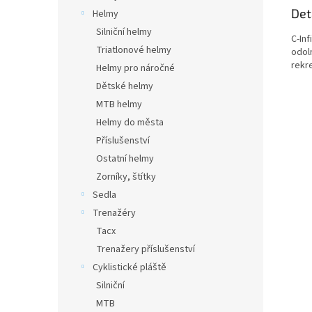
Det
Helmy
Silniční helmy
C-Inf
Triatlonové helmy
odol
rekre
Helmy pro náročné
Dětské helmy
MTB helmy
Helmy do města
Příslušenství
Ostatní helmy
Zorníky, štítky
Sedla
Trenažéry
Tacx
Trenažery příslušenství
Cyklistické pláště
Silniční
MTB