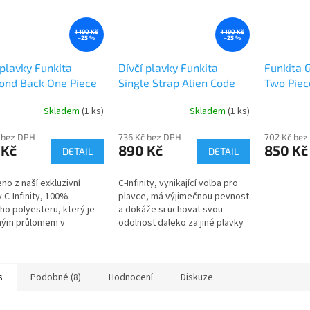
1 190 Kč
1 190 Kč
–25 %
–25 %
 plavky Funkita
Dívčí plavky Funkita
Funkita G
ond Back One Piece
Single Strap Alien Code
Two Piec
 Paradise
Swimsuit
Skladem
(1 ks)
Skladem
(1 ks)
 bez DPH
736 Kč bez DPH
702 Kč bez
 Kč
890 Kč
850 Kč
DETAIL
DETAIL
no z naší exkluzivní
C-Infinity, vynikající volba pro
y C-Infinity, 100%
plavce, má výjimečnou pevnost
ého polyesteru, který je
a dokáže si uchovat svou
ným průlomem v
odolnost daleko za jiné plavky
logii tkaniny odolné vůči
s elastanem. Ideální pro časté
 C-Infinity, vynikající
používání bazénu pro...
ro...
s
Podobné (8)
Hodnocení
Diskuze