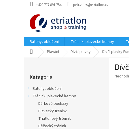
Přejít
+420 777 891 754
petr.vales@etriatlon.cz
na
obsah
Batohy, oblečení
Trénink, plavecké kempy
T
Domů
Plavání
Dívčí plavky
Dívčí plavky Fu
P
Dívč
o
Přeskočit
s
Průměr
Neohod
Kategorie
kategorie
t
hodnoce
r
produkt
Batohy, oblečení
a
je
Trénink, plavecké kempy
0,0
n
z
Dárkové poukazy
n
5
í
Plavecký trénink
hvězdič
p
Triatlonový trénink
a
Běžecký trénink