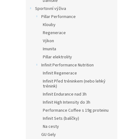
Dámské
Sportovní výživa
Pillar Performance
Klouby
Regenerace
Výkon
Imunita
Pillar elektrolity
Infinit Performance Nutrition
Infinit Regenerace
Infinit Před tréninkem (nebo lehký
trénink)
Infinit Endurance nad 3h
Infinit High Intensity do 3h
Performance Coffee s 19g proteinu
Infinit Sets (balíčky)
Na cesty
GU Gely