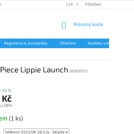
SOBNÍCH ÚDAJŮ
CZK
Přihlášení
NÁKUPNÍ
Prázdný košík
KOŠÍK
Regenerace, kosmetika
Oblečení
Hodinky a elektronika
 Piece Lippie Launch
26280/D15
–25 %
 Kč
ez DPH
dem
(1 ks)