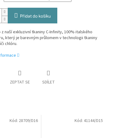
Přidat do košíku
z naší exkluzivní tkaniny C-Infinity, 100% italského
u, který je barevným průlomem v technologii tkaniny
či chlóru.
informace
ZEPTAT SE
SDÍLET
Kód:
28709/D16
Kód:
41144/D15