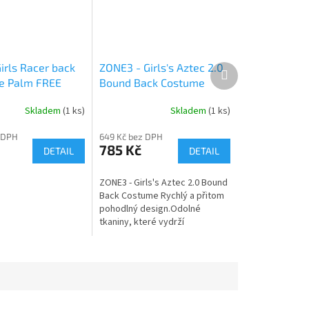
irls Racer back
ZONE3 - Girls's Aztec 2.0
Další
produkt
e Palm FREE
Bound Back Costume
Skladem
(1 ks)
Skladem
(1 ks)
 DPH
649 Kč bez DPH
785 Kč
DETAIL
DETAIL
ZONE3 - Girls's Aztec 2.0 Bound
Back Costume Rychlý a přitom
pohodlný design.Odolné
tkaniny, které vydrží
každodenní plavání a praní.