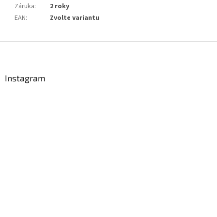
Záruka
:
2 roky
EAN
:
Zvolte variantu
Z
á
p
a
Instagram
t
í