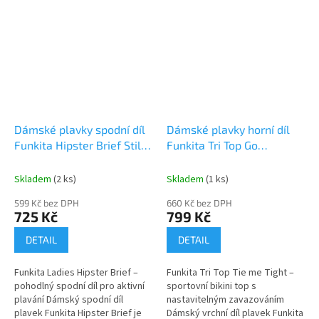
Dámské plavky spodní díl
Dámské plavky horní díl
Funkita Hipster Brief Still
Funkita Tri Top Go
Black
Flamingo
Skladem
(2 ks)
Skladem
(1 ks)
599 Kč bez DPH
660 Kč bez DPH
725 Kč
799 Kč
DETAIL
DETAIL
Funkita Ladies Hipster Brief –
Funkita Tri Top Tie me Tight –
pohodlný spodní díl pro aktivní
sportovní bikini top s
plavání Dámský spodní díl
nastavitelným zavazováním
plavek Funkita Hipster Brief je
Dámský vrchní díl plavek Funkita