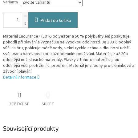
Varianta
Přidat do košíku
Materiál Endurance+ (50 % polyester a 50 % polybuthylen) poskytuje
pohodlí při plavání a vyznačuje se vysokou odolností. Je 100% odolný
vůči chlóru, pohlcuje méně vody, velmi rychle schne a dlouho si udrží
svůj tvar a barevnost i při každodenním používání. Materiál je až 20 x
odolnější než klasické materiály. Plavky z tohoto materiálu jsou
odolnější vůči protržení či prodření. Materiál je vhodný pro tréninkové a
závodní plavání.
Detailní informace
ZEPTAT SE
SDÍLET
Související produkty