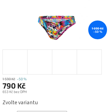
1 590 Kč
–50 %
1 590 Kč
–50 %
790 Kč
653 Kč bez DPH
Měrná
Zvolte variantu
cena: