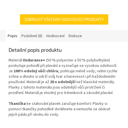
navržený pro maximální pohodlí
Tri Top Tie me Tight je ideální
a volnost pohybu při...
volbou pro aktivní plavkyně i...
ZOBRAZIT VŠECHNY SOUVISEJÍCÍ PRODUKTY
Popis
Podobné (8)
Hodnocení
Diskuze
Detailní popis produktu
Materiál
Endurance+
(50 % polyester a 50 % polybuthylen)
poskytuje pohodlí při plavání a vyznačuje se vysokou odolností.
Je
100% odolný vůči chlóru
, pohlcuje méně vody, velmi rychle
schne a dlouho si udrží svůj tvar a barevnost i při každodenním
používání. Materiál je až
20 x odolnější
než klasické materiály.
Plavky z tohoto materiálu jsou odolnější vůči protržení či
prodření. Materiál je vhodný pro tréninkové a závodní plavání.
Tkanička
ke stahování plavek zaručuje komfort. Plavky si
pomocí tkaničky pohodlně dotáhnete a nemusíte se obávat
jejich pádu při skoku do vody.