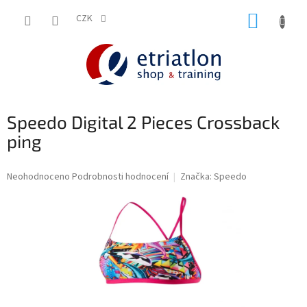
Přejít
NÁKUP
na
CZK
shop.etriatlon.cz - Chat
obsah
KOŠÍK
Speedo Digital 2 Pieces Crossback
ping
Průměrné
Neohodnoceno
Podrobnosti hodnocení
Značka:
Speedo
hodnocení
produktu
je
0,0
z
5
hvězdiček.