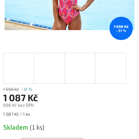
1 590 Kč
–31 %
1 590 Kč
–31 %
1 087 Kč
898 Kč bez DPH
Měrná
1 087 Kč / 1 ks
cena:
Skladem
(1 ks)