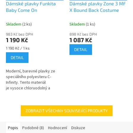
Dámské plavky Funkita
Dámské plavky Zone 3 MF
Baby Come On
X Bound Back Costume
Skladem
(2 ks)
Skladem
(1 ks)
983 Kč bez DPH
898 Kč bez DPH
1 190 Kč
1 087 Kč
Měrná
1 190 Kč / 1 ks
DETAIL
cena:
DETAIL
Moderní, barevné plavky ze
speciálního polyesteru C-
Infinity. Tento materiál
je vysoce chloruodolný a
vyznačuje se stálou intenzitou
barev jak na...
ZOBRAZIT VŠECHNY SOUVISEJÍCÍ PRODUKTY
Popis
Podobné (8)
Hodnocení
Diskuze