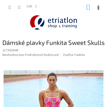
Přejít
NÁKUP
na
CZK
shop.etriatlon.cz - Chat
obsah
KOŠÍK
Dámské plavky Funkita Sweet Skulls
21739/DAM
Průměrné
Neohodnoceno
Podrobnosti hodnocení
Značka:
Funkita
hodnocení
produktu
je
0,0
z
5
hvězdiček.