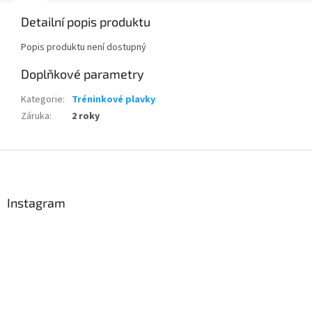
Detailní popis produktu
Popis produktu není dostupný
Doplňkové parametry
Kategorie
:
Tréninkové plavky
Záruka
:
2 roky
Send
Z
á
Powered by chaterimo
p
a
Instagram
t
í