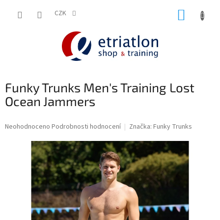
Přejít
NÁKUP
na
CZK
shop.etriatlon.cz - Chat
obsah
KOŠÍK
Funky Trunks Men's Training Lost
Ocean Jammers
Průměrné
Neohodnoceno
Podrobnosti hodnocení
Značka:
Funky Trunks
hodnocení
produktu
je
0,0
z
5
hvězdiček.