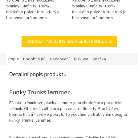
Vyrobeno z naší exkluzivní
Vyrobeno z naší exkluzivní
tkaniny C-Infinity, 100%
tkaniny C-Infinity, 100%
italského polyesteru, který je
italského polyesteru, který je
barevným průlomem v
barevným průlomem v
technologii tkanin odolných vůči
technologii tkanin odolných vůči
chlóru! Vynikající volba pro
chlóru! Vynikající volba pro
plavce,...
plavce,...
ZOBRAZIT VŠECHNY SOUVISEJÍCÍ PRODUKTY
Popis
Podobné (8)
Hodnocení
Diskuze
Značka
Detailní popis produktu
Funky Trunks Jammer
Pánské tréninkové plavky Jammer jsou vhodné pro pravidelní
trénink. Oblíbená volba pro plavce a triatlonisty. Plochý šev,
komfortní střih, velké pokrytí. To všechno v atraktivním designu
Funky Trunks Jammer.