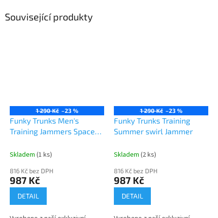
Související produkty
1 290 Kč
–23 %
1 290 Kč
–23 %
Funky Trunks Men's
Funky Trunks Training
Training Jammers Space
Summer swirl Jammer
Signals
Skladem
(1 ks)
Skladem
(2 ks)
816 Kč bez DPH
816 Kč bez DPH
987 Kč
987 Kč
DETAIL
DETAIL