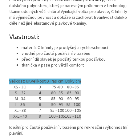
Plavky jsou vyrobeny z exkluzivní tkaniny
C-Infinity
, 100%
italského polyesteru, který je barevným průlomem v technologii
tkanin odolných vůči chlóru! Vynikající volba pro plavce, C-Infinity
má výjimečnou pevnost a dokáže si zachovat trvanlivost daleko
déle než jiné elastanové plavkové tkaniny.
Vlastnosti:
materiál C-Infinity je prodyšný a rychleschnoucí
vhodné pro časté používání v bazénu
přední díl plavek je podšitý tenkou podšívkou
tkanička v pase pro větší komfort
Velikost: UK
Velikost D
Pas cm
Boky cm
XS - 3O
3
75 -80
80 - 85
S - 32
4
80 - 85
85 - 90
Send
M - 34
5
85 - 90
90 - 95
Powered by chaterimo
L - 36
6
90 - 95
95 - 100
XL - 38
7
95 - 100
100 - 105
XXL - 40
8
100 - 105
105 - 110
Ideální pro časté používání v bazénu pro rekreační i výkonnostní
plavání.