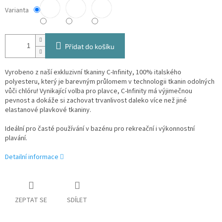
Varianta
Přidat do košíku
Vyrobeno z naší exkluzivní tkaniny C-Infinity, 100% italského
polyesteru, který je barevným průlomem v technologii tkanin odolných
vůči chlóru! Vynikající volba pro plavce, C-Infinity má výjimečnou
pevnost a dokáže si zachovat trvanlivost daleko více než jiné
elastanové plavkové tkaniny.
Ideální pro časté používání v bazénu pro rekreační i výkonnostní
plavání.
Detailní informace
ZEPTAT SE
SDÍLET