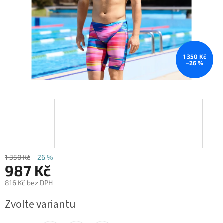
1 350 Kč
–26 %
1 350 Kč
–26 %
987 Kč
816 Kč bez DPH
Měrná
Zvolte variantu
cena: