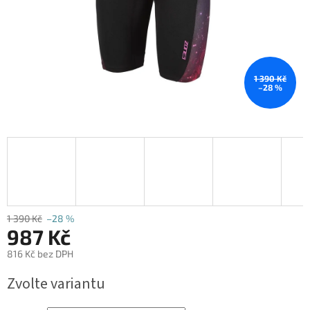
1 390 Kč
–28 %
1 390 Kč
–28 %
987 Kč
816 Kč bez DPH
Měrná
Zvolte variantu
cena: