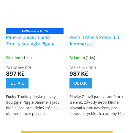
1 290 Kč
–30 %
Pánské plavky Funky
Zone 3 Men's Prism 3.0
Trunks Squiggle Piggle
Jammers /
Jammers
Black/Blue/White A
Skladem
(1 ks)
Skladem
(1 ks)
741 Kč bez DPH
816 Kč bez DPH
897 Kč
987 Kč
DETAIL
DETAIL
Funky Trunks pánské plavky
Plavky Zone3 jsou vhodné pro
Squiggle Piggle Jammers jsou
trénink, závody nebo klidné
ideální pro pravidelný trénink,
plavání a jsou navrženy pro
oblíbené mezi plavci a
zlepšení rychlosti a polohy těla
triatlonisty. Tyto jammers jsou
ve vodě. Obrovské množství
vyrobeny z odolného a
času bylo věnováno střihu
prodyšného...
těchto...