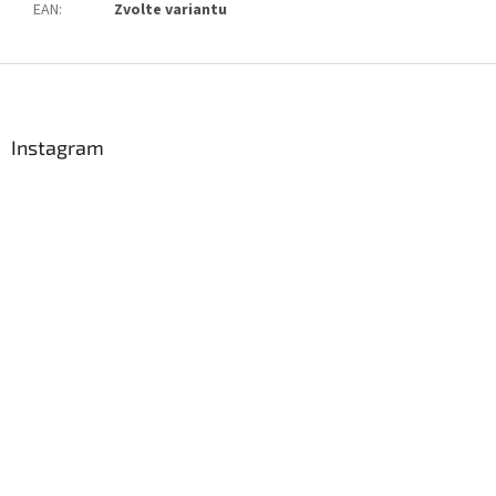
EAN
:
Zvolte variantu
Z
á
p
a
Instagram
t
í