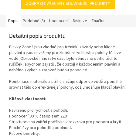
ZOBRAZIT VŠECHNY SOUVISEJÍCÍ PRODUKTY
Popis
Podobné (8)
Hodnocení
Diskuze
Značka
Detailní popis produktu
Plavky Zone3 jsou vhodné pro trénink, závody nebo klidné
plavání a jsou navrženy pro zlepšení rychlosti a polohy těla ve
vodě. Obrovské množství času bylo věnováno střihu těchto
rušiček, abychom zajistili, že obstojí v každodenním plavání a
nabídnou výkon a zároveň budou pohodlné.
Kombinace materiálu a střihu snižuje odpor ve vodě a pomáhá
srovnat tělo do efektivnější polohy, což umožňuje hladší plavání.
Klíčové vlastnosti:
Navrženo pro rychlost a pohodlí.
Hodnocení 90 % časopisem 220.
Strukturovaná vnitřní podšívka v rozkroku pro podporu a krytí.
Ploché švy pro pohodlí a odolnost.
Klíčové benefity: