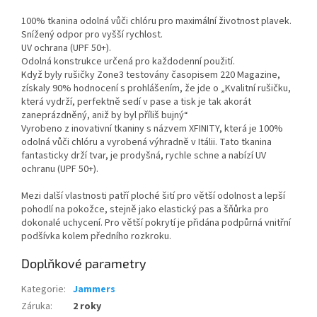
100% tkanina odolná vůči chlóru pro maximální životnost plavek.
Snížený odpor pro vyšší rychlost.
UV ochrana (UPF 50+).
Odolná konstrukce určená pro každodenní použití.
Když byly rušičky Zone3 testovány časopisem 220 Magazine,
získaly 90% hodnocení s prohlášením, že jde o „Kvalitní rušičku,
která vydrží, perfektně sedí v pase a tisk je tak akorát
zaneprázdněný, aniž by byl příliš bujný“
Vyrobeno z inovativní tkaniny s názvem XFINITY, která je 100%
odolná vůči chlóru a vyrobená výhradně v Itálii. Tato tkanina
fantasticky drží tvar, je prodyšná, rychle schne a nabízí UV
ochranu (UPF 50+).
Mezi další vlastnosti patří ploché šití pro větší odolnost a lepší
Send
pohodlí na pokožce, stejně jako elastický pas a šňůrka pro
dokonalé uchycení. Pro větší pokrytí je přidána podpůrná vnitřní
Powered by chaterimo
podšívka kolem předního rozkroku.
Doplňkové parametry
Kategorie
:
Jammers
Záruka
:
2 roky