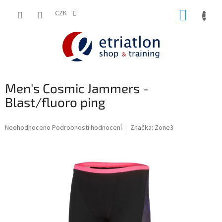
Přejít
NÁKUP
na
CZK
shop.etriatlon.cz - Chat
obsah
KOŠÍK
Men's Cosmic Jammers -
Blast/fluoro ping
Průměrné
Neohodnoceno
Podrobnosti hodnocení
Značka:
Zone3
hodnocení
produktu
je
0,0
z
5
hvězdiček.