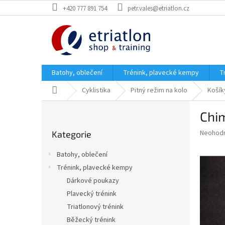
Přejít
+420 777 891 754
petr.vales@etriatlon.cz
na
obsah
Batohy, oblečení
Trénink, plavecké kempy
T
Domů
Cyklistika
Pitný režim na kolo
Košík
P
Chi
o
Přeskočit
s
Průměr
Neohod
Kategorie
kategorie
t
hodnoce
r
produkt
Batohy, oblečení
a
je
Trénink, plavecké kempy
0,0
n
z
Dárkové poukazy
n
5
í
Plavecký trénink
hvězdič
p
Triatlonový trénink
a
Běžecký trénink