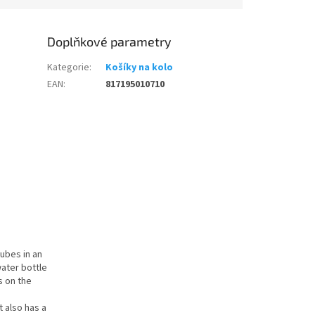
etriatlon.cz - Chat
Doplňkové parametry
Kategorie
:
Košíky na kolo
EAN
:
817195010710
ubes in an
water bottle
s on the
 also has a