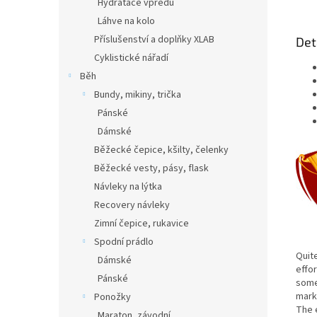
Hydratace vpředu
Láhve na kolo
Příslušenství a doplňky XLAB
Det
Cyklistické nářadí
Běh
Bundy, mikiny, trička
Pánské
Dámské
Běžecké čepice, kšilty, čelenky
Běžecké vesty, pásy, flask
Návleky na lýtka
Recovery návleky
Zimní čepice, rukavice
Spodní prádlo
Quit
Dámské
effor
Pánské
some
marke
Ponožky
The 
Maraton, závodní