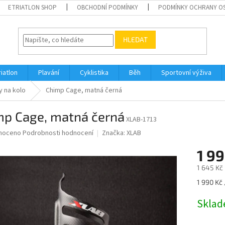
ETRIATLON SHOP
OBCHODNÍ PODMÍNKY
PODMÍNKY OCHRANY O
HLEDAT
riatlon
Plavání
Cyklistika
Běh
Sportovní výživa
y na kolo
Chimp Cage, matná černá
mp Cage, matná černá
XLAB-1713
né
noceno
Podrobnosti hodnocení
Značka:
XLAB
ní
1 99
u
1 645 Kč
Měrná
1 990 Kč 
cena:
ek.
Skla