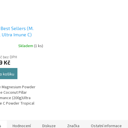
r Best Sellers (M.
, Ultra Imune C)
Skladem
(1 ks)
Kč bez DPH
9 Kč
o košíku
le Magnesium Powder
e Coconut Pillar
mance (200g)Ultra
 C Powder Tropical
 Pillar Performance
s
Hodnocení
Diskuze
Značka
Ostatní informace