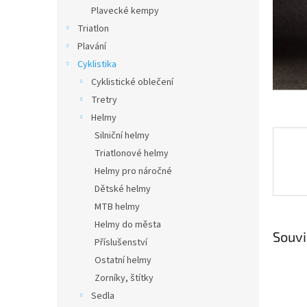
n
Plavecké kempy
e
Triatlon
l
Plavání
Cyklistika
Cyklistické oblečení
Tretry
Helmy
Silniční helmy
Triatlonové helmy
Helmy pro náročné
Dětské helmy
MTB helmy
Helmy do města
Souvi
Příslušenství
Ostatní helmy
Zorníky, štítky
Sedla