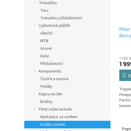
Trenažéry
Tacx
Trenažery příslušenství
Cyklistické pláště
Pilla
Silniční
Berry
MTB
Gravel
Duše
1 785 
1 99
Příslušenství
Komponenty
D
Čističe a maziva
Pedály
Tripp
Kapsy na rám
Pinapp
Perfor
Brašny
Immune
Pitný režim na kolo
(200g)
Hydratace za sedlem
Košíky na kolo
Popi