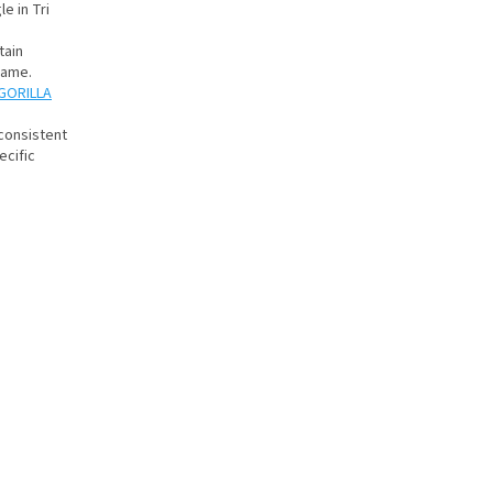
e in Tri
tain
rame.
GORILLA
consistent
ecific