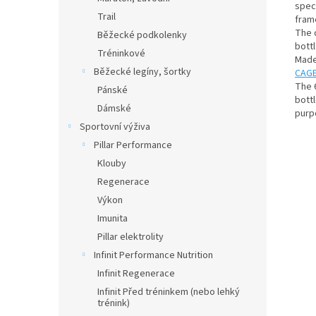
speci
Trail
frame
The c
Běžecké podkolenky
bottl
Tréninkové
Made
Běžecké legíny, šortky
CAG
The 
Pánské
bott
Dámské
purp
Sportovní výživa
Pillar Performance
Klouby
Regenerace
Výkon
Imunita
Pillar elektrolity
Infinit Performance Nutrition
Infinit Regenerace
Infinit Před tréninkem (nebo lehký
trénink)