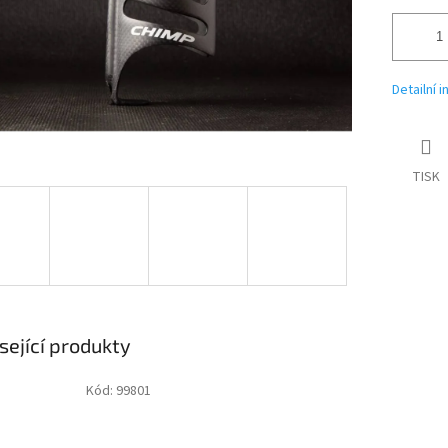
Detailní 
TISK
sející produkty
Kód:
99801