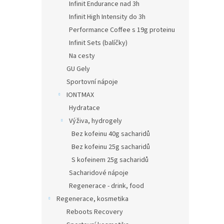
Infinit Endurance nad 3h
Infinit High Intensity do 3h
Performance Coffee s 19g proteinu
Infinit Sets (balíčky)
Na cesty
GU Gely
Sportovní nápoje
IONTMAX
Hydratace
Výživa, hydrogely
Bez kofeinu 40g sacharidů
Bez kofeinu 25g sacharidů
S kofeinem 25g sacharidů
Sacharidové nápoje
Regenerace - drink, food
Regenerace, kosmetika
Reboots Recovery