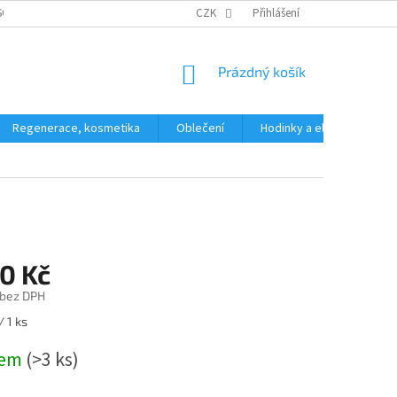
SOBNÍCH ÚDAJŮ
CZK
Přihlášení
NÁKUPNÍ
Prázdný košík
KOŠÍK
Regenerace, kosmetika
Oblečení
Hodinky a elektronika
0 Kč
 bez DPH
/ 1 ks
dem
(>3 ks)