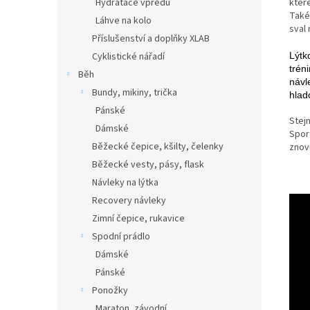
kter
Hydratace vpředu
Také 
Láhve na kolo
sval 
Příslušenství a doplňky XLAB
Lýtk
Cyklistické nářadí
tréni
Běh
návl
Bundy, mikiny, trička
hlad
Pánské
Stej
Dámské
Spor
Běžecké čepice, kšilty, čelenky
znov
Běžecké vesty, pásy, flask
Návleky na lýtka
Recovery návleky
Zimní čepice, rukavice
Spodní prádlo
Dámské
Pánské
Ponožky
Maraton, závodní