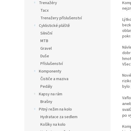
Komp
Trenažéry
nejz
Tacx
Trenažery příslušenství
Lýtk
bezk
Cyklistické pláště
obla
Silniční
pokra
MTB
Návle
Gravel
dobr
Duše
hmot
Příslušenství
Všec
Komponenty
Nové 
Čističe a maziva
rizik
bylo 
Pedály
Kapsy na rám
Vafl
Brašny
aneb
Pitný režim na kolo
sval
po v
Hydratace za sedlem
Košíky na kolo
Komp