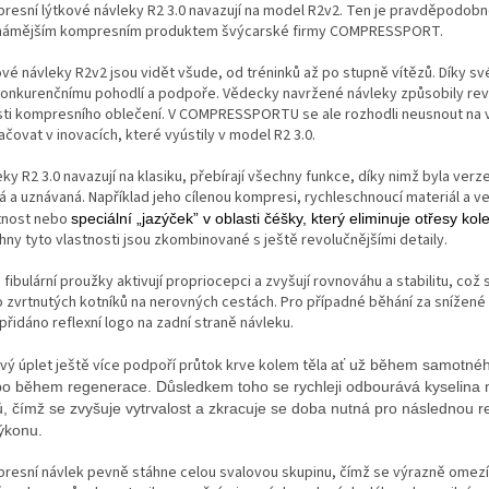
resní lýtkové návleky R2 3.0 navazují na model R2v2. Ten je pravděpodob
námějším kompresním produktem švýcarské firmy COMPRESSPORT.
ové návleky R2v2 jsou vidět všude, od tréninků až po stupně vítězů. Díky s
onkurenčnímu pohodlí a podpoře. Vědecky navržené návleky způsobily revo
sti kompresního oblečení. V COMPRESSPORTU se ale rozhodli neusnout na 
čovat v inovacích, které vyústily v model R2 3.0.
ky R2 3.0 navazují na klasiku, přebírají všechny funkce, díky nimž byla verz
á a uznávaná. Například jeho cílenou kompresi, rychleschnoucí materiál a ve
nost nebo
speciální „jazýček” v oblasti čéšky, který eliminuje otřesy ko
hny tyto vlastnosti jsou zkombinované s ještě revolučnějšími detaily.
fibulární proužky aktivují propriocepci a zvyšují rovnováhu a stabilitu, což 
o zvrtnutých kotníků na nerovných cestách. Pro případné běhání za snížené 
přidáno reflexní logo na zadní straně návleku.
ový úplet ještě více podpoří průtok krve kolem těla
ať už během samotné
o během regenerace. Důsledkem toho se rychleji odbourává kyselina 
ů, čímž se zvyšuje vytrvalost a zkracuje se doba nutná pro následnou r
ýkonu.
resní návlek pevně stáhne celou svalovou skupinu, čímž se výrazně omezí