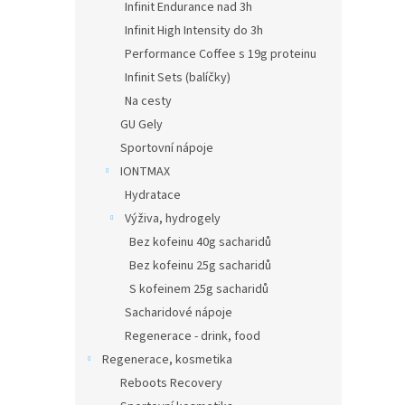
Infinit Endurance nad 3h
Infinit High Intensity do 3h
Performance Coffee s 19g proteinu
Infinit Sets (balíčky)
Na cesty
GU Gely
Sportovní nápoje
IONTMAX
Hydratace
Výživa, hydrogely
Bez kofeinu 40g sacharidů
Bez kofeinu 25g sacharidů
S kofeinem 25g sacharidů
Sacharidové nápoje
Regenerace - drink, food
Regenerace, kosmetika
Reboots Recovery