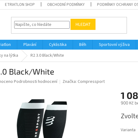
ETRIATLON SHOP
OBCHODNÍ PODMÍNKY
PODMÍNKY OCHRANY O
HLEDAT
riatlon
Plavání
Cyklistika
Běh
Sportovní výživa
y na lýtka
R2 3.0 Black/White
3.0 Black/White
né
noceno
Podrobnosti hodnocení
Značka:
Compressport
ní
1 0
u
900 Kč b
Měrná
Zvolt
cena:
ek.
Varianta