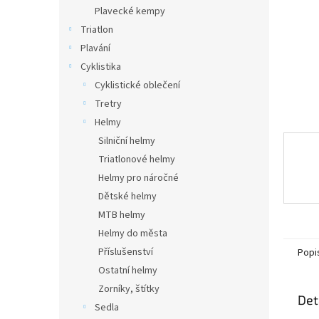
n
Plavecké kempy
e
Triatlon
l
Plavání
Cyklistika
Cyklistické oblečení
Tretry
Helmy
Silniční helmy
Triatlonové helmy
Helmy pro náročné
Dětské helmy
MTB helmy
Helmy do města
Příslušenství
Popi
Ostatní helmy
Zorníky, štítky
Det
Sedla