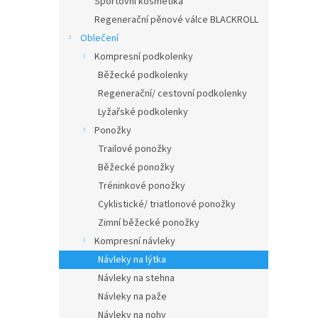
Sportovní kosmetika
Regenerační pěnové válce BLACKROLL
Oblečení
Kompresní podkolenky
Běžecké podkolenky
Regenerační/ cestovní podkolenky
Lyžařské podkolenky
Ponožky
Trailové ponožky
Běžecké ponožky
Tréninkové ponožky
Cyklistické/ triatlonové ponožky
Zimní běžecké ponožky
Kompresní návleky
Návleky na lýtka
Návleky na stehna
Návleky na paže
Návleky na nohy