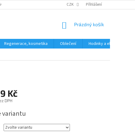
SOBNÍCH ÚDAJŮ
CZK
Přihlášení
NÁKUPNÍ
Prázdný košík
KOŠÍK
Regenerace, kosmetika
Oblečení
Hodinky a elektronika
89 Kč
ez DPH
e variantu