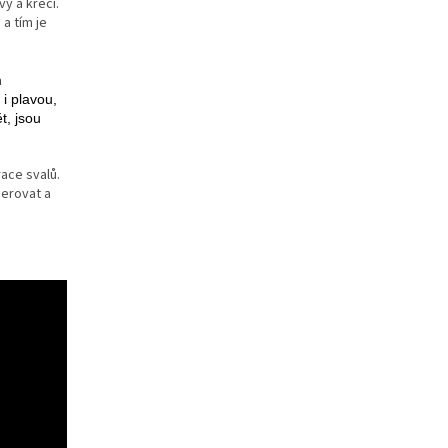
y a křečí.
a tím je
etriatlon.cz - Chat
m
 i plavou,
t, jsou
ace svalů.
nerovat a