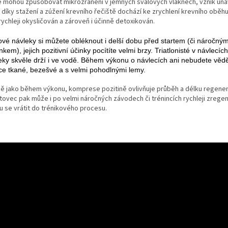
é mohou způsobovat mikrozranění v jemných svalových vláknech, vznik únav
díky stažení a zúžení krevního řečiště dochází ke zrychlení krevního oběhu 
shop.
rychleji okysličován a zároveň i účinně detoxikován.
ové návleky si můžete obléknout i delší dobu před startem (či náročný
nkem), jejich pozitivní účinky pocítíte velmi brzy. Triatlonisté v návlecích
eky skvěle drží i ve vodě. Během výkonu o návlecích ani nebudete vědě
ce tkané, bezešvé a s velmi pohodlnými lemy.
ně jako během výkonu, komprese pozitině ovlivňuje průběh a délku regener
tovec pak může i po velmi náročných závodech či trénincích rychleji zrege
u se vrátit do trénikového procesu.