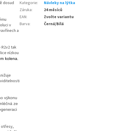
ně dosud
Kategorie
:
Návleky na lýtka
Záruka
:
24 měsíců
EAN
:
Zvolte variantu
vému
Barva
:
Černá/Bílá
luci v
vavřínech a
e R2v2 tak
lice nízkou
lem kolena.
snižuje
viditelnosti
ho výkonu
mléčná ze
egeneraci
 otřesy,