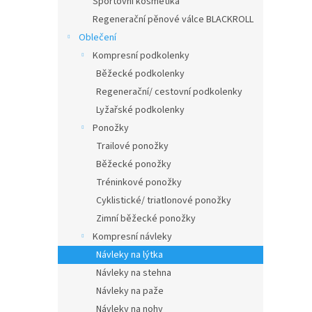
Sportovní kosmetika
Regenerační pěnové válce BLACKROLL
Oblečení
Kompresní podkolenky
Běžecké podkolenky
Regenerační/ cestovní podkolenky
Lyžařské podkolenky
Ponožky
Trailové ponožky
Běžecké ponožky
Tréninkové ponožky
Cyklistické/ triatlonové ponožky
Zimní běžecké ponožky
Kompresní návleky
Návleky na lýtka
Návleky na stehna
Návleky na paže
Návleky na nohy