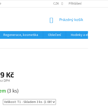
SOBNÍCH ÚDAJŮ
CZK
Přihlášení
NÁKUPNÍ
Prázdný košík
KOŠÍK
Regenerace, kosmetika
Oblečení
Hodinky a elektronika
89 Kč
ez DPH
dem
(3 ks)