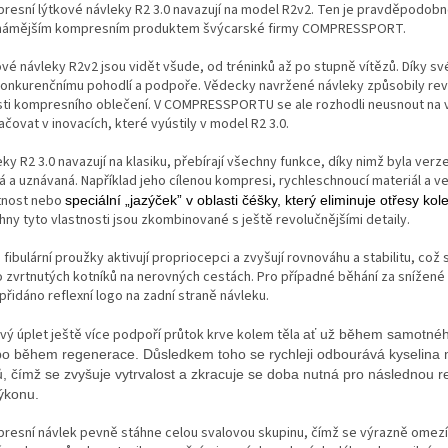
resní lýtkové návleky R2 3.0 navazují na model R2v2. Ten je pravděpodob
námějším kompresním produktem švýcarské firmy COMPRESSPORT.
ové návleky R2v2 jsou vidět všude, od tréninků až po stupně vítězů. Díky s
onkurenčnímu pohodlí a podpoře. Vědecky navržené návleky způsobily revo
sti kompresního oblečení. V COMPRESSPORTU se ale rozhodli neusnout na 
čovat v inovacích, které vyústily v model R2 3.0.
ky R2 3.0 navazují na klasiku, přebírají všechny funkce, díky nimž byla verz
á a uznávaná. Například jeho cílenou kompresi, rychleschnoucí materiál a ve
nost nebo
speciální „jazýček” v oblasti čéšky, který eliminuje otřesy ko
hny tyto vlastnosti jsou zkombinované s ještě revolučnějšími detaily.
fibulární proužky aktivují propriocepci a zvyšují rovnováhu a stabilitu, což 
o zvrtnutých kotníků na nerovných cestách. Pro případné běhání za snížené 
přidáno reflexní logo na zadní straně návleku.
ový úplet ještě více podpoří průtok krve kolem těla
ať už během samotné
o během regenerace. Důsledkem toho se rychleji odbourává kyselina 
ů, čímž se zvyšuje vytrvalost a zkracuje se doba nutná pro následnou r
ýkonu.
resní návlek pevně stáhne celou svalovou skupinu, čímž se výrazně omezí