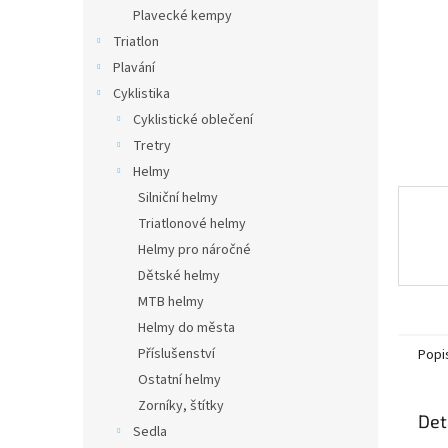
n
Plavecké kempy
e
Triatlon
l
Plavání
Cyklistika
Cyklistické oblečení
Tretry
Helmy
Silniční helmy
Triatlonové helmy
Helmy pro náročné
Dětské helmy
MTB helmy
Helmy do města
Příslušenství
Popi
Ostatní helmy
Zorníky, štítky
Det
Sedla