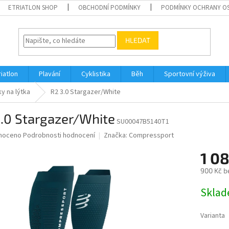
ETRIATLON SHOP
OBCHODNÍ PODMÍNKY
PODMÍNKY OCHRANY O
HLEDAT
riatlon
Plavání
Cyklistika
Běh
Sportovní výživa
y na lýtka
R2 3.0 Stargazer/White
.0 Stargazer/White
SU00047B5140T1
né
noceno
Podrobnosti hodnocení
Značka:
Compressport
ní
1 0
u
900 Kč b
Měrná
Skla
cena:
ek.
Varianta