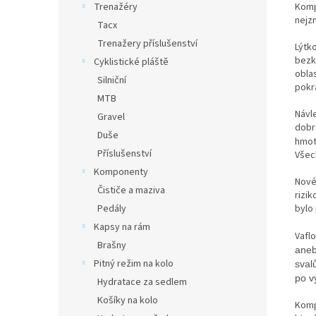
Komp
Trenažéry
nejz
Tacx
Trenažery příslušenství
Lýtk
bezk
Cyklistické pláště
obla
Silniční
pokra
MTB
Návle
Gravel
dobr
Duše
hmot
Příslušenství
Všec
Komponenty
Nové 
Čističe a maziva
rizik
bylo 
Pedály
Kapsy na rám
Vafl
Brašny
aneb
Pitný režim na kolo
sval
po v
Hydratace za sedlem
Košíky na kolo
Komp