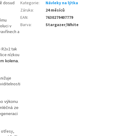
ně dosud
Kategorie
:
Návleky na lýtka
Záruka
:
24 měsíců
EAN
:
7630279407779
vému
Barva
:
Stargazer/White
luci v
vavřínech a
e R2v2 tak
lice nízkou
lem kolena.
snižuje
viditelnosti
ho výkonu
mléčná ze
egeneraci
 otřesy,