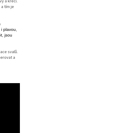
y a křečí.
a tím je
etriatlon.cz - Chat
m
 i plavou,
t, jsou
ace svalů.
nerovat a