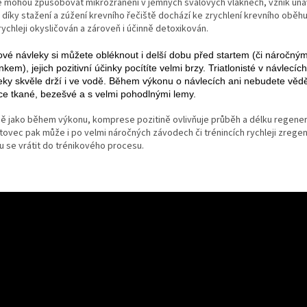
é mohou způsobovat mikrozranění v jemných svalových vláknech, vznik únav
díky stažení a zúžení krevního řečiště dochází ke zrychlení krevního oběhu 
shop.
rychleji okysličován a zároveň i účinně detoxikován.
ové návleky si můžete obléknout i delší dobu před startem (či náročný
nkem), jejich pozitivní účinky pocítíte velmi brzy. Triatlonisté v návlecích
eky skvěle drží i ve vodě. Během výkonu o návlecích ani nebudete vědě
ce tkané, bezešvé a s velmi pohodlnými lemy.
ně jako během výkonu, komprese pozitině ovlivňuje průběh a délku regener
tovec pak může i po velmi náročných závodech či trénincích rychleji zrege
u se vrátit do trénikového procesu.