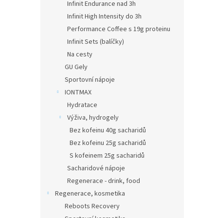
Infinit Endurance nad 3h
Infinit High Intensity do 3h
Performance Coffee s 19g proteinu
Infinit Sets (balíčky)
Na cesty
GU Gely
Sportovní nápoje
IONTMAX
Hydratace
Výživa, hydrogely
Bez kofeinu 40g sacharidů
Bez kofeinu 25g sacharidů
S kofeinem 25g sacharidů
Sacharidové nápoje
Regenerace - drink, food
Regenerace, kosmetika
Reboots Recovery