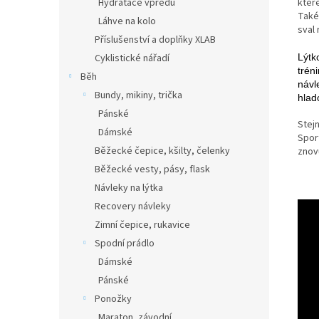
kter
Hydratace vpředu
Také 
Láhve na kolo
sval 
Příslušenství a doplňky XLAB
Lýtk
Cyklistické nářadí
tréni
Běh
návl
Bundy, mikiny, trička
hlad
Pánské
Stej
Dámské
Spor
Běžecké čepice, kšilty, čelenky
znov
Běžecké vesty, pásy, flask
Návleky na lýtka
Recovery návleky
Zimní čepice, rukavice
Spodní prádlo
Dámské
Pánské
Ponožky
Maraton, závodní