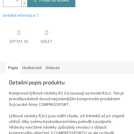
Detailní informace
ZEPTAT SE
SDÍLET
Popis
Hodnocení
Diskuze
Detailní popis produktu
Kompresní lýtkové návleky R2 3.0 navazují na model R2v2. Ten je
pravděpodobně dosud nejznámějším kompresním produktem
švýcarské firmy COMPRESSPORT.
Lýtkové návleky R2v2 jsou vidět všude, od tréninků až po stupně
vítězů. Díky svému bezkonkurenčnímu pohodlí a podpoře.
Vědecky navržené návleky způsobily revoluci v oblasti
kompresního oblečení. V COMPRESSPORTU se ale rozhodli