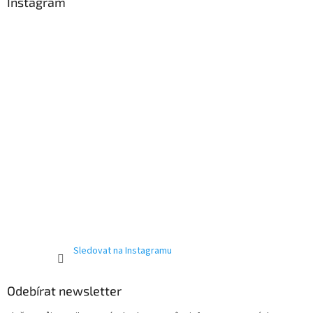
a
Instagram
t
í
Sledovat na Instagramu
Odebírat newsletter