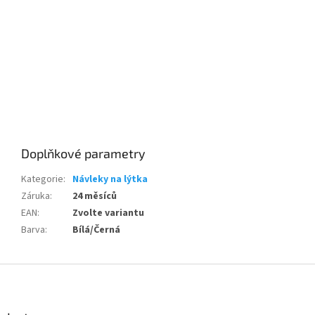
Send
Powered by chaterimo
Doplňkové parametry
Kategorie
:
Návleky na lýtka
Záruka
:
24 měsíců
EAN
:
Zvolte variantu
Barva
:
Bílá/Černá
Z
á
p