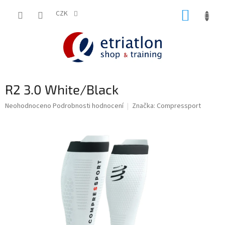
Přejít
NÁKUP
na
CZK
shop.etriatlon.cz - Chat
obsah
KOŠÍK
R2 3.0 White/Black
Průměrné
Neohodnoceno
Podrobnosti hodnocení
Značka:
Compressport
hodnocení
produktu
je
0,0
z
5
hvězdiček.