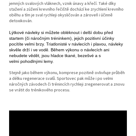
jemných svalových vláknech, vznik únavy a křečí. Také díky
stažení a zúžení krevního řečiště dochází ke zrychlení krevního
oběhu a tím je sval rychleji okysličován a zároveň i účinně
detoxikován.
Lýtkové návleky si můžete obléknout i delší dobu před
startem (či náročným tréninkem), jejich pozitivní účinky
pocítíte velmi brzy. Triatlonisté v návlecích i plavou, návleky
skvěle drží i ve vodě. Během výkonu o návlecích ani
nebudete vědět, jsou hladce tkané, bezešvé a s
velmi pohodlnými lemy.
Stejně jako během výkonu, komprese pozitině ovlivňuje průběh
a délku regenerace svalů. Sportovec pak může i po velmi
náročných závodech či trénincích rychleji zregenerovat a znovu
se vrátit do trénikového procesu.