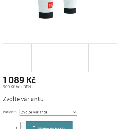
1 089 Kč
900 Kč bez DPH
Měrná
Zvolte variantu
cena:
Varianta
Přidat do košíku