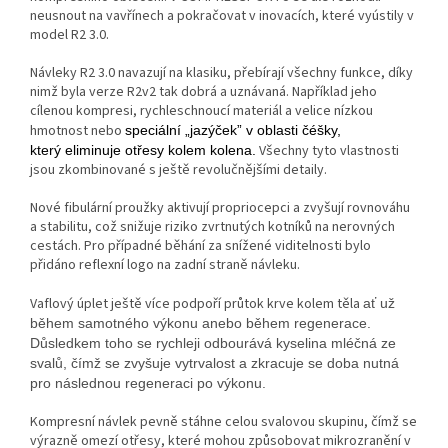
neusnout na vavřínech a pokračovat v inovacích, které vyústily v
model R2 3.0.
Návleky R2 3.0 navazují na klasiku, přebírají všechny funkce, díky
nimž byla verze R2v2 tak dobrá a uznávaná. Například jeho
cílenou kompresi, rychleschnoucí materiál a velice nízkou
hmotnost nebo
speciální „jazýček” v oblasti čéšky,
Všechny tyto vlastnosti
který eliminuje otřesy kolem kolena.
jsou zkombinované s ještě revolučnějšími detaily.
Nové fibulární proužky aktivují propriocepci a zvyšují rovnováhu
a stabilitu, což snižuje riziko zvrtnutých kotníků na nerovných
cestách. Pro případné běhání za snížené viditelnosti bylo
přidáno reflexní logo na zadní straně návleku.
Vaflový úplet ještě více podpoří průtok krve kolem těla
ať už
během samotného výkonu anebo během regenerace.
Důsledkem toho se rychleji odbourává kyselina mléčná ze
svalů, čímž se zvyšuje vytrvalost a zkracuje se doba nutná
pro následnou regeneraci po výkonu.
Kompresní návlek pevně stáhne celou svalovou skupinu, čímž se
výrazně omezí otřesy, které mohou způsobovat mikrozranění v