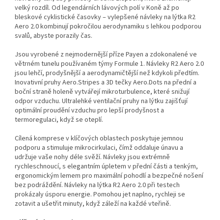
velký rozdíl. Od legendárních lávových polí v Koně až po
bleskové cyklistické časovky – vylepšené návleky na lýtka R2
Aero 2.0 kombinují pokročilou aerodynamiku s lehkou podporou
svalů, abyste porazily čas.
Jsou vyrobené z nejmodernější příze Payen a zdokonalené ve
větrném tunelu používaném týmy Formule 1. Návleky R2 Aero 2.0
jsou lehčí, prodyšnější a aerodynamičtější než kdykoli předtím.
Inovativní pruhy Aero.Stripes a 3D tečky Aero.Dots na přední a
boční straně holeně vytvářejí mikroturbulence, které snižují
odpor vzduchu. Ultralehké ventilační pruhy na lýtku zajišťují
optimální proudění vzduchu pro lepší prodyšnost a
termoregulaci, když se oteplí.
Cílená komprese v klíčových oblastech poskytuje jemnou
podporu a stimuluje mikrocirkulaci, čímž oddaluje únavu a
udržuje vaše nohy déle svěží. Návleky jsou extrémně
rychleschnoucí, s elegantním úpletem v přední části a tenkým,
ergonomickým lemem pro maximální pohodlí a bezpečné nošení
bez podráždění. Návleky na lýtka R2 Aero 2.0 při testech
prokázaly úsporu energie. Pomohou jet naplno, rychleji se
zotavit a ušetřit minuty, když záleží na každé vteřině.