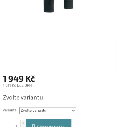
1 949 Kč
1 611 Kč bez DPH
Měrná
Zvolte variantu
cena:
Varianta
Přidat do košíku