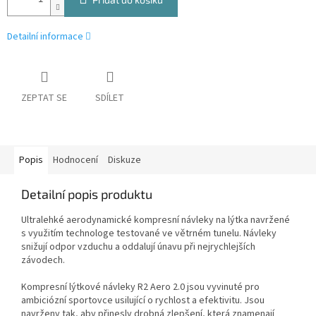
Detailní informace
ZEPTAT SE
SDÍLET
Popis
Hodnocení
Diskuze
Detailní popis produktu
Ultralehké aerodynamické kompresní návleky na lýtka navržené
s využitím technologe testované ve větrném tunelu. Návleky
snižují odpor vzduchu a oddalují únavu při nejrychlejších
závodech.
Kompresní lýtkové návleky R2 Aero 2.0 jsou vyvinuté pro
ambiciózní sportovce usilující o rychlost a efektivitu. Jsou
navrženy tak, aby přinesly drobná zlepšení, která znamenají