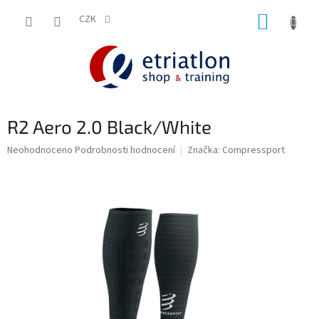
Přejít
NÁKUP
na
CZK
shop.etriatlon.cz - Chat
obsah
KOŠÍK
R2 Aero 2.0 Black/White
Průměrné
Neohodnoceno
Podrobnosti hodnocení
Značka:
Compressport
hodnocení
produktu
je
0,0
z
5
hvězdiček.