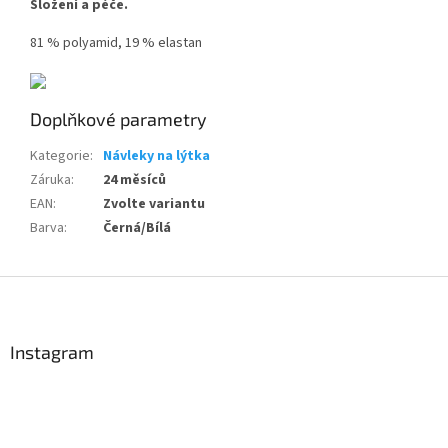
Složení a péče.
81 % polyamid, 19 % elastan
Doplňkové parametry
Send
Kategorie
:
Návleky na lýtka
Powered by chaterimo
Záruka
:
24 měsíců
EAN
:
Zvolte variantu
Barva
:
Černá/Bílá
Z
á
p
a
Instagram
t
í