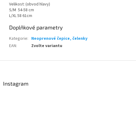
Velikost: (obvod hlavy)
S/M 54-58 cm
L/XL 58 61cm
Doplňkové parametry
Kategorie
:
Neoprenové čepice, čelenky
EAN
:
Zvolte variantu
Send
Z
á
Powered by chaterimo
p
a
Instagram
t
í