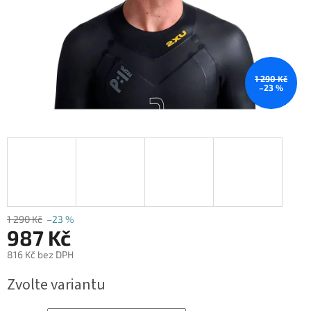
1 290 Kč
–23 %
1 290 Kč
–23 %
987 Kč
816 Kč bez DPH
Měrná
Zvolte variantu
cena: