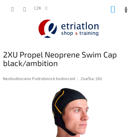
Přejít
NÁKUP
na
CZK
shop.etriatlon.cz - Chat
obsah
KOŠÍK
2XU Propel Neoprene Swim Cap
black/ambition
Průměrné
Neohodnoceno
Podrobnosti hodnocení
Značka:
2XU
hodnocení
produktu
je
0,0
z
5
hvězdiček.